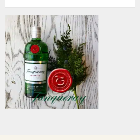
Vodka
Wood
mua
Nga
1L
chính
là
–
hãng?
gì?
Tặng
Lịch
ngay
sử
1
hình
thùng
thành
bia
và
Diyuangwan
đặc
1583
trưng
(6
nổi
lon
bật
1L)
|
Giá
chỉ
1.380.000đ