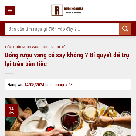
Bỏ
qua
nội
dung
Tìm
kiếm:
KIẾN THỨC RƯỢU VANG
,
BLOGS
,
TIN TỨC
Uống rượu vang có say không ? Bí quyết để trụ
lại trên bàn tiệc
Đăng vào
14/05/2024
bởi
ruoungoai68
14
Th5