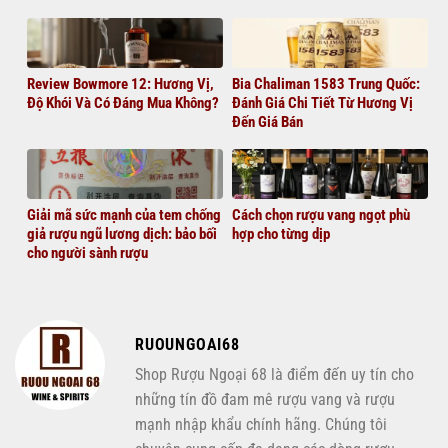
Review Bowmore 12: Hương Vị,
Bia Chaliman 1583 Trung Quốc:
Độ Khói Và Có Đáng Mua Không?
Đánh Giá Chi Tiết Từ Hương Vị
Đến Giá Bán
Giải mã sức mạnh của tem chống
Cách chọn rượu vang ngọt phù
giả rượu ngũ lương dịch: bảo bối
hợp cho từng dịp
cho người sành rượu
RUOUNGOAI68
Shop Rượu Ngoại 68 là điểm đến uy tín cho
những tín đồ đam mê rượu vang và rượu
mạnh nhập khẩu chính hãng. Chúng tôi