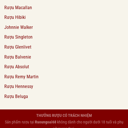
Rượu Macallan
Rượu Hibiki
Johnnie Walker
Rượu Singleton
Rượu Glenlivet
Rượu Balvenie
Rượu Absolut
Rượu Remy Martin
Rượu Hennessy
Rượu Beluga
THƯỞNG RƯỢU CÓ TRÁCH NHIỆM
Sản phẩm rượu tại
Ruoungoai68
không dành cho người dưới 18 tuổi và phụ