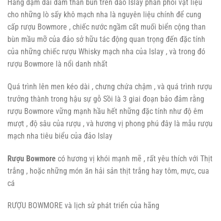
Hàng dặm dài đầm than bùn trên đảo Islay phân phối vật liệu
cho những lò sấy khô mạch nha là nguyên liệu chính để cung
cấp rượu Bowmore , chiếc nước ngầm cất muối biển cộng than
bùn mầu mỡ của đảo sở hữu tác động quan trọng đến đặc tính
của những chiếc rượu Whisky mạch nha của Islay , và trong đó
rượu Bowmore là nổi danh nhất
Quá trình lên men kéo dài , chưng chứa chậm , và quá trình rượu
trưởng thành trong hậu sự gỗ Sồi là 3 giai đoạn bảo đảm rằng
rượu Bowmore vững mạnh hầu hết những đặc tính như độ êm
mượt , độ sâu của rượu , và hương vị phong phú đây là mẫu rượu
mạch nha tiêu biểu của đảo Islay
Rượu Bowmore
có hương vị khói mạnh mẽ , rất yêu thích với Thịt
trắng , hoặc những món ăn hải sản thịt trắng hay tôm, mực, cua
cá
RƯỢU BOWMORE và lịch sử phát triển của hãng