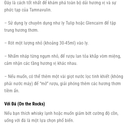
Đây là cách tốt nhất để khám phá toàn bộ dải hương vị và sự
phức tạp của Tamnavulin.
– Sử dụng ly chuyên dụng như ly Tulip hoặc Glencairn để tập
trung hương thơm.
– Rót một lượng nhỏ (khoảng 30-45ml) vào ly.
– Nhấm nháp từng ngụm nhỏ, để rượu lan tỏa khắp vòm miệng,
cảm nhận các tầng hương vị khác nhau.
– Nếu muốn, có thể thêm một vài giọt nước lọc tinh khiết (không
phải nước máy) để “mở” rượu, giải phóng thêm các hương thơm
tiềm ẩn.
Với Đá (On the Rocks)
Nếu bạn thích whisky lạnh hoặc muốn giảm bớt cường độ cồn,
uống với đá là một lựa chọn phổ biến.