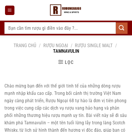
Bỏ
qua
nội
dung
Tìm
kiếm:
TRANG CHỦ
/
RƯỢU NGOẠI
/
RƯỢU SINGLE MALT
/
TAMNAVULIN
LỌC
Chào mừng bạn đến với thế giới tinh tế của những dòng rượu
mạnh nhập khẩu cao cấp. Trong bối cảnh thị trường Việt Nam
ngày càng phát triển, Rượu Ngoại 68 tự hào là đơn vị tiên phong
trong việc cung cấp các dịch vụ rượu vang hảo hạng và phân
phối những thương hiệu rượu mạnh uy tín. Bài viết này sẽ đi sâu
khám phá Tamnavulin – một tên tuổi lừng lẫy trong làng Scotch
Whisky, từ lịch sử hình thành đến hương vị độc đáo, giúp bạn có