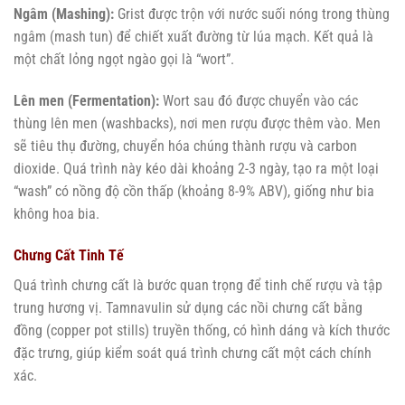
Ngâm (Mashing):
Grist được trộn với nước suối nóng trong thùng
ngâm (mash tun) để chiết xuất đường từ lúa mạch. Kết quả là
một chất lỏng ngọt ngào gọi là “wort”.
Lên men (Fermentation):
Wort sau đó được chuyển vào các
thùng lên men (washbacks), nơi men rượu được thêm vào. Men
sẽ tiêu thụ đường, chuyển hóa chúng thành rượu và carbon
dioxide. Quá trình này kéo dài khoảng 2-3 ngày, tạo ra một loại
“wash” có nồng độ cồn thấp (khoảng 8-9% ABV), giống như bia
không hoa bia.
Chưng Cất Tinh Tế
Quá trình chưng cất là bước quan trọng để tinh chế rượu và tập
trung hương vị. Tamnavulin sử dụng các nồi chưng cất bằng
đồng (copper pot stills) truyền thống, có hình dáng và kích thước
đặc trưng, giúp kiểm soát quá trình chưng cất một cách chính
xác.