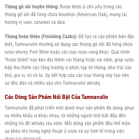
Thùng gỗ sồi truyền thống:
Rượu được ủ chủ yếu trong các
thùng gỗ sồi đã từng chứa bourbon (American Oak), mang lại
hương vị vani, caramel và dừa.
Thùng hoàn thiện (Finishing Casks):
Để tạo ra các phiên bản đặc
biệt, Tamnavulin thường sử dụng các thùng gỗ sồi đã từng chứa
rượu sherry, Port Wine hoặc các loại rượu vang khác. Quá trình
“hoàn thiện” này kéo dài thêm vài tháng hoặc vài năm, giúp rượu
hấp thụ thêm các tầng hương vị phức tạp từ thùng, như trái cây
khô, gia vị, sô cô la. Sự kết hợp của các loại thùng này tạo nên
sự độc đáo và chiều sâu cho Tamnavulin whisky.
Các Dòng Sản Phẩm Nổi Bật Của Tamnavulin
Tamnavulin đã phát triển một danh mục sản phẩm đa dạng, phục
vụ nhiều khẩu vị khác nhau, từ những người mới bắt đầu đến
những tín đồ whisky lâu năm. Mỗi dòng sản phẩm đều thể hiện
sự khéo léo trong nghệ thuật ủ rượu và sự tinh tế trong việc
chọn lựa thùng gỗ.