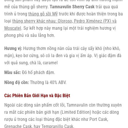
mẽ của thùng gỗ sherry.
Tamnavulin Sherry Cask
trải qua quá
trình ủ trong
thùng gỗ sồi Mỹ
trước khi được hoàn thiện trong ba
loại
thùng sherry khác nhau: Oloroso, Pedro Ximénez (PX) và
Moscatel
. Sự kết hợp này mang lại một trải nghiệm hương vị
phong phú và sâu lắng hơn.
Hương vị:
Hương thơm nồng nàn của trái cây sấy khô (nho khô,
mận), kẹo bơ cứng, sô cô la đen và gia vị ấm áp. Vị giác đậm đà
với quả sung, chà là, caramel
Màu sắc:
Đỏ hổ phách đậm.
Nồng độ cồn:
Thường là 40% ABV.
Các Phiên Bản Giới Hạn và Đặc Biệt
Ngoài các dòng sản phẩm cốt lõi, Tamnavulin còn thường xuyên
ra mắt các phiên bản giới hạn (Limited Edition) hoặc các dòng
rượu ủ trong các loại thùng đặc biệt khác như Port Cask,
Grenache Cask, hay Tempranillo Cask.