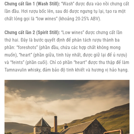
Chưng cất lần 1 (Wash Still):
“Wash” được đưa vào nồi chưng cất
lần đầu. Hơi rượu bốc lên, sau đó được ngưng tụ lại, tạo ra một
chất lỏng gọi là “low wines” (khoảng 20-25% ABV).
Chưng cất lần 2 (Spirit Still):
“Low wines” được chưng cất lần
thứ hai. Đây là bước quyết định để phân tách rượu thành ba
phần: “foreshots” (phần đầu, chứa các hợp chất không mong
muốn), “heart” (phần giữa, tinh túy nhất, được giữ lại để ủ rượu)
và “feints” (phần cuối). Chỉ có phần “heart” được thu thập để làm
Tamnavulin whisky, đảm bảo độ tinh khiết và hương vị hảo hạng.