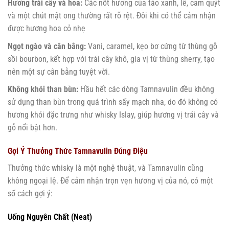
Hương trái cây và hoa:
Các nốt hương của táo xanh, lê, cam quýt
và một chút mật ong thường rất rõ rệt. Đôi khi có thể cảm nhận
được hương hoa cỏ nhẹ
Ngọt ngào và cân bằng:
Vani, caramel, kẹo bơ cứng từ thùng gỗ
sồi bourbon, kết hợp với trái cây khô, gia vị từ thùng sherry, tạo
nên một sự cân bằng tuyệt vời.
Không khói than bùn:
Hầu hết các dòng Tamnavulin đều không
sử dụng than bùn trong quá trình sấy mạch nha, do đó không có
hương khói đặc trưng như whisky Islay, giúp hương vị trái cây và
gỗ nổi bật hơn.
Gợi Ý Thưởng Thức Tamnavulin Đúng Điệu
Thưởng thức whisky là một nghệ thuật, và Tamnavulin cũng
không ngoại lệ. Để cảm nhận trọn vẹn hương vị của nó, có một
số cách gợi ý:
Uống Nguyên Chất (Neat)