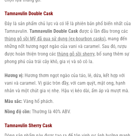
Tamnavulin Double Cask
Đây là sản phẩm chủ lực và có lẽ là phiên bản phổ biến nhất của
Tamnavulin.
Tamnavulin Double Cask
được ủ lần đầu trong các
thùng gỗ sồi Mỹ đã qua sử dụng (ex-bourbon casks)
, mang đến
những nốt hương ngọt ngào của vani và caramel. Sau đó, rượu
được hoàn thiện trong các
thùng gỗ sồi sherry
, bổ sung thêm sự
phong phú của trái cây khô, gia vị và sô cô la.
Hương vị:
Hương thơm ngọt ngào của táo, lê, dứa, kết hợp với
vani và caramel. Vị giác tròn đầy, với cam quýt, mật ong, hạnh
nhân và một chút gia vị nhẹ. Hậu vị kéo dài, ấm áp và mượt mà.
Màu sắc:
Vàng hổ phách.
Nồng độ cồn:
Thường là 40% ABV.
Tamnavulin Sherry Cask
Dòng sản phẩm này được tạo ra để tôn vinh sự ảnh hưởng mạnh