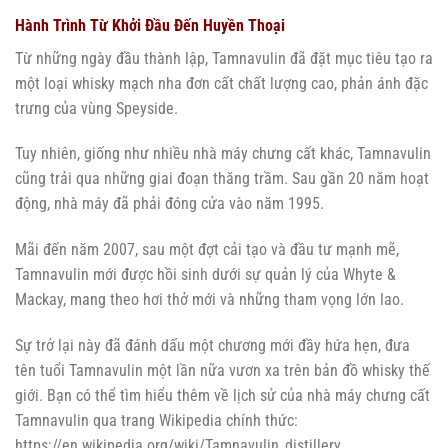
Hành Trình Từ Khởi Đầu Đến Huyền Thoại
Từ những ngày đầu thành lập, Tamnavulin đã đặt mục tiêu tạo ra
một loại whisky mạch nha đơn cất chất lượng cao, phản ánh đặc
trưng của vùng Speyside.
Tuy nhiên, giống như nhiều nhà máy chưng cất khác, Tamnavulin
cũng trải qua những giai đoạn thăng trầm. Sau gần 20 năm hoạt
động, nhà máy đã phải đóng cửa vào năm 1995.
Mãi đến năm 2007, sau một đợt cải tạo và đầu tư mạnh mẽ,
Tamnavulin mới được hồi sinh dưới sự quản lý của Whyte &
Mackay, mang theo hơi thở mới và những tham vọng lớn lao.
Sự trở lại này đã đánh dấu một chương mới đầy hứa hẹn, đưa
tên tuổi Tamnavulin một lần nữa vươn xa trên bản đồ whisky thế
giới. Bạn có thể tìm hiểu thêm về lịch sử của nhà máy chưng cất
Tamnavulin qua trang Wikipedia chính thức:
https://en.wikipedia.org/wiki/Tamnavulin_distillery