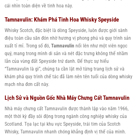
cái nhìn toàn diện về tinh hoa này.
Tamnavulin: Khám Phá Tinh Hoa Whisky Speyside
Whisky Scotch, đặc biệt là dòng Speyside, luôn được giới sành
điệu toàn cầu săn đón nhờ hương vị phong phú và quy trình sản
xuất tỉ mỉ. Trong số đó,
Tamnavulin
nổi lên như một viên ngọc
quý, mang trong mình di sản và nét đặc trưng không thể nhầm
lẫn của vùng đất Speyside trứ danh. Để thực sự hiểu
“Tamnavulin là gì”, chúng ta cần lật mở từng trang lịch sử và
khám phá quy trình chế tác đã làm nên tên tuổi của dòng whisky
mạch nha đơn cất này.
Lịch Sử và Nguồn Gốc Nhà Máy Chưng Cất Tamnavulin
Nhà máy chưng cất Tamnavulin được thành lập vào năm 1966,
một thời kỳ đầy sôi động trong ngành công nghiệp whisky của
Scotland. Tọa lạc tại khu vực Speyside, trái tim của Scotch
Whisky, Tamnavulin nhanh chóng khẳng định vị thế của mình.