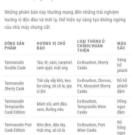
Những phiên bản này thường mang đến những trải nghiệm
hương vị độc đáo và mới lạ, thể hiện sự sáng tạo không ngừng
của nhà máy chưng cất.
LOẠI THÙNG Ủ
DÒNG SẢN
HƯƠNG VỊ CHỦ
MÀU
CHÍNH/HOÀN
PHẨM
ĐẠO
SẮC
THIỆN
Vàng
Tamnavulin
Táo, lê, vani, caramel,
Ex-Bourbon, Sherry
hổ
Double Cask
cam quýt, mật ong
Casks
phách
Trái cây sấy khô, kẹo
Ex-Bourbon, Oloroso,
Đỏ hổ
Tamnavulin
bơ cứng, sô cô la, gia
PX, Moscatel Sherry
phách
Sherry Cask
vị ấm
Casks
đậm
Tamnavulin
Ex-Bourbon,
Hồng
Mâm xôi, anh đào,
Tempranillo
Tempranillo Wine
ngọc
vani, đường nâu
Cask Edition
Casks
đậm
Đỏ
Tamnavulin Port
Nho đen, dâu tây,
Ex-Bourbon, Port
hồng
Cask Edition
mật ong, sô cô la
Wine Casks
ngọc