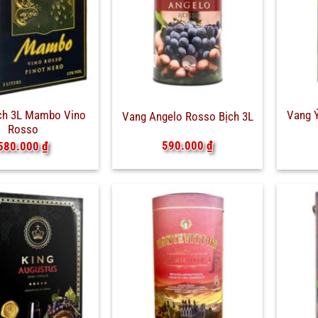
ch 3L Mambo Vino
Vang Ý
Vang Angelo Rosso Bịch 3L
Rosso
590.000
₫
580.000
₫