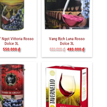
 Ngọt Vittoria Rosso
Vang Bịch Luna Rosso
Dolce 3L
Dolce 3L
Giá
Giá
550.000
₫
550.000
₫
480.000
₫
gốc
hiện
là:
tại
550.000 ₫.
là:
480.000 ₫.