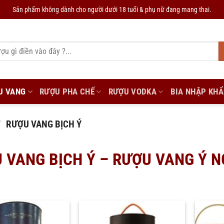
Sản phẩm không dành cho người dưới 18 tuổi & phụ nữ đang mang thai.
U VANG
RƯỢU PHA CHẾ
RƯỢU VODKA
BIA NHẬP KH
/
RƯỢU VANG BỊCH Ý
 VANG BỊCH Ý – RƯỢU VANG Ý 