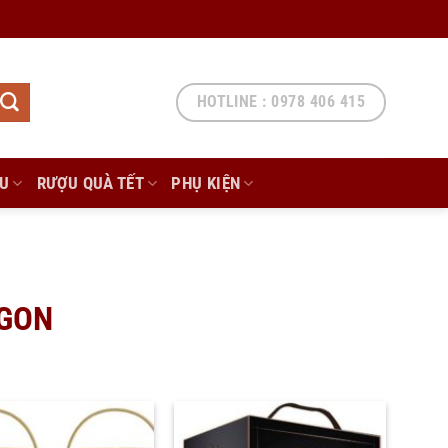
HOTLINE : 0978 406 415
ẨU
RƯỢU QUÀ TẾT
PHỤ KIỆN
NGON