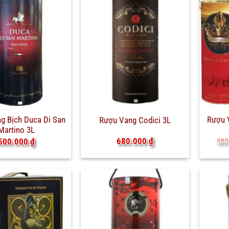
g Bịch Duca Di San
Rượu 
Rượu Vang Codici 3L
Martino 3L
680.000
₫
500.000
₫
480