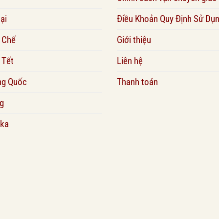
ại
Điều Khoản Quy Định Sử Dụ
 Chế
Giới thiệu
 Tết
Liên hệ
ng Quốc
Thanh toán
g
ka