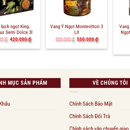
 bịch ngọt King
Vang Ý Ngọt Montevittori 3
Vang 
us Semi Dolce 3l
Lít
Ngọt
Giá
Giá
Giá
Giá
00
₫
420.000
₫
600.000
₫
550.000
₫
gốc
hiện
gốc
hiện
là:
tại
là:
tại
450.000 ₫.
là:
600.000 ₫.
là:
420.000 ₫.
550.000 ₫.
NH MỤC SẢN PHẨM
VỀ CHÚNG TÔI
 Khẩu
Chính Sách Bảo Mật
Chính Sách Đổi Trả
i
Chính sách vận chuyển giao