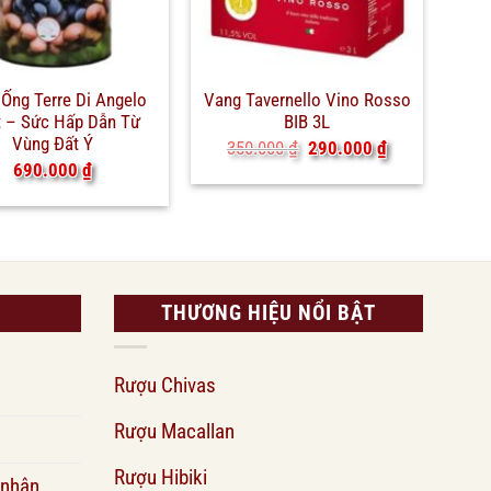
Ống Terre Di Angelo
Vang Tavernello Vino Rosso
 – Sức Hấp Dẫn Từ
BIB 3L
Vùng Đất Ý
Giá
Giá
350.000
₫
290.000
₫
gốc
hiện
690.000
₫
là:
tại
350.000 ₫.
là:
290.000 ₫.
THƯƠNG HIỆU NỔI BẬT
Rượu Chivas
Rượu Macallan
Rượu Hibiki
 nhận