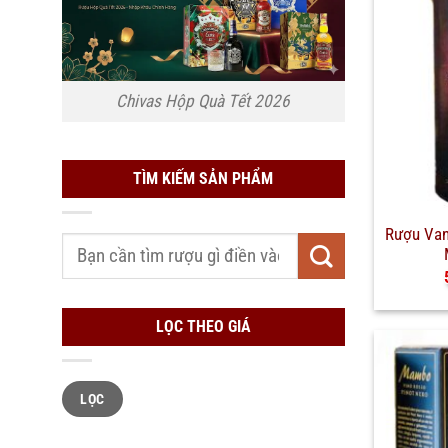
Chivas Hộp Quà Tết 2026
TÌM KIẾM SẢN PHẨM
Rượu Van
Tìm
kiếm:
LỌC THEO GIÁ
Giá
Giá
LỌC
tối
tối
thiểu
đa