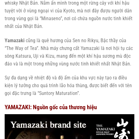
whisky Nhật Bản. Nằm ẩn mình trong một rừng cây với khí hậu
tuyệt vời ở vùng ngoại vi của Kyoto, mà nơi đây đượu người dân
trong vùng gọi là “Minaseno”, nơi có chứa nguồn nước tinh khiết
nhất của Nhật Bản.
Yamazaki
cũng là quê hương của Sen no Rikyu, Bậc thầy của
“The Way of Tea”. Nhà máy chưng cất Yamazaki là nơi hội tụ các
sông Katsura, Uji và Kizu, mang đến một khí hậu sương mù độc
đáo và là một trong những vùng nước tinh khiết nhất Nhật Bản.
Sự đa dạng về nhiệt độ và độ ẩm của khu vực này tạo ra điều
kiện lý tưởng cho quá trình lão hóa thùng, được biết đến với tên
gọi đặc trưng là “Suntory Maturation”.
YAMAZAKI: Nguồn gốc của thương hiệu