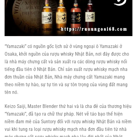
“Yamazaki” có nguồn gốc lịch sử ở vùng ngoại ô Yamazaki ở
Osaka, khởi nguồn của rượu whisky Nhật Bản, nơi đây được cho
là nhà máy chưng cất và sản xuất ra các dòng rượu whisky nổi
tiếng đầu tiên ở Nhật Bản. Chỉ sản xuất rượu whisky mạch nha
đơn thuần của Nhật Bản, Nhà máy chưng cất Yamazaki mang
theo niềm tự hào, sự tự tin và sự tôn trọng của vùng đất mang
tên nó.
Keizo Saiji, Master Blender thứ hai và là cha đẻ của thương hiệu
“Yamazaki”, đã tạo ra chữ thư pháp. Nét vẽ táo bạo thể hiện
niềm đam mê của Suntory đối với rượu whisky Nhật Bản và niềm
vui khi tung ra loại rượu whisky mạch nha đơn đầu tiên từ nhà
máy chưng cất rượu whisky mạch nha lâu đời nhất của Nhật