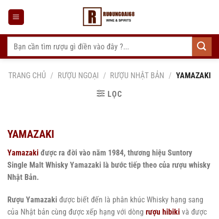
Bỏ
qua
nội
dung
Tìm
kiếm:
TRANG CHỦ
/
RƯỢU NGOẠI
/
RƯỢU NHẬT BẢN
/
YAMAZAKI
LỌC
YAMAZAKI
Yamazaki
được ra đời vào năm 1984, thương hiệu Suntory
Single Malt Whisky Yamazaki là bước tiếp theo của rượu whisky
Nhật Bản.
Rượu Yamazaki
được biết đến là phân khúc Whisky hạng sang
của Nhật bản cùng được xếp hạng với dòng
rượu hibiki
và được