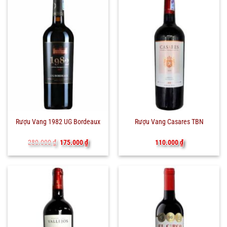
Rượu Vang 1982 UG Bordeaux
Rượu Vang Casares TBN
Giá
Giá
280.000
₫
175.000
₫
110.000
₫
gốc
hiện
là:
tại
280.000 ₫.
là:
175.000 ₫.