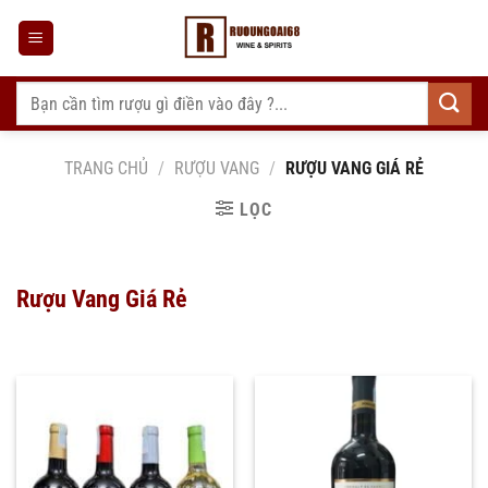
Bỏ
qua
nội
dung
Tìm
kiếm:
TRANG CHỦ
/
RƯỢU VANG
/
RƯỢU VANG GIÁ RẺ
LỌC
Rượu Vang Giá Rẻ