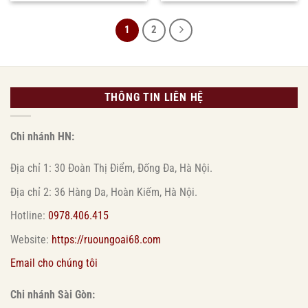
là:
tại
165.000 ₫.
là:
105.000 ₫
1
2
THÔNG TIN LIÊN HỆ
Chi nhánh HN:
Địa chỉ 1: 30 Đoàn Thị Điểm, Đống Đa, Hà Nội.
Địa chỉ 2: 36 Hàng Da, Hoàn Kiếm, Hà Nội.
Hotline:
0978.406.415
Website:
https://ruoungoai68.com
Email cho chúng tôi
Chi nhánh Sài Gòn: