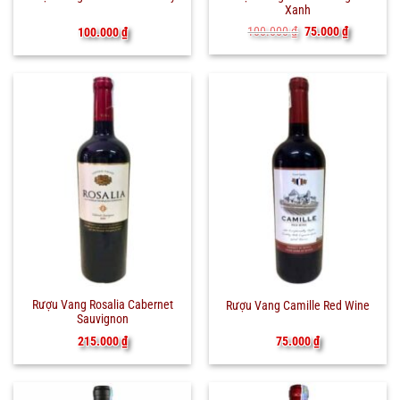
Xanh
Giá
Giá
100.000
₫
75.000
₫
100.000
₫
gốc
hiện
là:
tại
100.000 ₫.
là:
75.000 ₫.
Rượu Vang Rosalia Cabernet
Rượu Vang Camille Red Wine
Sauvignon
215.000
₫
75.000
₫