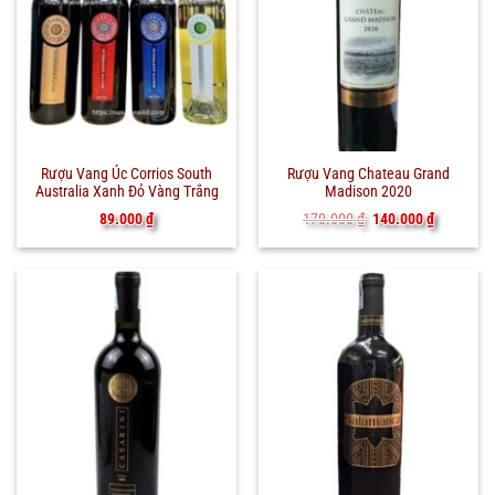
Rượu Vang Úc Corrios South
Rượu Vang Chateau Grand
Australia Xanh Đỏ Vàng Trắng
Madison 2020
Giá
Giá
89.000
₫
170.000
₫
140.000
₫
gốc
hiện
là:
tại
170.000 ₫.
là:
140.000 ₫