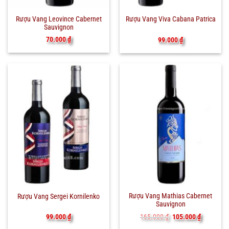
Rượu Vang Leovince Cabernet
Rượu Vang Viva Cabana Patrica
Sauvignon
70.000
₫
99.000
₫
Rượu Vang Mathias Cabernet
Rượu Vang Sergei Kornilenko
Sauvignon
Giá
Giá
165.000
₫
105.000
₫
99.000
₫
gốc
hiện