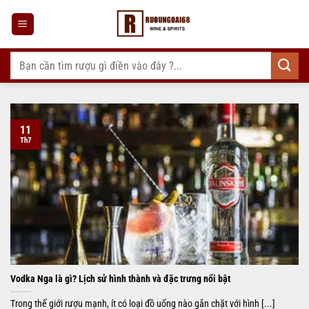
Bỏ
qua
nội
dung
Tìm
kiếm:
11
Th7
Vodka Nga là gì? Lịch sử hình thành và đặc trưng nổi bật
Trong thế giới rượu mạnh, ít có loại đồ uống nào gắn chặt với hình [...]