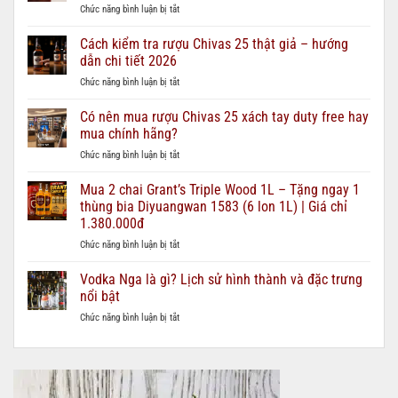
ở
Chức năng bình luận bị tắt
Rượu
Chivas
Cách kiểm tra rượu Chivas 25 thật giả – hướng
12,
dẫn chi tiết 2026
18,
ở
Chức năng bình luận bị tắt
21,
Cách
25
kiểm
Có nên mua rượu Chivas 25 xách tay duty free hay
–
tra
nên
mua chính hãng?
rượu
chọn
ở
Chức năng bình luận bị tắt
Chivas
loại
Có
25
nào
nên
Mua 2 chai Grant’s Triple Wood 1L – Tặng ngay 1
thật
cho
mua
giả
thùng bia Diyuangwan 1583 (6 lon 1L) | Giá chỉ
từng
rượu
–
ngân
1.380.000đ
Chivas
hướng
sách
ở
Chức năng bình luận bị tắt
25
dẫn
quà
Mua
xách
chi
biếu?
2
tay
Vodka Nga là gì? Lịch sử hình thành và đặc trưng
tiết
chai
duty
2026
nổi bật
Grant’s
free
ở
Chức năng bình luận bị tắt
Triple
hay
Vodka
Wood
mua
Nga
1L
chính
là
–
hãng?
gì?
Tặng
Lịch
ngay