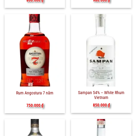
980.000
₫
Sampan 54% – White Rhum
Rum Angostura 7 năm
Vietnam
850.000
₫
750.000
₫