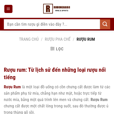
Bỏ
qua
nội
dung
Tìm
kiếm:
TRANG CHỦ
/
RƯỢU PHA CHẾ
/
RƯỢU RUM
LỌC
Rượu rum: Từ lịch sử đến những loại rượu nổi
tiếng
Rượu Rum
là một loại đồ uống có cồn chưng cất được làm từ các
sản phẩm phụ từ mía, chẳng hạn như mật, hoặc trực tiếp từ
nước mía, bằng một quá trình lên men và chưng cất.
Rượu Rum
chưng cất được một chất lỏng trong suốt, sau đó thường được ủ
trong thùng gỗ sồi.