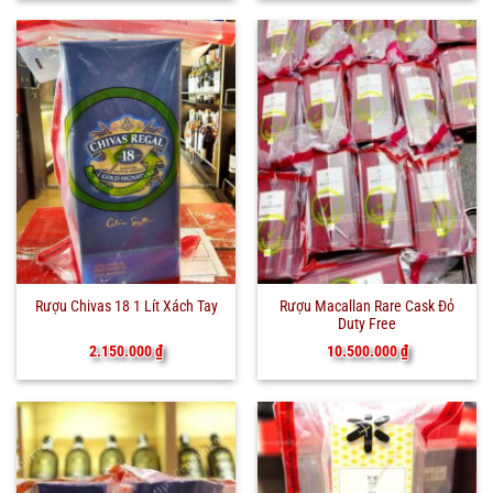
Rượu Macallan Rare Cask Đỏ
Rượu Chivas 18 1 Lít Xách Tay
Duty Free
10.500.000
₫
2.150.000
₫