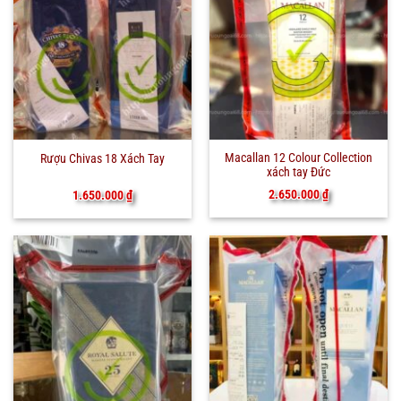
Macallan 12 Colour Collection
Rượu Chivas 18 Xách Tay
xách tay Đức
2.650.000
₫
1.650.000
₫