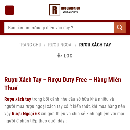
Bỏ
qua
nội
dung
Tìm
kiếm:
TRANG CHỦ
/
RƯỢU NGOẠI
/
RƯỢU XÁCH TAY
LỌC
Rượu Xách Tay – Rượu Duty Free – Hàng Miễn
Thuế
Rượu xách tay
trong bối cảnh nhu cầu sở hữu khá nhiều và
người mua rượu ngoại xách tay có ít kiến thức khi mua hàng nên
vậy
Rượu Ngoại 68
xin giới thiệu và chia sẻ kinh nghiệm với mọi
người ở phần tiếp theo dưới đây :