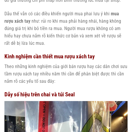
đó giá thường chi phí thấp hơn bình thường lúc mua tại shop.
Dẫu thế vẫn có các điều khiến người mua phai lưu ý khi
mua
rượu xách tay
như: rủi ro khi mua phải hàng nhái, hàng không
đúng giá trị khi bỏ tiền ra mua. Người mua rượu không có am
hiểu hay chưa nắm rõ kiến thức cơ bản và xem xét về rượu sẽ
rất dễ bị lừa lúc mua.
Kinh nghiệm cần thiết mua rượu xách tay
Theo những kinh nghiệm của giới bán rượu hay các dân chơi sưu
tầm rượu xách tay nhiều năm thì cần để phân biệt được thì cần
nắm rõ các yếu tố sau đây:
Dãy số hiệu trên chai và túi Seal