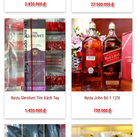
2.850.000
₫
27.500.000
₫
Rượu Glenlivet Tím Xách Tay
Rượu John Đỏ 1.125l
1.450.000
₫
750.000
₫