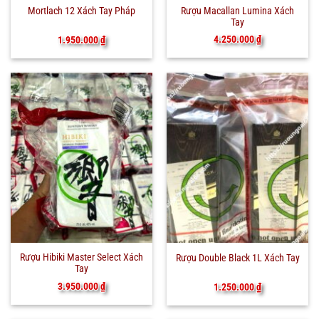
Rượu Macallan Lumina Xách
Mortlach 12 Xách Tay Pháp
Tay
4.250.000
₫
1.950.000
₫
Rượu Hibiki Master Select Xách
Rượu Double Black 1L Xách Tay
Tay
3.950.000
₫
1.250.000
₫