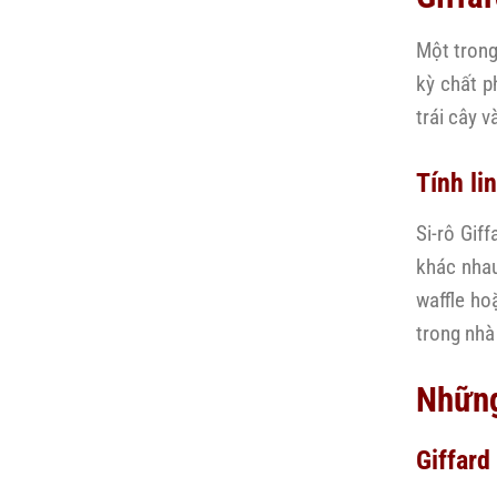
Một trong
kỳ chất p
trái cây 
Tính li
Si-rô Gif
khác nhau
waffle ho
trong nhà
Những
Giffard