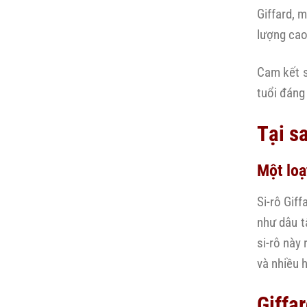
Giffard, 
lượng cao
Cam kết s
tuổi đáng 
Tại s
Một loạ
Si-rô Gif
như dâu t
si-rô này
và nhiều 
Giffa