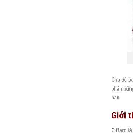
Cho dù b
phá những
bạn.
Giới t
Giffard l