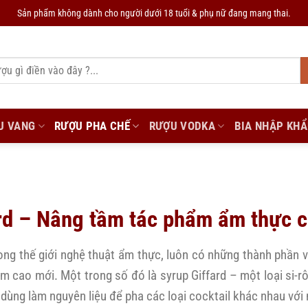
Sản phẩm không dành cho người dưới 18 tuổi & phụ nữ đang mang thai.
U VANG
RƯỢU PHA CHẾ
RƯỢU VODKA
BIA NHẬP KH
rd – Nâng tầm tác phẩm ẩm thực c
ong thế giới nghệ thuật ẩm thực, luôn có những thành phần 
ầm cao mới. Một trong số đó là syrup Giffard – một loại si-
dùng làm nguyên liệu để pha các loại cocktail khác nhau với 