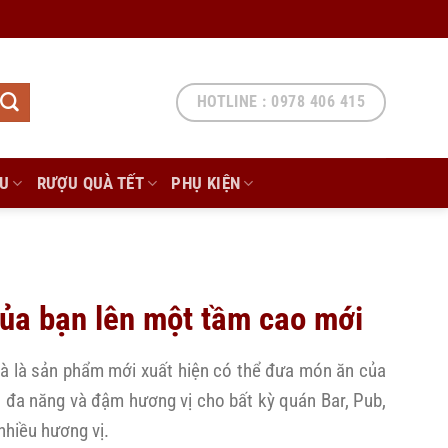
HOTLINE : 0978 406 415
ẨU
RƯỢU QUÀ TẾT
PHỤ KIỆN
ủa bạn lên một tầm cao mới
và là sản phẩm mới xuất hiện có thể đưa món ăn của
rô đa năng và đậm hương vị cho bất kỳ quán Bar, Pub,
nhiều hương vị.