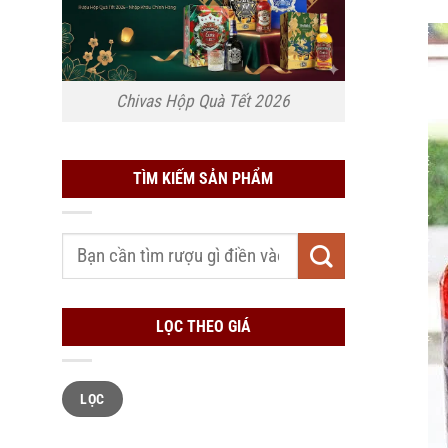
Chivas Hộp Quà Tết 2026
TÌM KIẾM SẢN PHẨM
Tìm
kiếm:
LỌC THEO GIÁ
Giá
Giá
LỌC
tối
tối
thiểu
đa