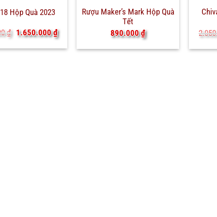
Rượu Maker’s Mark Hộp Quà
Chiv
 18 Hộp Quà 2023
Tết
Giá
Giá
00
₫
1.650.000
₫
890.000
₫
2.050
gốc
hiện
là:
tại
1.850.000 ₫.
là:
1.650.000 ₫.