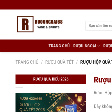
Bỏ
qua
nội
Tìm
dung
kiếm:
TRANG CHỦ
RƯỢU NGOẠI
RƯỢ
TRANG CHỦ
/
RƯỢU QUÀ TẾT
/
RƯỢU HỘP QUÀ 
Rượu
RƯỢU QUÀ BIẾU 2026
Rượu Hộp 
Đây không