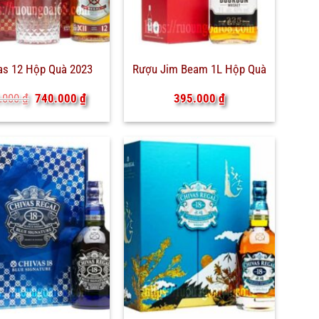
as 12 Hộp Quà 2023
Rượu Jim Beam 1L Hộp Quà
Giá
Giá
.000
₫
740.000
₫
395.000
₫
gốc
hiện
là:
tại
780.000 ₫.
là:
740.000 ₫.