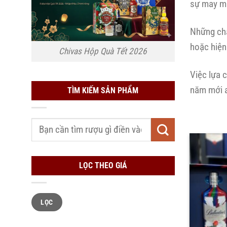
sự may mắ
Những cha
hoặc hiện
Chivas Hộp Quà Tết 2026
Việc lựa 
năm mới a
TÌM KIẾM SẢN PHẨM
Tìm
kiếm:
LỌC THEO GIÁ
Giá
Giá
LỌC
tối
tối
thiểu
đa