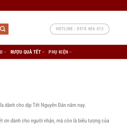
HOTLINE : 0978 406 415
ẨU
RƯỢU QUÀ TẾT
PHỤ KIỆN
hĩa dành cho dịp Tết Nguyên Đán năm nay.
iết ơn dành cho người nhận, mà còn là biểu tượng của