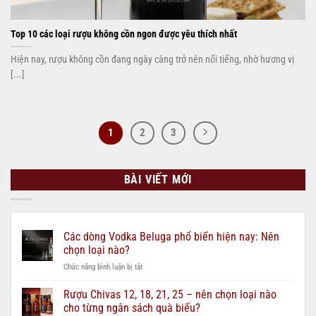
Top 10 các loại rượu không cồn ngon được yêu thích nhất
Hiện nay, rượu không cồn đang ngày càng trở nên nổi tiếng, nhờ hương vị
[...]
1
2
3
BÀI VIẾT MỚI
Các dòng Vodka Beluga phổ biến hiện nay: Nên
chọn loại nào?
ở
Chức năng bình luận bị tắt
Các
dòng
Rượu Chivas 12, 18, 21, 25 – nên chọn loại nào
Vodka
cho từng ngân sách quà biếu?
Beluga