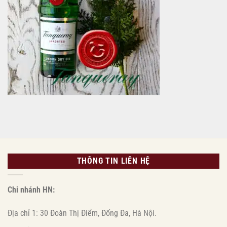
1
thùng
bia
Diyuangwan
1583
(6
lon
1L)
|
Giá
chỉ
1.380.000đ
THÔNG TIN LIÊN HỆ
Chi nhánh HN:
Địa chỉ 1: 30 Đoàn Thị Điểm, Đống Đa, Hà Nội.