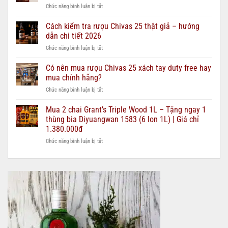
ở
Chức năng bình luận bị tắt
phổ
Rượu
biến
Chivas
Cách kiểm tra rượu Chivas 25 thật giả – hướng
hiện
12,
nay:
dẫn chi tiết 2026
18,
Nên
ở
Chức năng bình luận bị tắt
21,
chọn
Cách
25
loại
kiểm
Có nên mua rượu Chivas 25 xách tay duty free hay
–
nào?
tra
nên
mua chính hãng?
rượu
chọn
ở
Chức năng bình luận bị tắt
Chivas
loại
Có
25
nào
nên
Mua 2 chai Grant’s Triple Wood 1L – Tặng ngay 1
thật
cho
mua
giả
thùng bia Diyuangwan 1583 (6 lon 1L) | Giá chỉ
từng
rượu
–
ngân
1.380.000đ
Chivas
hướng
sách
ở
Chức năng bình luận bị tắt
25
dẫn
quà
Mua
xách
chi
biếu?
2
tay
tiết
chai
duty
2026
Grant’s
free
Triple
hay
Wood
mua
1L
chính
–
hãng?
Tặng
ngay