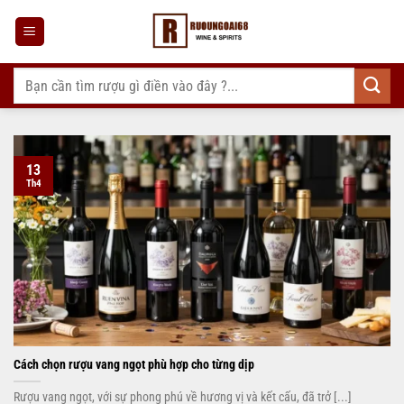
Bỏ
qua
nội
dung
Tìm
kiếm:
13
Th4
Cách chọn rượu vang ngọt phù hợp cho từng dịp
Rượu vang ngọt, với sự phong phú về hương vị và kết cấu, đã trở [...]