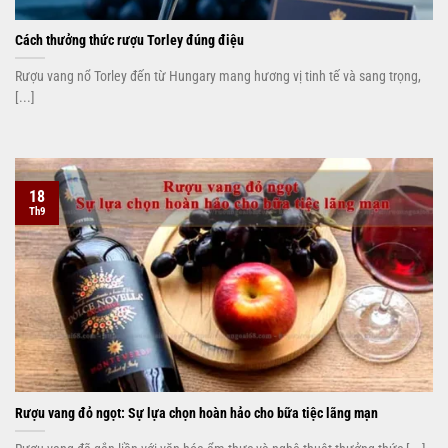
Cách thưởng thức rượu Torley đúng điệu
Rượu vang nổ Torley đến từ Hungary mang hương vị tinh tế và sang trọng,
[...]
18
Th9
Rượu vang đỏ ngọt: Sự lựa chọn hoàn hảo cho bữa tiệc lãng mạn