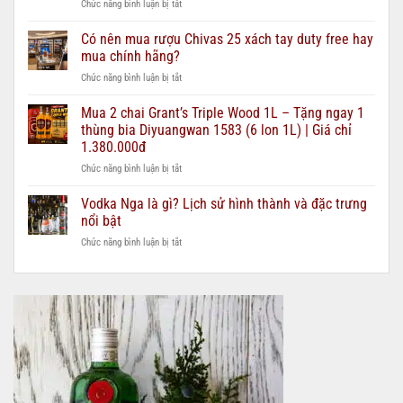
ở
Chức năng bình luận bị tắt
21,
Cách
25
kiểm
Có nên mua rượu Chivas 25 xách tay duty free hay
–
tra
nên
mua chính hãng?
rượu
chọn
ở
Chức năng bình luận bị tắt
Chivas
loại
Có
25
nào
nên
Mua 2 chai Grant’s Triple Wood 1L – Tặng ngay 1
thật
cho
mua
giả
thùng bia Diyuangwan 1583 (6 lon 1L) | Giá chỉ
từng
rượu
–
ngân
1.380.000đ
Chivas
hướng
sách
ở
Chức năng bình luận bị tắt
25
dẫn
quà
Mua
xách
chi
biếu?
2
tay
Vodka Nga là gì? Lịch sử hình thành và đặc trưng
tiết
chai
duty
2026
nổi bật
Grant’s
free
ở
Chức năng bình luận bị tắt
Triple
hay
Vodka
Wood
mua
Nga
1L
chính
là
–
hãng?
gì?
Tặng
Lịch
ngay
sử
1
hình
thùng
thành
bia
và
Diyuangwan
đặc
1583