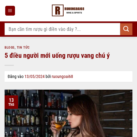
Bỏ
qua
nội
dung
Tìm
kiếm:
BLOGS
,
TIN TỨC
5 điều người mới uống rượu vang chú ý
Đăng vào
13/05/2024
bởi
ruoungoai68
13
Th5