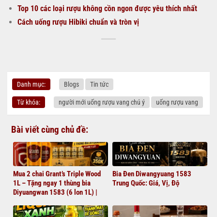
Top 10 các loại rượu không cồn ngon được yêu thích nhất
Cách uống rượu Hibiki chuẩn và tròn vị
Danh mục:
Blogs
Tin tức
Từ khóa:
người mới uống rượu vang chú ý
uống rượu vang
Bài viết cùng chủ đề:
Mua 2 chai Grant’s Triple Wood
Bia Đen Diwangyuang 1583
1L – Tặng ngay 1 thùng bia
Trung Quốc: Giá, Vị, Độ
Diyuangwan 1583 (6 lon 1L) |
Giá chỉ 1.380.000đ