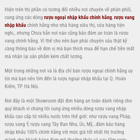
Hiện trên thị phần có tương đối nhiều nơi chuyên về phân phối,
cung ứng các dòng
rượu ngoại nhập khẩu chính hãng
,
rượu vang
nhập khẩu
chính hãng như nhà hàng siêu thị, cửa hàng tiện
nghi,..nhưng Chưa hẳn nơi nào cũng bảo đảm an toàn là rượu
vang chính hãng. Vì thế cho nên bạn phải chuyên sâu thật kỹ
càng thông báo về đơn vị mà bạn thích mua để hạn chế tiền mất
mà nhận lại sản phẩm kém chất lượng.
Một trong những nơi và là địa chỉ bán rượu ngoại chính hãng uy
tín mà bạn nên tìm đến là rượu ngoại nhập khẩu tại Q. Hoàn
Kiếm, TP. Hà Nội.
Nơi đây là một Showroom đặt đơn hàng an toàn dành riêng cho
quý khách vì chúng tôi cung ứng nhiều dòng rượu vang nhập
khẩu cao cấp từ nhiều nước trên thế giới: như rượu vang Pháp,
rượu vang Ý, rượu vang Tây Ban Nha, Úc, Mỹ,..đảm bảo hàng
nhập khẩu 100% chính hãng với mức giá tốt nhất thị trường
giành cho khách hàng đam mê thưởng thức và sưu tầm rượu