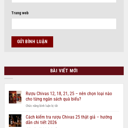
Trang web
BÀI VIẾT MỚI
Rượu Chivas 12, 18, 21, 25 – nên chọn loại nào
cho từng ngân sách quà biếu?
ở
Chức năng bình luận bị tắt
Rượu
Chivas
Cách kiểm tra rượu Chivas 25 thật giả – hướng
12,
dẫn chi tiết 2026
18,