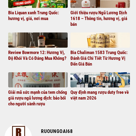
Bia Liquan xanh Trung Quốc:
Giới thiệu rượu Ngũ Lương Dịch
hương vị, giá, nơi mua
1618 – Thông tin, hương vị, giá
bán
Review Bowmore 12: Hương Vị,
Bia Chaliman 1583 Trung Quốc:
Độ Khói Và Có Đáng Mua Không?
Đánh Giá Chi Tiết Từ Hương Vị
Đến Giá Bán
Giải mã sức mạnh của tem chống
Quy định mang rượu duty free về
giả rượu ngũ lương dịch: bảo bối
việt nam 2026
cho người sành rượu
RUOUNGOAI68