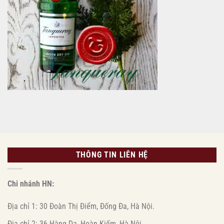
trưng
(6
nổi
lon
bật
1L)
|
Giá
chỉ
1.380.000đ
THÔNG TIN LIÊN HỆ
Chi nhánh HN:
Địa chỉ 1: 30 Đoàn Thị Điểm, Đống Đa, Hà Nội.
Địa chỉ 2: 36 Hàng Da, Hoàn Kiếm, Hà Nội.