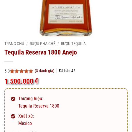
TRANG CHỦ
/
RƯỢU PHA CHẾ
/
RƯỢU TEQUILA
Tequila Reserva 1800 Anejo
(
3
đánh giá)
Đã bán
46
5.0
5.0
3
trên 5
1.500.000
₫
dựa trên
đánh giá
Thương hiệu:
Tequila Reserva 1800
Xuất xứ:
Mexico