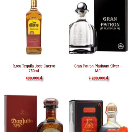
Rượu Tequila Jose Cuervo
Gran Patron Platinum Silver –
750ml
Mới
400.000
₫
7.900.000
₫