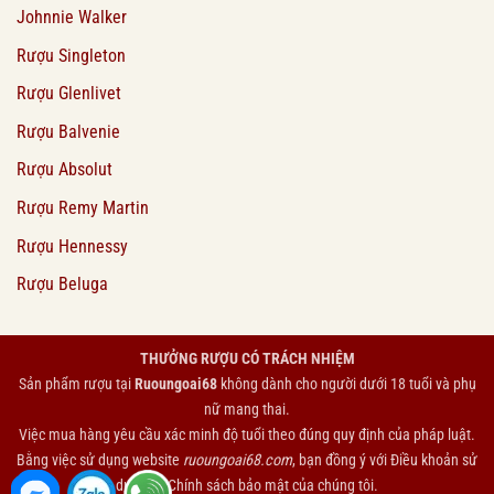
Johnnie Walker
Rượu Singleton
Rượu Glenlivet
Rượu Balvenie
Rượu Absolut
Rượu Remy Martin
Rượu Hennessy
Rượu Beluga
THƯỞNG RƯỢU CÓ TRÁCH NHIỆM
Sản phẩm rượu tại
Ruoungoai68
không dành cho người dưới 18 tuổi và phụ
nữ mang thai.
Việc mua hàng yêu cầu xác minh độ tuổi theo đúng quy định của pháp luật.
Bằng việc sử dụng website
ruoungoai68.com
, bạn đồng ý với
Điều khoản sử
dụng
và
Chính sách bảo mật
của chúng tôi.