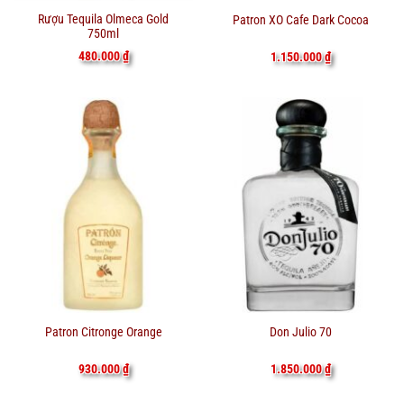
Rượu Tequila Olmeca Gold
Patron XO Cafe Dark Cocoa
750ml
480.000
₫
1.150.000
₫
Patron Citronge Orange
Don Julio 70
930.000
₫
1.850.000
₫