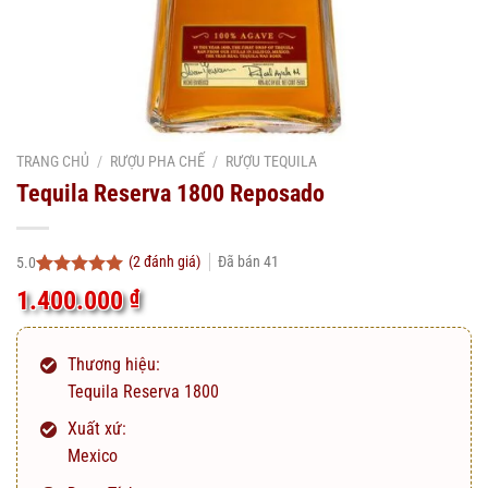
TRANG CHỦ
/
RƯỢU PHA CHẾ
/
RƯỢU TEQUILA
Tequila Reserva 1800 Reposado
(
2
đánh giá)
Đã bán
41
5.0
5.0
2
trên 5
1.400.000
₫
dựa trên
đánh giá
Thương hiệu:
Tequila Reserva 1800
Xuất xứ:
Mexico