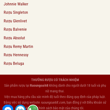
Johnnie Walker
Rượu Singleton
Rượu Glenlivet
Rượu Balvenie
Rượu Absolut
Rượu Remy Martin
Rượu Hennessy
Rượu Beluga
THƯỞNG RƯỢU CÓ TRÁCH NHIỆM
Sản phẩm rượu tại
Ruoungoai68
không dành cho người dưới 18 tuổi và phụ
nữ mang thai.
Việc mua hàng yêu cầu xác minh độ tuổi theo đúng quy định của pháp luật.
Bằng việc sử dụng website
ruoungoai68.com
, bạn đồng ý với
Điều khoản sử
dụng
và
Chính sách bảo mật
của chúng tôi.