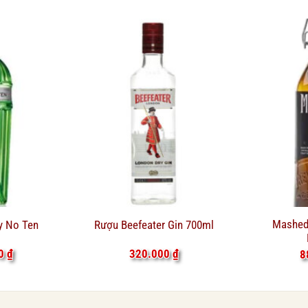
Mashed 
y No Ten
Rượu Beefeater Gin 700ml
00
₫
320.000
₫
8