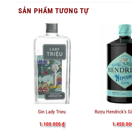
SẢN PHẨM TƯƠNG TỰ
Gin Lady Trieu
Rượu Hendrick’s G
1.100.000
₫
1.450.0