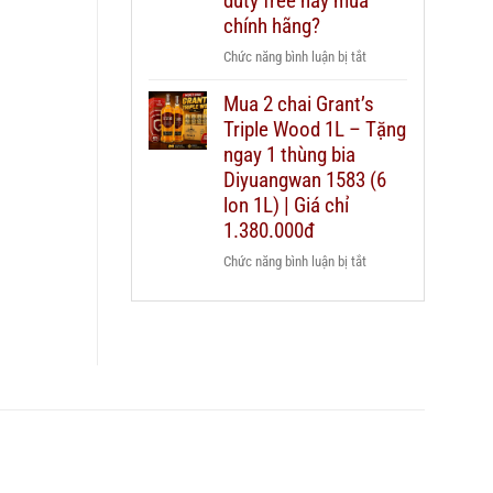
duty free hay mua
nào
Chivas
chính hãng?
cho
25
từng
ở
Chức năng bình luận bị tắt
thật
ngân
Có
giả
sách
Mua 2 chai Grant’s
nên
–
quà
Triple Wood 1L – Tặng
mua
hướng
biếu?
rượu
ngay 1 thùng bia
dẫn
Chivas
Diyuangwan 1583 (6
chi
25
lon 1L) | Giá chỉ
tiết
xách
2026
1.380.000đ
tay
ở
Chức năng bình luận bị tắt
duty
Mua
free
2
hay
chai
mua
Grant’s
chính
Triple
hãng?
Wood
1L
–
Tặng
ngay