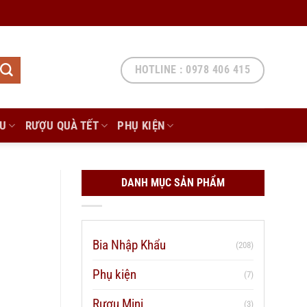
HOTLINE : 0978 406 415
ẨU
RƯỢU QUÀ TẾT
PHỤ KIỆN
DANH MỤC SẢN PHẨM
Bia Nhập Khẩu
(208)
Phụ kiện
(7)
Rượu Mini
(3)