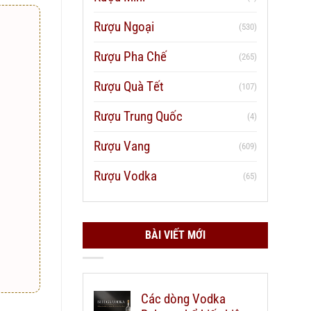
Rượu Ngoại
(530)
Rượu Pha Chế
(265)
Rượu Quà Tết
(107)
Rượu Trung Quốc
(4)
Rượu Vang
(609)
Rượu Vodka
(65)
BÀI VIẾT MỚI
Các dòng Vodka