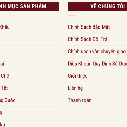
NH MỤC SẢN PHẨM
VỀ CHÚNG TÔI
 Khẩu
Chính Sách Bảo Mật
Chính Sách Đổi Trả
i
Chính sách vận chuyển giao
ại
Điều Khoản Quy Định Sử Dụ
 Chế
Giới thiệu
 Tết
Liên hệ
ng Quốc
Thanh toán
g
ka