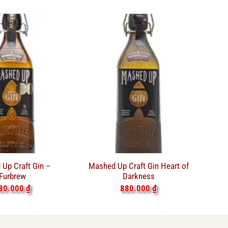
Up Craft Gin –
Mashed Up Craft Gin Heart of
Furbrew
Darkness
80.000
₫
880.000
₫