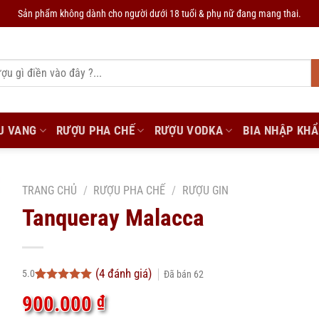
Sản phẩm không dành cho người dưới 18 tuổi & phụ nữ đang mang thai.
U VANG
RƯỢU PHA CHẾ
RƯỢU VODKA
BIA NHẬP KH
TRANG CHỦ
/
RƯỢU PHA CHẾ
/
RƯỢU GIN
Tanqueray Malacca
(
4
đánh giá)
5.0
Đã bán
62
5.0
4
trên 5
900.000
₫
dựa trên
đánh giá