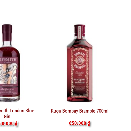
mith London Sloe
Rượu Bombay Bramble 700ml
Gin
650.000
₫
50.000
₫