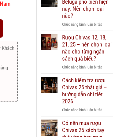
Beluga phổ biến hiện
t Nam
nay: Nên chọn loại
nào?
ở
Chức năng bình luận bị tắt
Các
Rượu Chivas 12, 18,
dòng
21, 25 – nên chọn loại
Vodka
ý Khách
Beluga
nào cho từng ngân
phổ
sách quà biếu?
biến
ở
hàng
Chức năng bình luận bị tắt
hiện
Rượu
nay:
Cách kiểm tra rượu
Chivas
Nên
Chivas 25 thật giả –
12,
chọn
18,
hướng dẫn chi tiết
loại
21,
2026
nào?
25
ở
Chức năng bình luận bị tắt
–
Cách
nên
Có nên mua rượu
kiểm
chọn
Chivas 25 xách tay
tra
loại
rượu