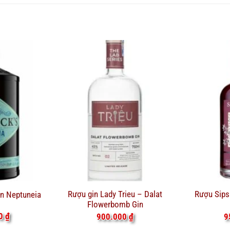
Rượu gin Lady Trieu – Dalat
Rượu Sips
in Neptuneia
Flowerbomb Gin
00
₫
900.000
₫
9