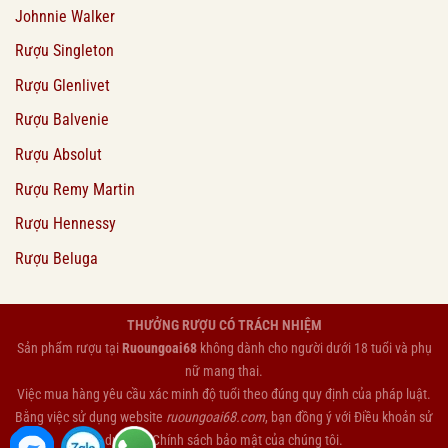
Johnnie Walker
Rượu Singleton
Rượu Glenlivet
Rượu Balvenie
Rượu Absolut
Rượu Remy Martin
Rượu Hennessy
Rượu Beluga
THƯỞNG RƯỢU CÓ TRÁCH NHIỆM
Sản phẩm rượu tại
Ruoungoai68
không dành cho người dưới 18 tuổi và phụ
nữ mang thai.
Việc mua hàng yêu cầu xác minh độ tuổi theo đúng quy định của pháp luật.
Bằng việc sử dụng website
ruoungoai68.com
, bạn đồng ý với
Điều khoản sử
dụng
và
Chính sách bảo mật
của chúng tôi.