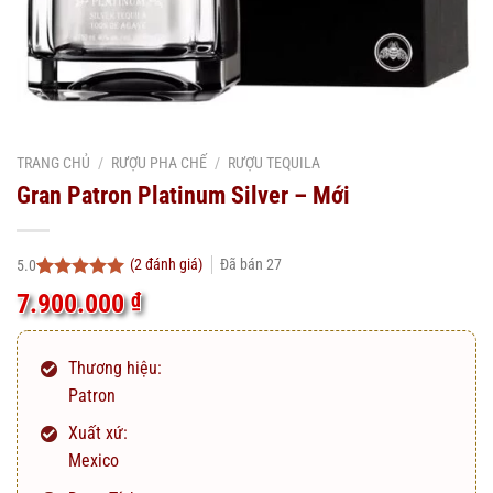
TRANG CHỦ
/
RƯỢU PHA CHẾ
/
RƯỢU TEQUILA
Gran Patron Platinum Silver – Mới
(
2
đánh giá)
Đã bán
27
5.0
5.0
2
trên 5
7.900.000
₫
dựa trên
đánh giá
Thương hiệu:
Patron
Xuất xứ:
Mexico