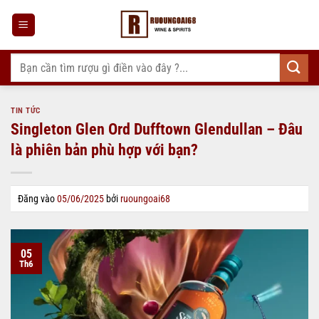
Bỏ
qua
nội
dung
Tìm
kiếm:
TIN TỨC
Singleton Glen Ord Dufftown Glendullan – Đâu
là phiên bản phù hợp với bạn?
Đăng vào
05/06/2025
bởi
ruoungoai68
05
Th6