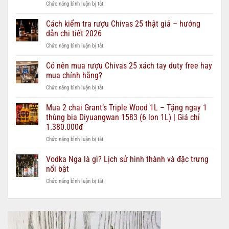
ở
Chức năng bình luận bị tắt
Rượu
Chivas
Cách kiểm tra rượu Chivas 25 thật giả – hướng
12,
dẫn chi tiết 2026
18,
ở
Chức năng bình luận bị tắt
21,
Cách
25
kiểm
Có nên mua rượu Chivas 25 xách tay duty free hay
–
tra
nên
mua chính hãng?
rượu
chọn
ở
Chức năng bình luận bị tắt
Chivas
loại
Có
25
nào
nên
Mua 2 chai Grant’s Triple Wood 1L – Tặng ngay 1
thật
cho
mua
giả
thùng bia Diyuangwan 1583 (6 lon 1L) | Giá chỉ
từng
rượu
–
ngân
1.380.000đ
Chivas
hướng
sách
ở
Chức năng bình luận bị tắt
25
dẫn
quà
Mua
xách
chi
biếu?
2
tay
Vodka Nga là gì? Lịch sử hình thành và đặc trưng
tiết
chai
duty
2026
nổi bật
Grant’s
free
ở
Chức năng bình luận bị tắt
Triple
hay
Vodka
Wood
mua
Nga
1L
chính
là
–
hãng?
gì?
Tặng
Lịch
ngay