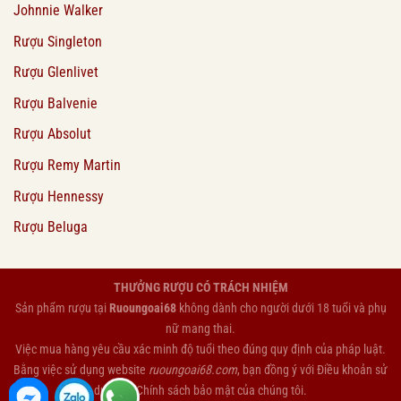
Johnnie Walker
Rượu Singleton
Rượu Glenlivet
Rượu Balvenie
Rượu Absolut
Rượu Remy Martin
Rượu Hennessy
Rượu Beluga
THƯỞNG RƯỢU CÓ TRÁCH NHIỆM
Sản phẩm rượu tại
Ruoungoai68
không dành cho người dưới 18 tuổi và phụ
nữ mang thai.
Việc mua hàng yêu cầu xác minh độ tuổi theo đúng quy định của pháp luật.
Bằng việc sử dụng website
ruoungoai68.com
, bạn đồng ý với
Điều khoản sử
dụng
và
Chính sách bảo mật
của chúng tôi.