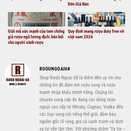
Đến Giá Bán
Giải mã sức mạnh của tem chống
Quy định mang rượu duty free về
giả rượu ngũ lương dịch: bảo bối
việt nam 2026
cho người sành rượu
RUOUNGOAI68
Shop Rượu Ngoại 68 là điểm đến uy tín cho
những tín đồ đam mê rượu vang và rượu
mạnh nhập khẩu chính hãng. Chúng tôi
chuyên cung cấp đa dạng các dòng rượu
ngoại cao cấp từ Whisky, Cognac, Vodka đến
các loại vang nổi tiếng thế giới, đảm bảo
nguồn gốc rõ ràng, giá cả cạnh tranh và dịch
vụ tư vấn tận tâm. Với phương châm “Uy tín –