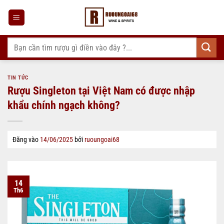
Bỏ
qua
nội
dung
Tìm
kiếm:
TIN TỨC
Rượu Singleton tại Việt Nam có được nhập
khẩu chính ngạch không?
Đăng vào
14/06/2025
bởi
ruoungoai68
14
Th6