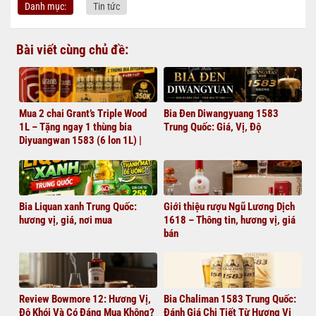
Danh mục:
Tin tức
Bài viết cùng chủ đề:
Mua 2 chai Grant’s Triple Wood
Bia Đen Diwangyuang 1583
1L – Tặng ngay 1 thùng bia
Trung Quốc: Giá, Vị, Độ
Diyuangwan 1583 (6 lon 1L) |
Giá chỉ 1.380.000đ
Bia Liquan xanh Trung Quốc:
Giới thiệu rượu Ngũ Lương Dịch
hương vị, giá, nơi mua
1618 – Thông tin, hương vị, giá
bán
Review Bowmore 12: Hương Vị,
Bia Chaliman 1583 Trung Quốc:
Độ Khói Và Có Đáng Mua Không?
Đánh Giá Chi Tiết Từ Hương Vị