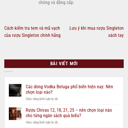
chóng và đẳng cấp.
Cách kiểm tra tem và mã vạch
Lưu ý khi mua rượu Singleton
của rượu Singleton chính hãng
xách tay
BÀI VIẾT MỚI
Các dòng Vodka Beluga phổ biến hiện nay: Nên
chọn loại nào?
ở
Chức năng bình luận bị tắt
Các
dòng
Rượu Chivas 12, 18, 21, 25 – nên chọn loại nào
Vodka
cho từng ngân sách quà biếu?
Beluga
ở
Chức năng bình luận bị tắt
phổ
Rượu
biến