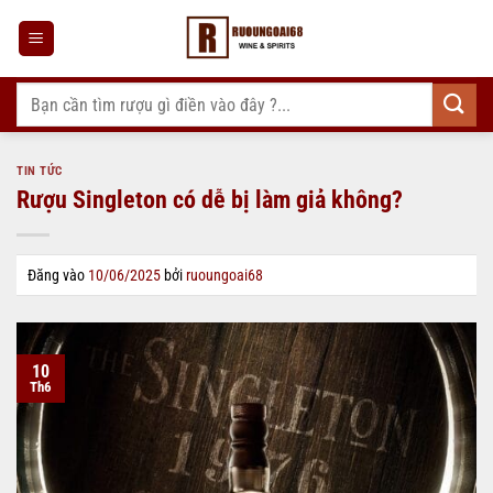
Bỏ
qua
nội
dung
Tìm
kiếm:
TIN TỨC
Rượu Singleton có dễ bị làm giả không?
Đăng vào
10/06/2025
bởi
ruoungoai68
10
Th6