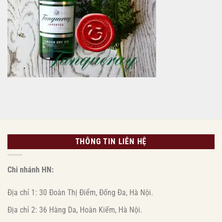
thùng
bia
Diyuangwan
1583
(6
lon
1L)
|
Giá
chỉ
1.380.000đ
THÔNG TIN LIÊN HỆ
Chi nhánh HN:
Địa chỉ 1: 30 Đoàn Thị Điểm, Đống Đa, Hà Nội.
Địa chỉ 2: 36 Hàng Da, Hoàn Kiếm, Hà Nội.