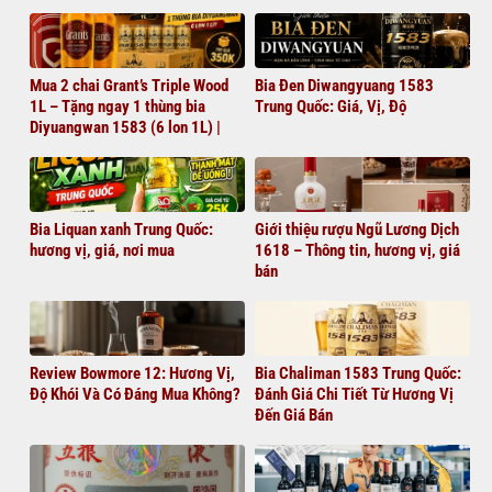
Mua 2 chai Grant’s Triple Wood
Bia Đen Diwangyuang 1583
1L – Tặng ngay 1 thùng bia
Trung Quốc: Giá, Vị, Độ
Diyuangwan 1583 (6 lon 1L) |
Giá chỉ 1.380.000đ
Bia Liquan xanh Trung Quốc:
Giới thiệu rượu Ngũ Lương Dịch
hương vị, giá, nơi mua
1618 – Thông tin, hương vị, giá
bán
Review Bowmore 12: Hương Vị,
Bia Chaliman 1583 Trung Quốc:
Độ Khói Và Có Đáng Mua Không?
Đánh Giá Chi Tiết Từ Hương Vị
Đến Giá Bán