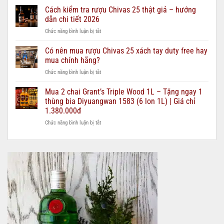
Chivas
Cách kiểm tra rượu Chivas 25 thật giả – hướng
hiện
12,
nay:
dẫn chi tiết 2026
18,
Nên
ở
Chức năng bình luận bị tắt
21,
chọn
Cách
25
loại
kiểm
Có nên mua rượu Chivas 25 xách tay duty free hay
–
nào?
tra
nên
mua chính hãng?
rượu
chọn
ở
Chức năng bình luận bị tắt
Chivas
loại
Có
25
nào
nên
Mua 2 chai Grant’s Triple Wood 1L – Tặng ngay 1
thật
cho
mua
giả
thùng bia Diyuangwan 1583 (6 lon 1L) | Giá chỉ
từng
rượu
–
ngân
1.380.000đ
Chivas
hướng
sách
ở
Chức năng bình luận bị tắt
25
dẫn
quà
Mua
xách
chi
biếu?
2
tay
tiết
chai
duty
2026
Grant’s
free
Triple
hay
Wood
mua
1L
chính
–
hãng?
Tặng
ngay
1