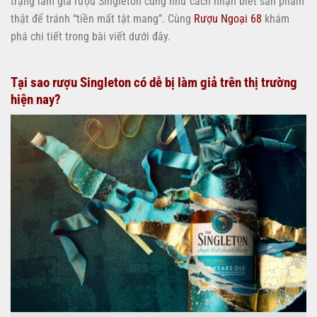
trạng làm giả rượu Singleton cũng như cách nhận biết sản phẩm
thật để tránh “tiền mất tật mang”. Cùng
Rượu Ngoại 68
khám
phá chi tiết trong bài viết dưới đây.
Tại sao rượu Singleton có dễ bị làm giả trên thị trường
hiện nay?