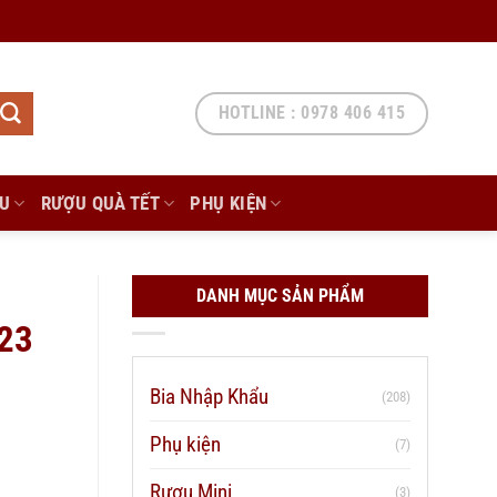
HOTLINE : 0978 406 415
ẨU
RƯỢU QUÀ TẾT
PHỤ KIỆN
DANH MỤC SẢN PHẨM
23
Bia Nhập Khẩu
(208)
Phụ kiện
(7)
Rượu Mini
(3)