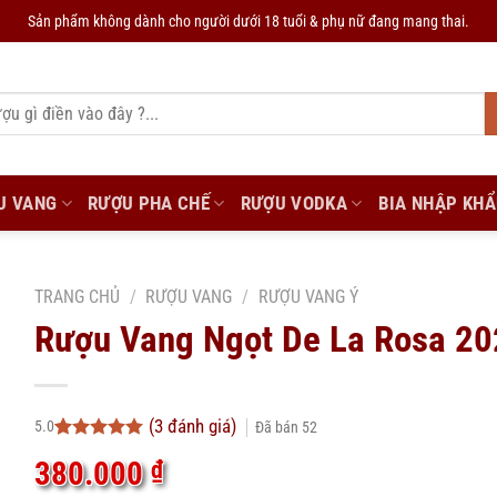
Sản phẩm không dành cho người dưới 18 tuổi & phụ nữ đang mang thai.
U VANG
RƯỢU PHA CHẾ
RƯỢU VODKA
BIA NHẬP KH
TRANG CHỦ
/
RƯỢU VANG
/
RƯỢU VANG Ý
Rượu Vang Ngọt De La Rosa 20
(
3
đánh giá)
5.0
Đã bán
52
5.0
3
trên 5
380.000
₫
dựa trên
đánh giá