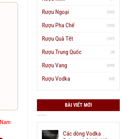
Rượu Ngoại
(530)
Rượu Pha Chế
(265)
Rượu Quà Tết
(107)
Rượu Trung Quốc
(4)
Rượu Vang
(609)
Rượu Vodka
(65)
BÀI VIẾT MỚI
t Nam
Các dòng Vodka