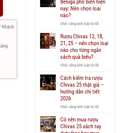
Beluga phổ biến hiện
nay: Nên chọn loại
nào?
ở
Chức năng bình luận bị tắt
ý Khách
Các
Rượu Chivas 12, 18,
dòng
21, 25 – nên chọn loại
Vodka
hàng
Beluga
nào cho từng ngân
phổ
sách quà biếu?
biến
ở
Chức năng bình luận bị tắt
hiện
Rượu
nay:
Cách kiểm tra rượu
Chivas
Nên
Chivas 25 thật giả –
12,
chọn
18,
hướng dẫn chi tiết
loại
21,
2026
nào?
25
ở
Chức năng bình luận bị tắt
–
Cách
nên
Có nên mua rượu
kiểm
chọn
Chivas 25 xách tay
tra
loại
rượu