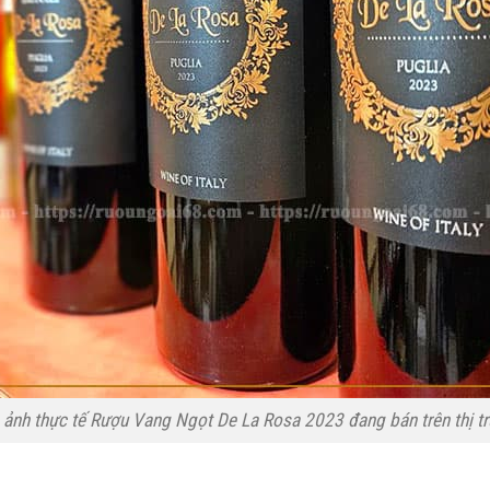
 ảnh thực tế Rượu Vang Ngọt De La Rosa 2023 đang bán trên thị t