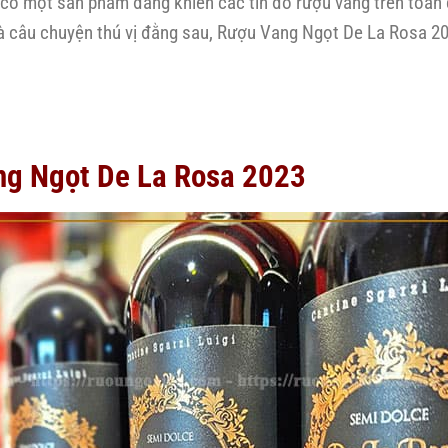
 có một sản phẩm đang khiến các tín đồ rượu vang trên toàn 
ế và câu chuyện thú vị đằng sau, Rượu Vang Ngọt De La Rosa
ng Ngọt De La Rosa 2023