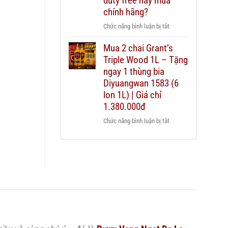
duty free hay mua
nào
Chivas
chính hãng?
cho
25
từng
ở
Chức năng bình luận bị tắt
thật
ngân
Có
giả
sách
Mua 2 chai Grant’s
nên
–
quà
Triple Wood 1L – Tặng
mua
hướng
biếu?
rượu
ngay 1 thùng bia
dẫn
Chivas
Diyuangwan 1583 (6
chi
25
lon 1L) | Giá chỉ
tiết
xách
2026
1.380.000đ
tay
ở
Chức năng bình luận bị tắt
duty
Mua
free
2
hay
chai
mua
Grant’s
chính
Triple
hãng?
Wood
1L
–
Tặng
ngay