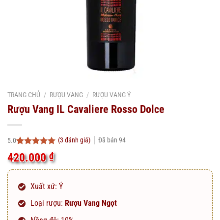
TRANG CHỦ
/
RƯỢU VANG
/
RƯỢU VANG Ý
Rượu Vang IL Cavaliere Rosso Dolce
(
3
đánh giá)
Đã bán
94
5.0
5.0
3
trên 5
420.000
₫
dựa trên
đánh giá
Xuất xứ: Ý
Loại rượu:
Rượu Vang Ngọt