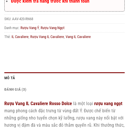
Được kiểm tra hàng trước khi thanh toán
SKU:
AAV-420-RN68
Danh mục:
Rượu Vang Ý
,
Rượu Vang Ngọt
Thẻ:
IL Cavaliere
,
Rượu Vang IL Cavaliere
,
Vang IL Cavaliere
MÔ TẢ
ĐÁNH GIÁ (3)
Rượu Vang IL Cavaliere Rosso Dolce
là một loại
rượu vang ngọt
mang phong cách đặc trưng từ vùng đất Ý. Được chế biến từ
những giống nho tuyển chọn kỹ lưỡng, rượu vang này nổi bật với
hương vị đậm đà và màu sắc đỏ thẫm quyến rũ. Khi thưởng thức,