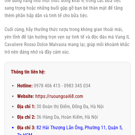
thể dùng vang như một thức uống khai vị trong các bữa tiệc
sang trọng hoặc những buổi gặp gỡ bạn bè thân mật để tăng
thêm phần hấp dẫn và tinh tế cho bữa tiệc.
Cuối cùng, hãy thưởng thức rượu trong không gian thoải mái,
yên tĩnh để tận hưởng trọn vẹn sự tinh tế và độc đáo mà Vang IL
Cavaliere Rosso Dolce Malvasia mang lại, giúp mỗi khoảnh khắc
trở nên đáng nhớ và đầy cảm xúc.
Thông tin liên hệ:
Hotline:
0978 406 415 - 0983 345 034
Website:
https://ruoungoai68.com
Địa chỉ 1:
30 Đoàn thị Điểm, Đống Đa, Hà Nội
Địa chỉ 2:
36 Hàng Da, Hoàn Kiếm, Hà Nội
Địa chỉ 3:
82 Hải Thượng Lãn Ông, Phường 11, Quận 5,