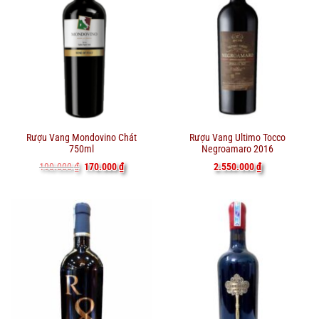
Rượu Vang Mondovino Chát
Rượu Vang Ultimo Tocco
750ml
Negroamaro 2016
Giá
Giá
190.000
₫
170.000
₫
2.550.000
₫
gốc
hiện
là:
tại
190.000 ₫.
là:
170.000 ₫.