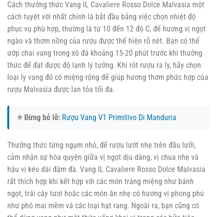
Cách thưởng thức Vang IL Cavaliere Rosso Dolce Malvasia một
cách tuyệt vời nhất chính là bắt đầu bằng việc chọn nhiệt độ
phục vụ phù hợp, thường là từ 10 đến 12 độ C, để hương vị ngọt
ngào và thơm nồng của rượu được thể hiện rõ nét. Bạn có thể
ướp chai vang trong xô đá khoảng 15-20 phút trước khi thưởng
thức để đạt được độ lạnh lý tưởng. Khi rót rượu ra ly, hãy chọn
loại ly vang đỏ có miệng rộng để giúp hương thơm phức hợp của
rượu Malvasia được lan tỏa tối đa.
⭐ Đừng bỏ lỡ:
Rượu Vang V1 Primitivo Di Manduria
Thưởng thức từng ngụm nhỏ, để rượu lướt nhẹ trên đầu lưỡi,
cảm nhận sự hòa quyện giữa vị ngọt dịu dàng, vị chua nhẹ và
hậu vị kéo dài đậm đà. Vang IL Cavaliere Rosso Dolce Malvasia
rất thích hợp khi kết hợp với các món tráng miệng như bánh
ngọt, trái cây tươi hoặc các món ăn nhẹ có hương vị phong phú
như phô mai mềm và các loại hạt rang. Ngoài ra, bạn cũng có