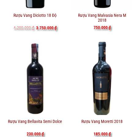
Rượu Vang Malvasia Nera M
Rượu Vang Diciotto 18 Độ
2018
Giá
Giá
750.000
₫
4.200.000
₫
3.750.000
₫
gốc
hiện
là:
tại
4.200.000 ₫.
là:
3.750.000 ₫.
Rượu Vang Bellavita Semi Dolce
Rượu Vang Moretti 2018
230.000
₫
185.000
₫