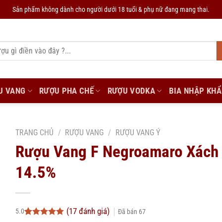
Sản phẩm không dành cho người dưới 18 tuổi & phụ nữ đang mang thai.
U VANG
RƯỢU PHA CHẾ
RƯỢU VODKA
BIA NHẬP KH
TRANG CHỦ
/
RƯỢU VANG
/
RƯỢU VANG Ý
Rượu Vang F Negroamaro Xách
14.5%
(
17
đánh giá)
5.0
Đã bán
67