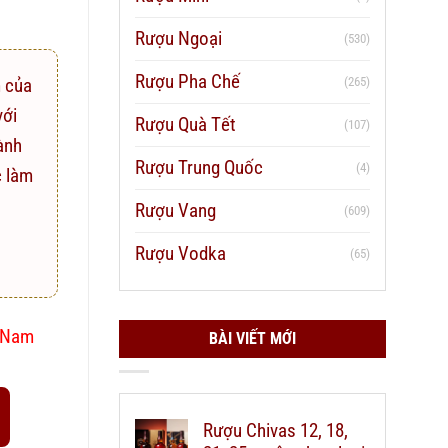
Rượu Ngoại
(530)
Rượu Pha Chế
(265)
 của
với
Rượu Quà Tết
(107)
ành
Rượu Trung Quốc
(4)
c làm
Rượu Vang
(609)
Rượu Vodka
(65)
t Nam
BÀI VIẾT MỚI
Rượu Chivas 12, 18,