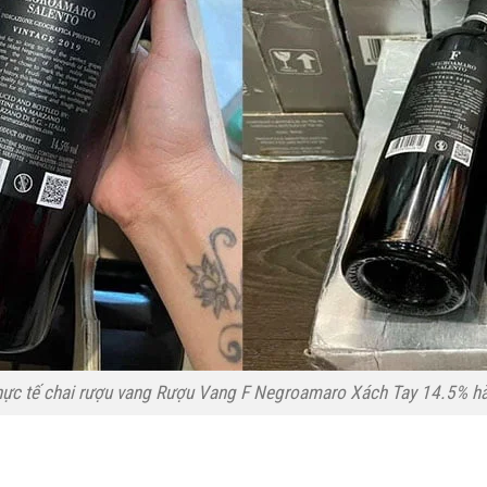
hực tế chai rượu vang Rượu Vang F Negroamaro Xách Tay 14.5% h