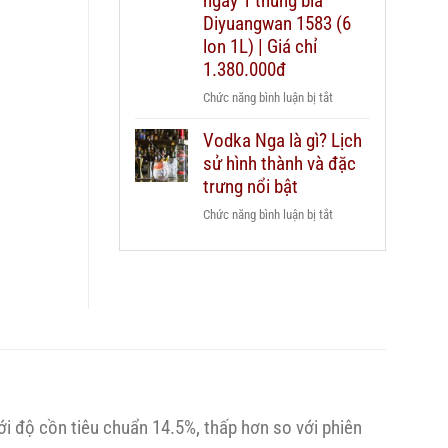
ngay 1 thùng bia
dẫn
Chivas
Diyuangwan 1583 (6
chi
25
lon 1L) | Giá chỉ
tiết
xách
2026
1.380.000đ
tay
ở
Chức năng bình luận bị tắt
duty
Mua
free
Vodka Nga là gì? Lịch
2
hay
sử hình thành và đặc
chai
mua
Grant’s
trưng nổi bật
chính
Triple
hãng?
ở
Chức năng bình luận bị tắt
Wood
Vodka
1L
Nga
–
là
Tặng
gì?
ngay
Lịch
1
sử
thùng
hình
bia
thành
Diyuangwan
và
1583
i độ cồn tiêu chuẩn 14.5%, thấp hơn so với phiên
đặc
(6
trưng