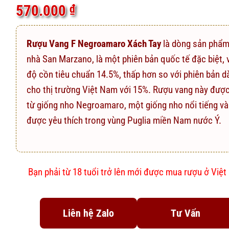
5.0
17
trên 5
570.000
₫
dựa trên
đánh giá
Rượu Vang F Negroamaro Xách Tay
là dòng sản phẩm
nhà San Marzano, là một phiên bản quốc tế đặc biệt, 
độ cồn tiêu chuẩn 14.5%, thấp hơn so với phiên bản d
cho thị trường Việt Nam với 15%. Rượu vang này đượ
từ giống nho Negroamaro, một giống nho nổi tiếng và
được yêu thích trong vùng Puglia miền Nam nước Ý.
Bạn phải từ 18 tuổi trở lên mới được mua rượu ở Việ
Liên hệ Zalo
Tư Vấn