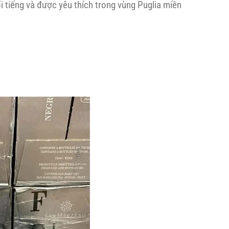
tiếng và được yêu thích trong vùng Puglia miền
lon
nổi
1L)
bật
|
Giá
chỉ
1.380.000đ