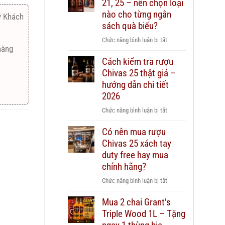
21, 25 – nên chọn loại
nào cho từng ngân
ý Khách
sách quà biếu?
ở
Chức năng bình luận bị tắt
hàng
Rượu
Cách kiểm tra rượu
Chivas
Chivas 25 thật giả –
12,
18,
hướng dẫn chi tiết
21,
2026
25
ở
Chức năng bình luận bị tắt
–
Cách
nên
Có nên mua rượu
kiểm
chọn
Chivas 25 xách tay
tra
loại
rượu
duty free hay mua
nào
Chivas
chính hãng?
cho
25
từng
ở
Chức năng bình luận bị tắt
thật
ngân
Có
giả
sách
Mua 2 chai Grant’s
nên
–
quà
Triple Wood 1L – Tặng
mua
hướng
biếu?
rượu