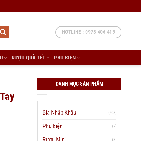
HOTLINE : 0978 406 415
ẨU
RƯỢU QUÀ TẾT
PHỤ KIỆN
DANH MỤC SẢN PHẨM
 Tay
Bia Nhập Khẩu
(208)
Phụ kiện
(7)
Rượu Mini
(3)