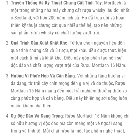
Truyền Thống Và Kỹ Thuật Chưng Cất Tinh Túy
: Mortlach là
một trong những nhà máy chưng cất rượu whisky lâu đời nhất
ở Scotland, với hơn 200 năm lịch sử. Họ đã trau dồi và hoàn
thiện kỹ thuật chưng cất qua nhiều thế hệ, tạo nên những
sản phẩm rượu whisky có chất lượng vượt trội.
Quá Trình Sản Xuất Khắt Khe
: Từ lựa chọn nguyên liệu đến
quá trình chưng cất và ủ rượu, mọi khâu đều được thực hiện
một cách tỉ mỉ và khắt khe. Điều này góp phần tạo nên sự
độc đáo và chất lượng vượt trội của Rượu Mortlach 16 Năm.
Hương Vị Phức Hợp Và Cân Bằng
: Với những tầng hương vị
đa dạng, từ trái cây chín mọng đến gia vị và da thuộc, Rượu
Mortlach 16 Năm mang đến một trải nghiệm thưởng thức vô
cùng phức hợp và cân bằng. Điều này khiến người uống luôn
muốn khám phá thêm.
Sự Độc Đáo Và Sang Trọng
: Rượu Mortlach 16 Năm không chỉ
sở hữu hương vị độc đáo mà còn mang một vẻ ngoài sang
trọng và tinh tế. Mỗi chai rượu là một tác phẩm nghệ thuật,