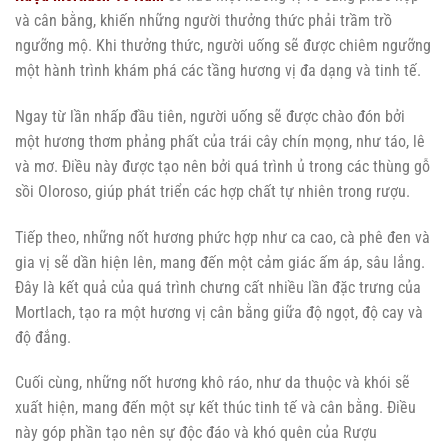
và cân bằng, khiến những người thưởng thức phải trầm trồ
ngưỡng mộ. Khi thưởng thức, người uống sẽ được chiêm ngưỡng
một hành trình khám phá các tầng hương vị đa dạng và tinh tế.
Ngay từ lần nhấp đầu tiên, người uống sẽ được chào đón bởi
một hương thơm phảng phất của trái cây chín mọng, như táo, lê
và mơ. Điều này được tạo nên bởi quá trình ủ trong các thùng gỗ
sồi Oloroso, giúp phát triển các hợp chất tự nhiên trong rượu.
Tiếp theo, những nốt hương phức hợp như ca cao, cà phê đen và
gia vị sẽ dần hiện lên, mang đến một cảm giác ấm áp, sâu lắng.
Đây là kết quả của quá trình chưng cất nhiều lần đặc trưng của
Mortlach, tạo ra một hương vị cân bằng giữa độ ngọt, độ cay và
độ đắng.
Cuối cùng, những nốt hương khô ráo, như da thuộc và khói sẽ
xuất hiện, mang đến một sự kết thúc tinh tế và cân bằng. Điều
này góp phần tạo nên sự độc đáo và khó quên của Rượu