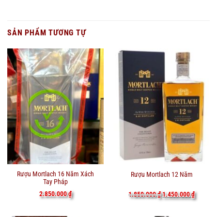
SẢN PHẨM TƯƠNG TỰ
Rượu Mortlach 16 Năm Xách
Rượu Mortlach 12 Năm
Tay Pháp
Giá
Giá
2.850.000
₫
1.850.000
₫
1.450.000
₫
gốc
hiện
là:
tại
1.850.000 ₫.
là: