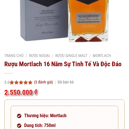
TRANG CHỦ
/
RƯỢU NGOẠI
/
RƯỢU SINGLE MALT
/
MORTLACH
Rượu Mortlach 16 Năm Sự Tinh Tế Và Độc Đáo
(
3
đánh giá)
Đã bán
66
5.0
5.0
3
trên 5
2.550.000
₫
dựa trên
đánh giá
Thương hiệu: Mortlach
Dung tích: 750ml