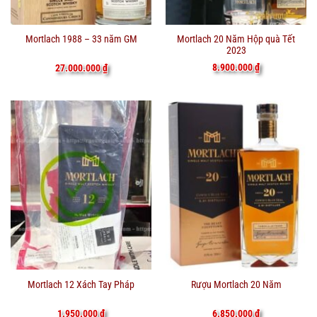
Mortlach 20 Năm Hộp quà Tết
Mortlach 1988 – 33 năm GM
2023
8.900.000
₫
27.000.000
₫
Mortlach 12 Xách Tay Pháp
Rượu Mortlach 20 Năm
1.950.000
₫
6.850.000
₫