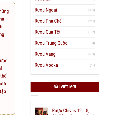
Rượu Ngoại
(530)
những
ima
Rượu Pha Chế
(265)
nh
Rượu Quà Tết
(107)
ếng
Rượu Trung Quốc
(4)
Rượu Vang
(609)
được
Rượu Vodka
(65)
ỉ
 thế
gười
BÀI VIẾT MỚI
tập
Rượu Chivas 12, 18,