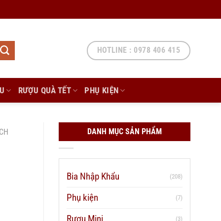
HOTLINE : 0978 406 415
ẨU
RƯỢU QUÀ TẾT
PHỤ KIỆN
DANH MỤC SẢN PHẨM
CH
Bia Nhập Khẩu
(208)
Phụ kiện
(7)
Rượu Mini
(3)