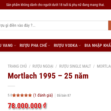
Sản phẩm không dành cho người dưới 18 tuổi & phụ nữ đang mang thai.
U VANG
RƯỢU PHA CHẾ
RƯỢU VODKA
BIA NHẬP KH
TRANG CHỦ
/
RƯỢU NGOẠI
/
RƯỢU SINGLE MALT
/
MORTLA
Mortlach 1995 – 25 năm
(
1
đánh giá)
5.0
Đã bán
87
5.0
1
trên 5
78.000.000
₫
dựa trên
đánh giá