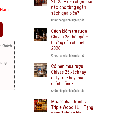
21, 25 – nên chọn loại
nào cho từng ngân
t Nam
sách quà biếu?
ở
Chức năng bình luận bị tắt
Rượu
Cách kiểm tra rượu
Chivas
Chivas 25 thật giả –
12,
18,
hướng dẫn chi tiết
ý Khách
21,
2026
25
ở
Chức năng bình luận bị tắt
–
Cách
hàng
nên
Có nên mua rượu
kiểm
chọn
Chivas 25 xách tay
tra
loại
rượu
duty free hay mua
nào
Chivas
chính hãng?
cho
25
từng
ở
Chức năng bình luận bị tắt
thật
ngân
Có
giả
sách
Mua 2 chai Grant’s
nên
–
quà
Triple Wood 1L – Tặng
mua
hướng
biếu?
rượu