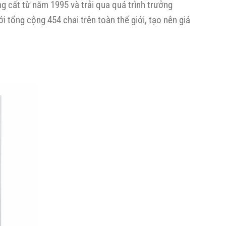
g cất từ năm 1995 và trải qua quá trình trưởng
lon
nổi
1L)
i tổng cộng 454 chai trên toàn thế giới, tạo nên giá
bật
|
Giá
chỉ
1.380.000đ