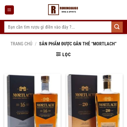
Bỏ
qua
nội
dung
Tìm
kiếm:
TRANG CHỦ
/
SẢN PHẨM ĐƯỢC GẮN THẺ “MORTLACH”
LỌC