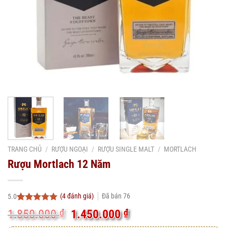
TRANG CHỦ
/
RƯỢU NGOẠI
/
RƯỢU SINGLE MALT
/
MORTLACH
Rượu Mortlach 12 Năm
(
4
đánh giá)
Đã bán
76
5.0
5.0
4
trên 5
Giá
Giá
1.850.000
₫
1.450.000
₫
dựa trên
gốc
hiện
đánh giá