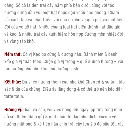
đắng. Sô cô la đen trái cây nằm phía bên dưới, cùng với táo
nướng đứng đầu với một hạt nhục đậu khấu hào phóng. Chạm
sỏi cách tân và phát triển, với quả óc chó và quả phỉ, và một liên
đới của vỏ gỗ hạt. Nhiều chủng loại hạt biến thành hạt đậu giòn
và kẹo, & nhiều trái cây xuất hiện: hỗn hợp đường mòn nhiệt đới
và vòng táo khô.
Nếm thử:
Có vị Kẹo bơ cứng & đường nâu. Bánh mềm & bánh
xốp gia vị tuân theo. Cuộn gia vị trong – quế & đinh hương – với
táo nướng phủ nho khô phủ đường caster.
Kết thúc:
Dư vị có hương thơm của nho khô Charred & sultan, táo
sắc & da của chúng. Điều ấy lắng đọng & có thể trở nên kéo dãn
tarte tatin.
Hương vị:
Giàu và sâu, với việc nóng lên ngay lập tức, tông màu
gỗ sồi thơm (dăm gỗ) & một nhân tố đào nhẹ dịch chuyển về
hướng mật ong & kế tiếp nấu chín trái cây lưu ý ở độ sâu tốt, rất