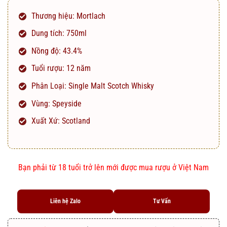
là:
tại
Thương hiệu: Mortlach
1.850.000 ₫.
là:
1.450.000 ₫.
Dung tích: 750ml
Nồng độ: 43.4%
Tuổi rượu: 12 năm
Phân Loại: Single Malt Scotch Whisky
Vùng: Speyside
Xuất Xứ: Scotland
Bạn phải từ 18 tuổi trở lên mới được mua rượu ở Việt Nam
Liên hệ Zalo
Tư Vấn