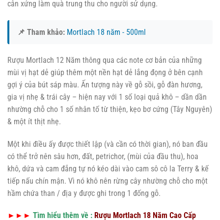
cân xứng làm quà trung thu cho người sử dụng.
📌 Tham khảo:
Mortlach 18 năm - 500ml
Rượu Mortlach 12 Năm thông qua các note cơ bản của những
mùi vị hạt dẻ giúp thêm một nền hạt dẻ lắng đọng ở bên cạnh
gợi ý của bút sáp màu. Ấn tượng này về gỗ sồi, gỗ đàn hương,
gia vị nhẹ & trái cây – hiện nay với 1 số loại quả khô – dần dần
nhường chỗ cho 1 số nhân tố từ thiện, kẹo bơ cứng (Tây Nguyên)
& một ít thịt nhẹ.
Một khi điều ấy được thiết lập (và cần có thời gian), nó ban đầu
có thể trở nên sâu hơn, đất, petrichor, (mùi của đầu thu), hoa
khô, dứa và cam đắng tự nó kéo dài vào cam sô cô la Terry & kế
tiếp nấu chín mận. Vì nó khô nên rừng cây nhường chỗ cho một
hầm chứa than / địa y được ghi trong 1 đống gỗ.
►►►
Tìm hiểu thêm về :
Rượu Mortlach 18 Năm Cao Cấp