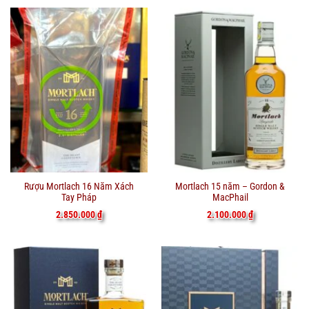
Rượu Mortlach 16 Năm Xách
Mortlach 15 năm – Gordon &
Tay Pháp
MacPhail
2.850.000
₫
2.100.000
₫