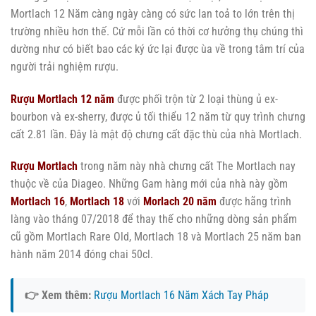
Mortlach 12 Năm càng ngày càng có sức lan toả to lớn trên thị
trường nhiều hơn thế. Cứ mỗi lần có thời cơ hưởng thụ chúng thì
dường như có biết bao các ký ức lại được ùa về trong tâm trí của
người trải nghiệm rượu.
Rượu Mortlach 12 năm
được phối trộn từ 2 loại thùng ủ ex-
bourbon và ex-sherry, được ủ tối thiểu 12 năm từ quy trình chưng
cất 2.81 lần. Đây là mật độ chưng cất đặc thù của nhà Mortlach.
Rượu Mortlach
trong năm này nhà chưng cất The Mortlach nay
thuộc về của Diageo. Những Gam hàng mới của nhà này gồm
Mortlach 16
,
Mortlach 18
với
Morlach 20 năm
được hãng trình
làng vào tháng 07/2018 để thay thế cho những dòng sản phẩm
cũ gồm Mortlach Rare Old, Mortlach 18 và Mortlach 25 năm ban
hành năm 2014 đóng chai 50cl.
👉 Xem thêm:
Rượu Mortlach 16 Năm Xách Tay Pháp