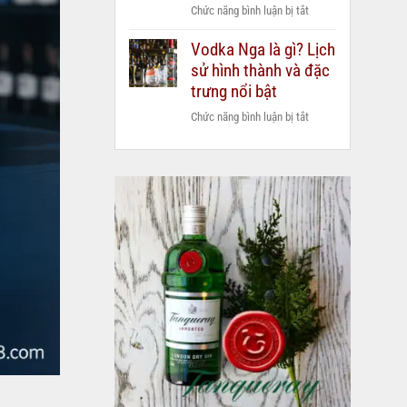
ở
Chức năng bình luận bị tắt
duty
Mua
free
Vodka Nga là gì? Lịch
2
hay
sử hình thành và đặc
chai
mua
Grant’s
trưng nổi bật
chính
Triple
hãng?
ở
Chức năng bình luận bị tắt
Wood
Vodka
1L
Nga
–
là
Tặng
gì?
ngay
Lịch
1
sử
thùng
hình
bia
thành
Diyuangwan
và
1583
đặc
(6
trưng
lon
nổi
1L)
bật
|
Giá