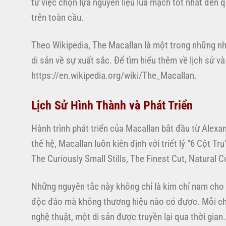
từ việc chọn lựa nguyên liệu lúa mạch tốt nhất đến q
trên toàn cầu.
Theo Wikipedia, The Macallan là một trong những n
di sản về sự xuất sắc. Để tìm hiểu thêm về lịch sử v
https://en.wikipedia.org/wiki/The_Macallan.
Lịch Sử Hình Thành và Phát Triển
Hành trình phát triển của Macallan bắt đầu từ Alexa
thế hệ, Macallan luôn kiên định với triết lý “6 Cột T
The Curiously Small Stills, The Finest Cut, Natural 
Những nguyên tắc này không chỉ là kim chỉ nam cho q
độc đáo mà không thương hiệu nào có được. Mỗi cha
nghệ thuật, một di sản được truyền lại qua thời gian.