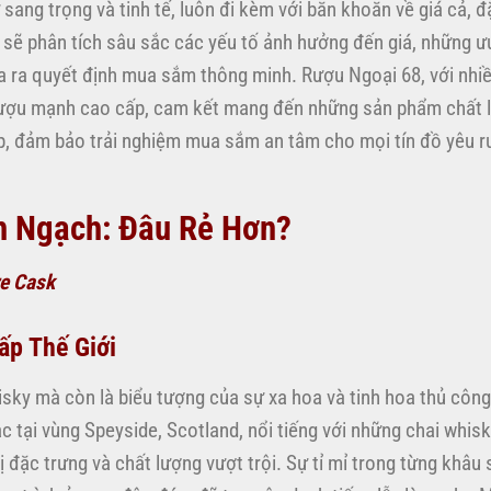
ang trọng và tinh tế, luôn đi kèm với băn khoăn về giá cả, đặ
y sẽ phân tích sâu sắc các yếu tố ảnh hưởng đến giá, những ư
a ra quyết định mua sắm thông minh. Rượu Ngoại 68, với nhi
 rượu mạnh cao cấp, cam kết mang đến những sản phẩm chất 
p, đảm bảo trải nghiệm mua sắm an tâm cho mọi tín đồ yêu r
h Ngạch: Đâu Rẻ Hơn?
re Cask
ấp Thế Giới
isky mà còn là biểu tượng của sự xa hoa và tinh hoa thủ côn
c tại vùng Speyside, Scotland, nổi tiếng với những chai whi
đặc trưng và chất lượng vượt trội. Sự tỉ mỉ trong từng khâu 