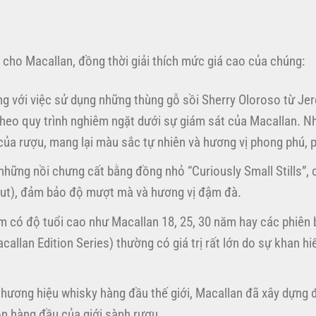
p cho Macallan, đồng thời giải thích mức giá cao của chúng:
ng với việc sử dụng những thùng gỗ sồi Sherry Oloroso từ Jer
theo quy trình nghiêm ngặt dưới sự giám sát của Macallan. 
ủa rượu, mang lại màu sắc tự nhiên và hương vị phong phú, 
hững nồi chưng cất bằng đồng nhỏ “Curiously Small Stills”,
t cut), đảm bảo độ mượt mà và hương vị đậm đà.
có độ tuổi cao như Macallan 18, 25, 30 năm hay các phiên b
callan Edition Series) thường có giá trị rất lớn do sự khan h
hương hiệu whisky hàng đầu thế giới, Macallan đã xây dựng
ọn hàng đầu của giới sành rượu.