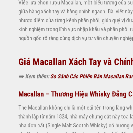
Việc lựa chọn rượu Macallan, một biểu tượng của sự s
giữa hàng xách tay và hàng chính ngạch. Bài viết nà
nhược điểm của từng kênh phân phối, giúp quý vị đư
kinh nghiệm trong lĩnh vực nhập khẩu và phân phối
nguồn gốc rõ ràng cùng dịch vụ tư vấn chuyên nghiệ
Giá Macallan Xách Tay và Chín
➡️ Xem thêm:
So Sánh Các Phiên Bản Macallan Ra
Macallan – Thương Hiệu Whisky Đẳng C
The Macallan không chỉ là một cái tên trong làng wh
thành lập từ năm 1824, nhà máy chưng cất này tọa lạ
nha đơn cất (Single Malt Scotch Whisky) có hương vị 