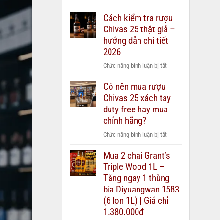
Rượu
Cách kiểm tra rượu
Chivas
Chivas 25 thật giả –
12,
18,
hướng dẫn chi tiết
21,
2026
25
ở
Chức năng bình luận bị tắt
–
Cách
nên
Có nên mua rượu
kiểm
chọn
Chivas 25 xách tay
tra
loại
rượu
duty free hay mua
nào
Chivas
chính hãng?
cho
25
từng
ở
Chức năng bình luận bị tắt
thật
ngân
Có
giả
sách
Mua 2 chai Grant’s
nên
–
quà
Triple Wood 1L –
mua
hướng
biếu?
rượu
Tặng ngay 1 thùng
dẫn
Chivas
bia Diyuangwan 1583
chi
25
(6 lon 1L) | Giá chỉ
tiết
xách
2026
1.380.000đ
tay