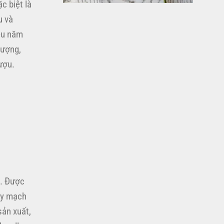
chỉ
c biệt là
1.380.000đ
u và
ều năm
lượng,
ượu.
g. Được
sky mạch
sản xuất,