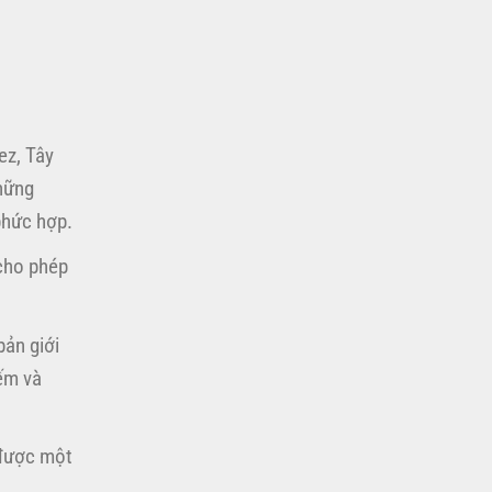
ez, Tây
Những
phức hợp.
 cho phép
ản giới
iếm và
 được một