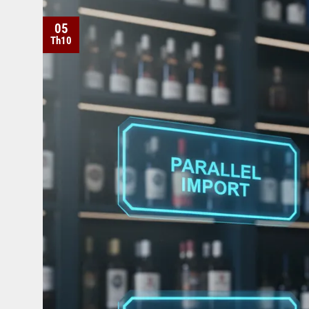
05
Th10