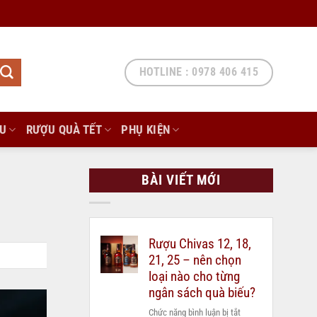
HOTLINE : 0978 406 415
ẨU
RƯỢU QUÀ TẾT
PHỤ KIỆN
BÀI VIẾT MỚI
Rượu Chivas 12, 18,
21, 25 – nên chọn
loại nào cho từng
ngân sách quà biếu?
ở
Chức năng bình luận bị tắt