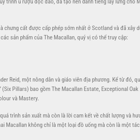
uy trình ủ rượu độc đáo, đã tạo nên danh tiếng lẫy lừng cho 
hà chưng cất được cấp phép sớm nhất ở Scotland và đã xây 
à các sản phẩm của The Macallan, quý vị có thể truy cập:
nder Reid, một nông dân và giáo viên địa phương. Kể từ đó, q
rụ” (Six Pillars) bao gồm The Macallan Estate, Exceptional Oak
Colour và Mastery.
uá trình sản xuất mà còn là lời cam kết về chất lượng và hư
i Macallan không chỉ là một loại đồ uống mà còn là một tá