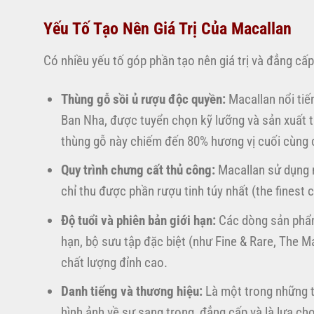
Yếu Tố Tạo Nên Giá Trị Của Macallan
Có nhiều yếu tố góp phần tạo nên giá trị và đẳng cấ
Thùng gỗ sồi ủ rượu độc quyền:
Macallan nổi tiế
Ban Nha, được tuyển chọn kỹ lưỡng và sản xuất 
thùng gỗ này chiếm đến 80% hương vị cuối cùng c
Quy trình chưng cất thủ công:
Macallan sử dụng n
chỉ thu được phần rượu tinh túy nhất (the fines
Độ tuổi và phiên bản giới hạn:
Các dòng sản phẩm 
hạn, bộ sưu tập đặc biệt (như Fine & Rare, The Ma
chất lượng đỉnh cao.
Danh tiếng và thương hiệu:
Là một trong những t
hình ảnh về sự sang trọng, đẳng cấp và là lựa ch