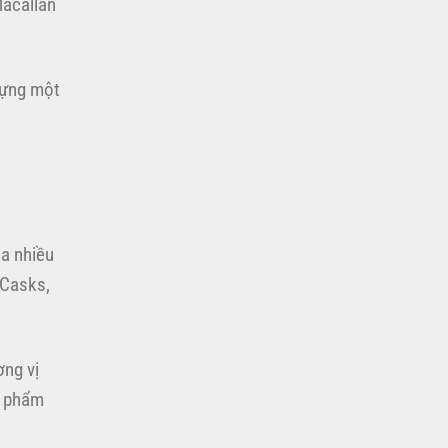
Macallan
dựng một
ua nhiều
 Casks,
ơng vị
c phẩm