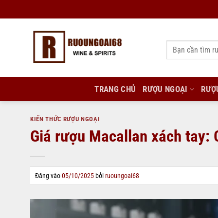
Bỏ
qua
nội
Tìm
dung
kiếm:
TRANG CHỦ
RƯỢU NGOẠI
RƯỢ
KIẾN THỨC RƯỢU NGOẠI
Giá rượu Macallan xách tay: 
Đăng vào
05/10/2025
bởi
ruoungoai68