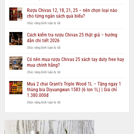
Các
dòng
Rượu Chivas 12, 18, 21, 25 – nên chọn loại nào
Vodka
cho từng ngân sách quà biếu?
Beluga
ở
Chức năng bình luận bị tắt
phổ
Rượu
biến
Chivas
Cách kiểm tra rượu Chivas 25 thật giả – hướng
hiện
12,
nay:
dẫn chi tiết 2026
18,
Nên
ở
Chức năng bình luận bị tắt
21,
chọn
Cách
25
loại
kiểm
Có nên mua rượu Chivas 25 xách tay duty free hay
–
nào?
tra
nên
mua chính hãng?
rượu
chọn
ở
Chức năng bình luận bị tắt
Chivas
loại
Có
25
nào
nên
Mua 2 chai Grant’s Triple Wood 1L – Tặng ngay 1
thật
cho
mua
giả
thùng bia Diyuangwan 1583 (6 lon 1L) | Giá chỉ
từng
rượu
–
ngân
1.380.000đ
Chivas
hướng
sách
ở
Chức năng bình luận bị tắt
25
dẫn
quà
Mua
xách
chi
biếu?
2
tay
tiết
chai
duty
2026
Grant’s
free
Triple
hay
Wood
mua