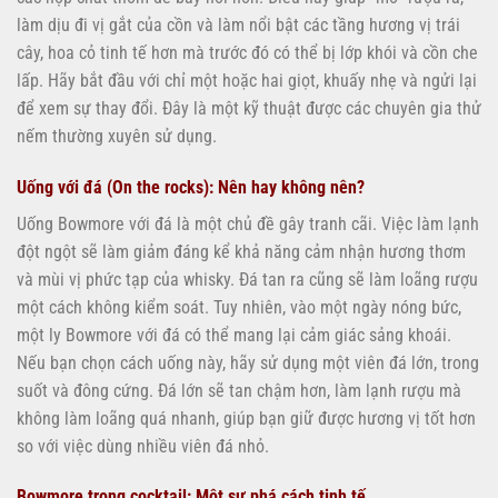
làm dịu đi vị gắt của cồn và làm nổi bật các tầng hương vị trái
cây, hoa cỏ tinh tế hơn mà trước đó có thể bị lớp khói và cồn che
lấp. Hãy bắt đầu với chỉ một hoặc hai giọt, khuấy nhẹ và ngửi lại
để xem sự thay đổi. Đây là một kỹ thuật được các chuyên gia thử
nếm thường xuyên sử dụng.
Uống với đá (On the rocks): Nên hay không nên?
Uống Bowmore với đá là một chủ đề gây tranh cãi. Việc làm lạnh
đột ngột sẽ làm giảm đáng kể khả năng cảm nhận hương thơm
và mùi vị phức tạp của whisky. Đá tan ra cũng sẽ làm loãng rượu
một cách không kiểm soát. Tuy nhiên, vào một ngày nóng bức,
một ly Bowmore với đá có thể mang lại cảm giác sảng khoái.
Nếu bạn chọn cách uống này, hãy sử dụng một viên đá lớn, trong
suốt và đông cứng. Đá lớn sẽ tan chậm hơn, làm lạnh rượu mà
không làm loãng quá nhanh, giúp bạn giữ được hương vị tốt hơn
so với việc dùng nhiều viên đá nhỏ.
Bowmore trong cocktail: Một sự phá cách tinh tế