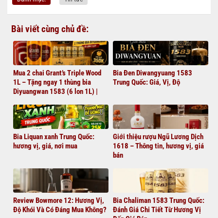
Bài viết cùng chủ đề:
Mua 2 chai Grant’s Triple Wood
Bia Đen Diwangyuang 1583
1L – Tặng ngay 1 thùng bia
Trung Quốc: Giá, Vị, Độ
Diyuangwan 1583 (6 lon 1L) |
Giá chỉ 1.380.000đ
Bia Liquan xanh Trung Quốc:
Giới thiệu rượu Ngũ Lương Dịch
hương vị, giá, nơi mua
1618 – Thông tin, hương vị, giá
bán
Review Bowmore 12: Hương Vị,
Bia Chaliman 1583 Trung Quốc:
Độ Khói Và Có Đáng Mua Không?
Đánh Giá Chi Tiết Từ Hương Vị