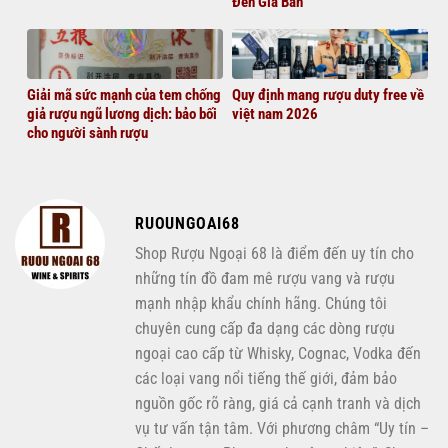
Đến Giá Bán
Giải mã sức mạnh của tem chống
Quy định mang rượu duty free về
giả rượu ngũ lương dịch: bảo bối
việt nam 2026
cho người sành rượu
RUOUNGOAI68
Shop Rượu Ngoại 68 là điểm đến uy tín cho
những tín đồ đam mê rượu vang và rượu
mạnh nhập khẩu chính hãng. Chúng tôi
chuyên cung cấp đa dạng các dòng rượu
ngoại cao cấp từ Whisky, Cognac, Vodka đến
các loại vang nổi tiếng thế giới, đảm bảo
nguồn gốc rõ ràng, giá cả cạnh tranh và dịch
vụ tư vấn tận tâm. Với phương châm “Uy tín –