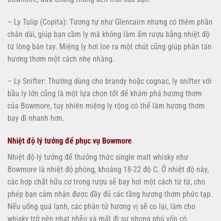
– Ly Tulip (Copita): Tương tự như Glencairn nhưng có thêm phần
chân dài, giúp bạn cầm ly mà không làm ấm rượu bằng nhiệt độ
từ lòng bàn tay. Miệng ly hơi loe ra một chút cũng giúp phân tán
hương thơm một cách nhẹ nhàng.
– Ly Snifter: Thường dùng cho brandy hoặc cognac, ly snifter với
bầu ly lớn cũng là một lựa chọn tốt để khám phá hương thơm
của Bowmore, tuy nhiên miệng ly rộng có thể làm hương thơm
bay đi nhanh hơn.
Nhiệt độ lý tưởng để phục vụ Bowmore
Nhiệt độ lý tưởng để thưởng thức single malt whisky như
Bowmore là nhiệt độ phòng, khoảng 18-22 độ C. Ở nhiệt độ này,
các hợp chất hữu cơ trong rượu sẽ bay hơi một cách từ từ, cho
phép bạn cảm nhận được đầy đủ các tầng hương thơm phức tạp.
Nếu uống quá lạnh, các phân tử hương vị sẽ co lại, làm cho
whisky trở nên nhạt nhẽo và mất đi sự phong phú vốn có.