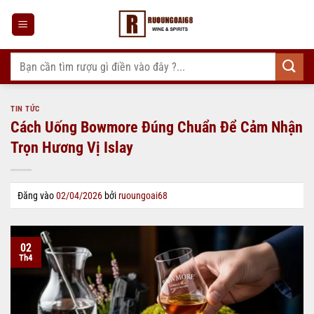
Bỏ
qua
nội
dung
Tìm
kiếm:
TIN TỨC
Cách Uống Bowmore Đúng Chuẩn Để Cảm Nhận
Trọn Hương Vị Islay
Đăng vào
02/04/2026
bởi
ruoungoai68
02
Th4