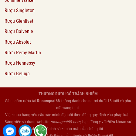
Johnnie Walker
Rượu Singleton
Rượu Glenlivet
Rượu Balvenie
Rượu Absolut
Rượu Remy Martin
Rượu Hennessy
Rượu Beluga
THƯỞNG RƯỢU CÓ TRÁCH NHIỆM
Sản phẩm rượu tại
Ruoungoai68
không dành cho người dưới 18 tuổi và phụ
nữ mang thai.
Việc mua hàng yêu cầu xác minh độ tuổi theo đúng quy định của pháp luật.
Bằng việc sử dụng website
ruoungoai68.com
, bạn đồng ý với
Điều khoản sử
dụng
và
Chính sách bảo mật
của chúng tôi.
Copyright 2025 © Bản quyền thuộc về
Rượu Ngoại 68