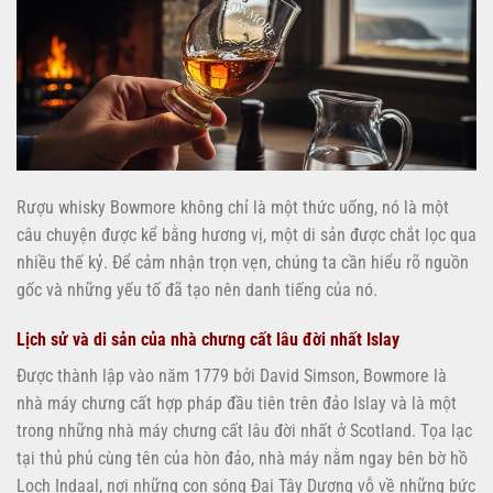
Rượu whisky Bowmore không chỉ là một thức uống, nó là một
câu chuyện được kể bằng hương vị, một di sản được chắt lọc qua
nhiều thế kỷ. Để cảm nhận trọn vẹn, chúng ta cần hiểu rõ nguồn
gốc và những yếu tố đã tạo nên danh tiếng của nó.
Lịch sử và di sản của nhà chưng cất lâu đời nhất Islay
Được thành lập vào năm 1779 bởi David Simson, Bowmore là
nhà máy chưng cất hợp pháp đầu tiên trên đảo Islay và là một
trong những nhà máy chưng cất lâu đời nhất ở Scotland. Tọa lạc
tại thủ phủ cùng tên của hòn đảo, nhà máy nằm ngay bên bờ hồ
Loch Indaal, nơi những con sóng Đại Tây Dương vỗ về những bức