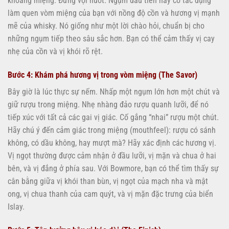
khoang miệng. Đừng vội nuốt. Ngụm đầu tiên này có tác dụng
làm quen vòm miệng của bạn với nồng độ cồn và hương vị mạnh
mẽ của whisky. Nó giống như một lời chào hỏi, chuẩn bị cho
những ngụm tiếp theo sâu sắc hơn. Bạn có thể cảm thấy vị cay
nhẹ của cồn và vị khói rõ rệt.
Bước 4: Khám phá hương vị trong vòm miệng (The Savor)
Bây giờ là lúc thực sự nếm. Nhấp một ngụm lớn hơn một chút và
giữ rượu trong miệng. Nhẹ nhàng đảo rượu quanh lưỡi, để nó
tiếp xúc với tất cả các gai vị giác. Cố gắng “nhai” rượu một chút.
Hãy chú ý đến cảm giác trong miệng (mouthfeel): rượu có sánh
không, có dầu không, hay mượt mà? Hãy xác định các hương vị.
Vị ngọt thường được cảm nhận ở đầu lưỡi, vị mặn và chua ở hai
bên, và vị đắng ở phía sau. Với Bowmore, bạn có thể tìm thấy sự
cân bằng giữa vị khói than bùn, vị ngọt của mạch nha và mật
ong, vị chua thanh của cam quýt, và vị mặn đặc trưng của biển
Islay.