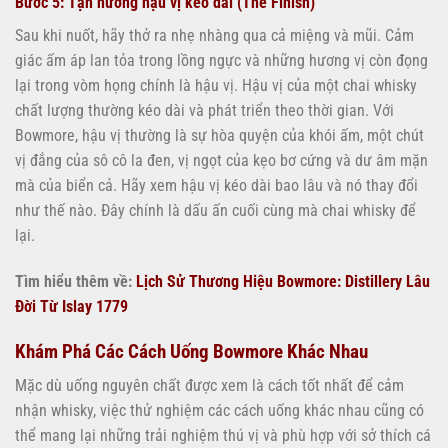
Bước 5: Tận hưởng hậu vị kéo dài (The Finish)
Sau khi nuốt, hãy thở ra nhẹ nhàng qua cả miệng và mũi. Cảm
giác ấm áp lan tỏa trong lồng ngực và những hương vị còn đọng
lại trong vòm họng chính là hậu vị. Hậu vị của một chai whisky
chất lượng thường kéo dài và phát triển theo thời gian. Với
Bowmore, hậu vị thường là sự hòa quyện của khói ấm, một chút
vị đắng của sô cô la đen, vị ngọt của kẹo bơ cứng và dư âm mặn
mà của biển cả. Hãy xem hậu vị kéo dài bao lâu và nó thay đổi
như thế nào. Đây chính là dấu ấn cuối cùng mà chai whisky để
lại.
Tìm hiểu thêm về:
Lịch Sử Thương Hiệu Bowmore: Distillery Lâu
Đời Từ Islay 1779
Khám Phá Các Cách Uống Bowmore Khác Nhau
Mặc dù uống nguyên chất được xem là cách tốt nhất để cảm
nhận whisky, việc thử nghiệm các cách uống khác nhau cũng có
thể mang lại những trải nghiệm thú vị và phù hợp với sở thích cá