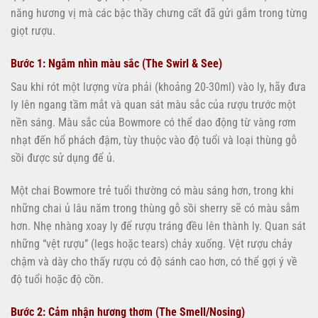
năng hương vị mà các bậc thầy chưng cất đã gửi gắm trong từng
giọt rượu.
Bước 1: Ngắm nhìn màu sắc (The Swirl & See)
Sau khi rót một lượng vừa phải (khoảng 20-30ml) vào ly, hãy đưa
ly lên ngang tầm mắt và quan sát màu sắc của rượu trước một
nền sáng. Màu sắc của Bowmore có thể dao động từ vàng rơm
nhạt đến hổ phách đậm, tùy thuộc vào độ tuổi và loại thùng gỗ
sồi được sử dụng để ủ.
Một chai Bowmore trẻ tuổi thường có màu sáng hơn, trong khi
những chai ủ lâu năm trong thùng gỗ sồi sherry sẽ có màu sẫm
hơn. Nhẹ nhàng xoay ly để rượu tráng đều lên thành ly. Quan sát
những “vệt rượu” (legs hoặc tears) chảy xuống. Vệt rượu chảy
chậm và dày cho thấy rượu có độ sánh cao hơn, có thể gợi ý về
độ tuổi hoặc độ cồn.
Bước 2: Cảm nhận hương thơm (The Smell/Nosing)