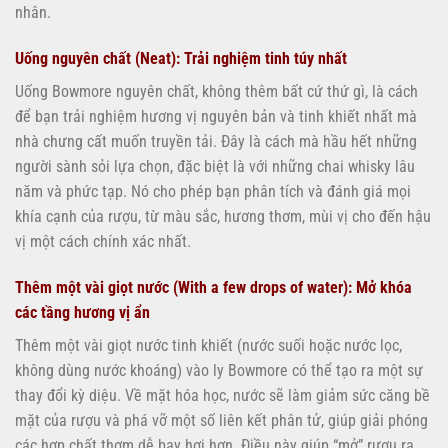
nhân.
Uống nguyên chất (Neat): Trải nghiệm tinh túy nhất
Uống Bowmore nguyên chất, không thêm bất cứ thứ gì, là cách
để bạn trải nghiệm hương vị nguyên bản và tinh khiết nhất mà
nhà chưng cất muốn truyền tải. Đây là cách mà hầu hết những
người sành sỏi lựa chọn, đặc biệt là với những chai whisky lâu
năm và phức tạp. Nó cho phép bạn phân tích và đánh giá mọi
khía cạnh của rượu, từ màu sắc, hương thơm, mùi vị cho đến hậu
vị một cách chính xác nhất.
Thêm một vài giọt nước (With a few drops of water): Mở khóa
các tầng hương vị ẩn
Thêm một vài giọt nước tinh khiết (nước suối hoặc nước lọc,
không dùng nước khoáng) vào ly Bowmore có thể tạo ra một sự
thay đổi kỳ diệu. Về mặt hóa học, nước sẽ làm giảm sức căng bề
mặt của rượu và phá vỡ một số liên kết phân tử, giúp giải phóng
các hợp chất thơm dễ bay hơi hơn. Điều này giúp “mở” rượu ra,