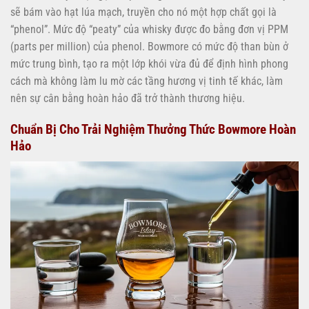
sẽ bám vào hạt lúa mạch, truyền cho nó một hợp chất gọi là
“phenol”. Mức độ “peaty” của whisky được đo bằng đơn vị PPM
(parts per million) của phenol. Bowmore có mức độ than bùn ở
mức trung bình, tạo ra một lớp khói vừa đủ để định hình phong
cách mà không làm lu mờ các tầng hương vị tinh tế khác, làm
nên sự cân bằng hoàn hảo đã trở thành thương hiệu.
Chuẩn Bị Cho Trải Nghiệm Thưởng Thức Bowmore Hoàn
Hảo