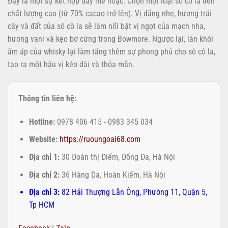
Đây là một sự kết hợp đầy mê hoặc. Chọn một loại sô cô la đen
chất lượng cao (từ 70% cacao trở lên). Vị đắng nhẹ, hương trái
cây và đất của sô cô la sẽ làm nổi bật vị ngọt của mạch nha,
hương vani và kẹo bơ cứng trong Bowmore. Ngược lại, làn khói
ấm áp của whisky lại làm tăng thêm sự phong phú cho sô cô la,
tạo ra một hậu vị kéo dài và thỏa mãn.
Thông tin liên hệ:
Hotline:
0978 406 415 - 0983 345 034
Website:
https://ruoungoai68.com
Địa chỉ 1:
30 Đoàn thị Điểm, Đống Đa, Hà Nội
Địa chỉ 2:
36 Hàng Da, Hoàn Kiếm, Hà Nội
Địa chỉ 3:
82 Hải Thượng Lãn Ông, Phường 11, Quận 5,
Tp HCM