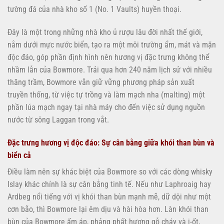
tường đá của nhà kho số 1 (No. 1 Vaults) huyền thoại.
Đây là một trong những nhà kho ủ rượu lâu đời nhất thế giới,
nằm dưới mực nước biển, tạo ra một môi trường ẩm, mát và mặn
độc đáo, góp phần định hình nên hương vị đặc trưng không thể
nhầm lẫn của Bowmore. Trải qua hơn 240 năm lịch sử với nhiều
thăng trầm, Bowmore vẫn giữ vững phương pháp sản xuất
truyền thống, từ việc tự trồng và làm mạch nha (malting) một
phần lúa mạch ngay tại nhà máy cho đến việc sử dụng nguồn
nước từ sông Laggan trong vắt.
Đặc trưng hương vị độc đáo: Sự cân bằng giữa khói than bùn và
biển cả
Điều làm nên sự khác biệt của Bowmore so với các dòng whisky
Islay khác chính là sự cân bằng tinh tế. Nếu như Laphroaig hay
Ardbeg nổi tiếng với vị khói than bùn mạnh mẽ, dữ dội như một
cơn bão, thì Bowmore lại êm dịu và hài hòa hơn. Làn khói than
bùn của Bowmore ấm áp, phảng phất hương gỗ cháy và i-ốt,