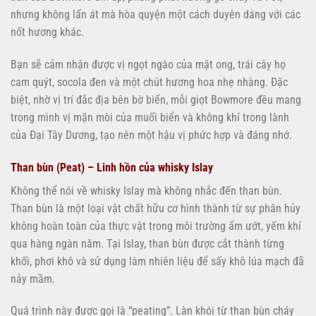
nhưng không lấn át mà hòa quyện một cách duyên dáng với các
nốt hương khác.
Bạn sẽ cảm nhận được vị ngọt ngào của mật ong, trái cây họ
cam quýt, socola đen và một chút hương hoa nhẹ nhàng. Đặc
biệt, nhờ vị trí đắc địa bên bờ biển, mỗi giọt Bowmore đều mang
trong mình vị mặn mòi của muối biển và không khí trong lành
của Đại Tây Dương, tạo nên một hậu vị phức hợp và đáng nhớ.
Than bùn (Peat) – Linh hồn của whisky Islay
Không thể nói về whisky Islay mà không nhắc đến than bùn.
Than bùn là một loại vật chất hữu cơ hình thành từ sự phân hủy
không hoàn toàn của thực vật trong môi trường ẩm ướt, yếm khí
qua hàng ngàn năm. Tại Islay, than bùn được cắt thành từng
khối, phơi khô và sử dụng làm nhiên liệu để sấy khô lúa mạch đã
nảy mầm.
Quá trình này được gọi là “peating”. Làn khói từ than bùn cháy