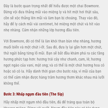
Đây là bước quan trọng nhất để hiểu được một chai Bowmore.
Đừng vội đưa thẳng mũi vào miệng ly và hít một hơi thật sâu,
cồn sẽ xộc thẳng lên mũi và làm bạn bị choáng. Thay vào đó,
hãy để ly cách mũi vài centimet, hé miệng một chút và hít vào
nhẹ nhàng. Cảm nhận những lớp hương đầu tiên.
Với Bowmore, đó có thể là làn khói than bùn nhẹ nhàng, hương
muối biển và một chút i-ốt. Sau đó, đưa ly lại gần hơn một chút,
thử ngửi bằng từng lỗ mũi. Bạn sẽ bắt đầu khám phá ra các tầng
hương phức tạp hơn: hương trái cây như chanh, cam, lê; hương
ngọt ngào của vani, mật ong; và có thể là một chút hương hoa cỏ
hoặc sô cô la. Hãy dành thời gian cho bước này, vì mũi của bạn
có thể cảm nhận được hàng trăm hương thơm khác nhau mà lưỡi
không thể.
Bước 3: Nhấp ngụm đầu tiên (The Sip)
Hãy nhấp một ngụm nhỏ đầu tiên, đủ để tráng qua toàn bộ