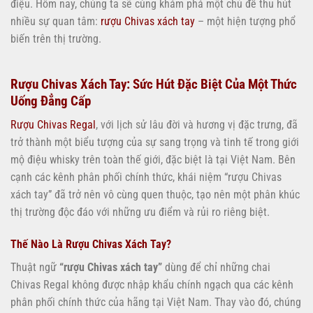
điệu. Hôm nay, chúng ta sẽ cùng khám phá một chủ đề thu hút
nhiều sự quan tâm:
rượu Chivas xách tay
– một hiện tượng phổ
biến trên thị trường.
Rượu Chivas Xách Tay: Sức Hút Đặc Biệt Của Một Thức
Uống Đẳng Cấp
Rượu Chivas Regal
, với lịch sử lâu đời và hương vị đặc trưng, đã
trở thành một biểu tượng của sự sang trọng và tinh tế trong giới
mộ điệu whisky trên toàn thế giới, đặc biệt là tại Việt Nam. Bên
cạnh các kênh phân phối chính thức, khái niệm “rượu Chivas
xách tay” đã trở nên vô cùng quen thuộc, tạo nên một phân khúc
thị trường độc đáo với những ưu điểm và rủi ro riêng biệt.
Thế Nào Là Rượu Chivas Xách Tay?
Thuật ngữ
“rượu Chivas xách tay”
dùng để chỉ những chai
Chivas Regal không được nhập khẩu chính ngạch qua các kênh
phân phối chính thức của hãng tại Việt Nam. Thay vào đó, chúng