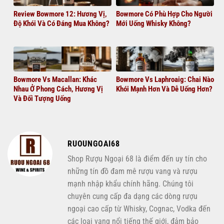
Review Bowmore 12: Hương Vị,
Bowmore Có Phù Hợp Cho Người
Độ Khói Và Có Đáng Mua Không?
Mới Uống Whisky Không?
Bowmore Vs Macallan: Khác
Bowmore Vs Laphroaig: Chai Nào
Nhau Ở Phong Cách, Hương Vị
Khói Mạnh Hơn Và Dễ Uống Hơn?
Và Đối Tượng Uống
RUOUNGOAI68
Shop Rượu Ngoại 68 là điểm đến uy tín cho
những tín đồ đam mê rượu vang và rượu
mạnh nhập khẩu chính hãng. Chúng tôi
chuyên cung cấp đa dạng các dòng rượu
ngoại cao cấp từ Whisky, Cognac, Vodka đến
các loại vang nổi tiếng thế giới, đảm bảo