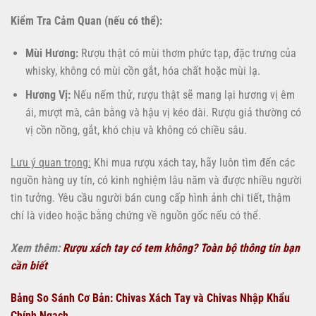
Kiểm Tra Cảm Quan (nếu có thể):
Mùi Hương:
Rượu thật có mùi thơm phức tạp, đặc trưng của
whisky, không có mùi cồn gắt, hóa chất hoặc mùi lạ.
Hương Vị:
Nếu nếm thử, rượu thật sẽ mang lại hương vị êm
ái, mượt mà, cân bằng và hậu vị kéo dài. Rượu giả thường có
vị cồn nồng, gắt, khó chịu và không có chiều sâu.
Lưu ý quan trọng:
Khi mua rượu xách tay, hãy luôn tìm đến các
nguồn hàng uy tín, có kinh nghiệm lâu năm và được nhiều người
tin tưởng. Yêu cầu người bán cung cấp hình ảnh chi tiết, thậm
chí là video hoặc bằng chứng về nguồn gốc nếu có thể.
Xem thêm:
Rượu xách tay có tem không? Toàn bộ thông tin bạn
cần biết
Bảng So Sánh Cơ Bản: Chivas Xách Tay và Chivas Nhập Khẩu
Chính Ngạch