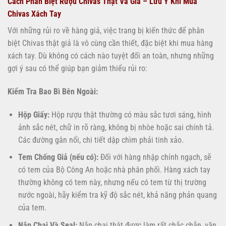
Cách Phân Biệt Rượu Chivas Thật Và Giả – Lưu Ý Khi Mua
Chivas Xách Tay
Với những rủi ro về hàng giả, việc trang bị kiến thức để phân
biệt Chivas thật giả là vô cùng cần thiết, đặc biệt khi mua hàng
xách tay. Dù không có cách nào tuyệt đối an toàn, nhưng những
gợi ý sau có thể giúp bạn giảm thiểu rủi ro:
Kiểm Tra Bao Bì Bên Ngoài:
Hộp Giấy:
Hộp rượu thật thường có màu sắc tươi sáng, hình
ảnh sắc nét, chữ in rõ ràng, không bị nhòe hoặc sai chính tả.
Các đường gân nổi, chi tiết dập chìm phải tinh xảo.
Tem Chống Giả (nếu có):
Đối với hàng nhập chính ngạch, sẽ
có tem của Bộ Công An hoặc nhà phân phối. Hàng xách tay
thường không có tem này, nhưng nếu có tem từ thị trường
nước ngoài, hãy kiểm tra kỹ độ sắc nét, khả năng phản quang
của tem.
Nắp Chai Và Seal:
Nắp chai thật được làm rất chắc chắn, vặn