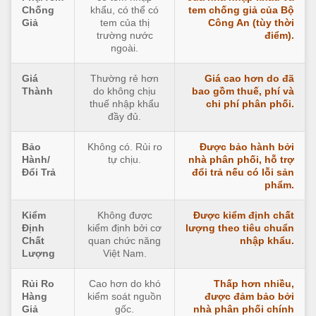
Chống
khẩu, có thể có
tem chống giả của Bộ
Giả
tem của thị
Công An (tùy thời
trường nước
điểm).
ngoài.
Giá
Thường rẻ hơn
Giá cao hơn do đã
Thành
do không chịu
bao gồm thuế, phí và
thuế nhập khẩu
chi phí phân phối.
đầy đủ.
Bảo
Không có. Rủi ro
Được bảo hành bởi
Hành/
tự chịu.
nhà phân phối, hỗ trợ
Đổi Trả
đổi trả nếu có lỗi sản
phẩm.
Kiểm
Không được
Được kiểm định chất
Định
kiểm định bởi cơ
lượng theo tiêu chuẩn
Chất
quan chức năng
nhập khẩu.
Lượng
Việt Nam.
Rủi Ro
Cao hơn do khó
Thấp hơn nhiều,
Hàng
kiểm soát nguồn
được đảm bảo bởi
Giả
gốc.
nhà phân phối chính