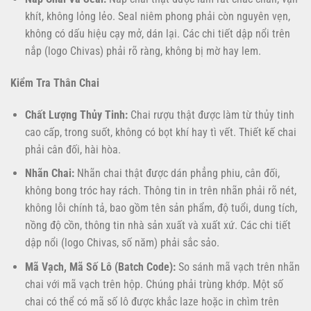
khít, không lỏng lẻo. Seal niêm phong phải còn nguyên vẹn,
không có dấu hiệu cạy mở, dán lại. Các chi tiết dập nổi trên
nắp (logo Chivas) phải rõ ràng, không bị mờ hay lem.
Kiểm Tra Thân Chai
Chất Lượng Thủy Tinh:
Chai rượu thật được làm từ thủy tinh
cao cấp, trong suốt, không có bọt khí hay tì vết. Thiết kế chai
phải cân đối, hài hòa.
Nhãn Chai:
Nhãn chai thật được dán phẳng phiu, cân đối,
không bong tróc hay rách. Thông tin in trên nhãn phải rõ nét,
không lỗi chính tả, bao gồm tên sản phẩm, độ tuổi, dung tích,
nồng độ cồn, thông tin nhà sản xuất và xuất xứ. Các chi tiết
dập nổi (logo Chivas, số năm) phải sắc sảo.
Mã Vạch, Mã Số Lô (Batch Code):
So sánh mã vạch trên nhãn
chai với mã vạch trên hộp. Chúng phải trùng khớp. Một số
chai có thể có mã số lô được khắc laze hoặc in chìm trên