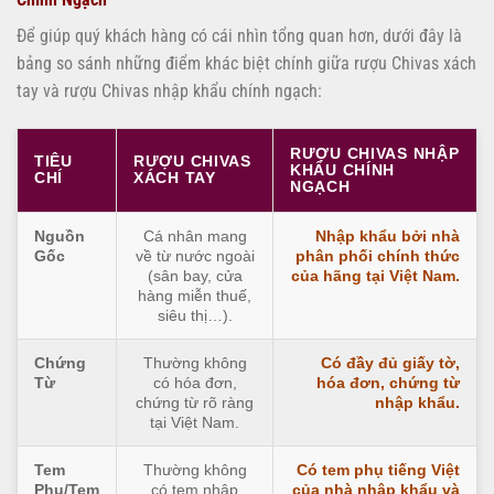
Để giúp quý khách hàng có cái nhìn tổng quan hơn, dưới đây là
bảng so sánh những điểm khác biệt chính giữa rượu Chivas xách
tay và rượu Chivas nhập khẩu chính ngạch:
RƯỢU CHIVAS NHẬP
TIÊU
RƯỢU CHIVAS
KHẨU CHÍNH
CHÍ
XÁCH TAY
NGẠCH
Nguồn
Cá nhân mang
Nhập khẩu bởi nhà
Gốc
về từ nước ngoài
phân phối chính thức
(sân bay, cửa
của hãng tại Việt Nam.
hàng miễn thuế,
siêu thị…).
Chứng
Thường không
Có đầy đủ giấy tờ,
Từ
có hóa đơn,
hóa đơn, chứng từ
chứng từ rõ ràng
nhập khẩu.
tại Việt Nam.
Tem
Thường không
Có tem phụ tiếng Việt
Phụ/Tem
có tem nhập
của nhà nhập khẩu và