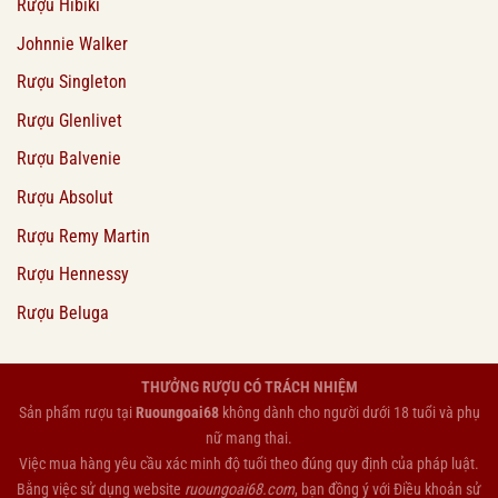
Rượu Hibiki
Johnnie Walker
Rượu Singleton
Rượu Glenlivet
Rượu Balvenie
Rượu Absolut
Rượu Remy Martin
Rượu Hennessy
Rượu Beluga
THƯỞNG RƯỢU CÓ TRÁCH NHIỆM
Sản phẩm rượu tại
Ruoungoai68
không dành cho người dưới 18 tuổi và phụ
nữ mang thai.
Việc mua hàng yêu cầu xác minh độ tuổi theo đúng quy định của pháp luật.
Bằng việc sử dụng website
ruoungoai68.com
, bạn đồng ý với
Điều khoản sử