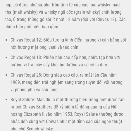
hợp, có được nhờ sự pha trộn tinh tế của các loại whisky mạch
nha (malt whisky) và whisky ngũ cốc (grain whisky) chất lượng
cao, ủ trong thùng gỗ sồi ít nhất 12 năm (đối với Chivas 12). Các
phiên bản phổ biến bao gồm:
Chivas Regal 12: Biểu tượng kinh điển, hương vị cân bằng với
nốt hương mật ong, vani và táo chín.
Chivas Regal 18: Phiên bản cao cấp hơn, phức tạp hơn với
hương vị trái cây sấy khô, bơ đường và sô cô la đen.
Chivas Regal 25: Dòng siêu cao cấp, ra mắt lần đầu năm
1909, mang đến trải nghiệm sang trọng tuyệt đối với hương
vị phong phú và sâu lắng.
Royal Salute: Mặc dù là một thương hiệu riêng biệt được tạo
ra bởi Chivas Brothers để kỷ niệm lễ đăng quang của Nữ
hoàng Elizabeth II vào năm 1953, Royal Salute thường được
nhắc đến cùng với Chivas như một đỉnh cao của nghệ thuật
pha chế Scotch whisky.