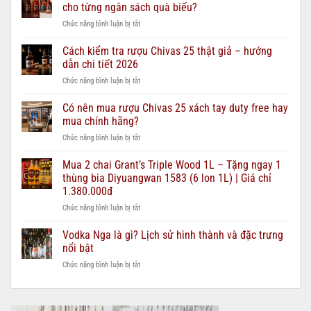
cho từng ngân sách quà biếu?
ở
Chức năng bình luận bị tắt
Rượu
Chivas
Cách kiểm tra rượu Chivas 25 thật giả – hướng
12,
dẫn chi tiết 2026
18,
ở
Chức năng bình luận bị tắt
21,
Cách
25
kiểm
Có nên mua rượu Chivas 25 xách tay duty free hay
–
tra
nên
mua chính hãng?
rượu
chọn
ở
Chức năng bình luận bị tắt
Chivas
loại
Có
25
nào
nên
Mua 2 chai Grant’s Triple Wood 1L – Tặng ngay 1
thật
cho
mua
giả
thùng bia Diyuangwan 1583 (6 lon 1L) | Giá chỉ
từng
rượu
–
ngân
1.380.000đ
Chivas
hướng
sách
ở
Chức năng bình luận bị tắt
25
dẫn
quà
Mua
xách
chi
biếu?
2
tay
Vodka Nga là gì? Lịch sử hình thành và đặc trưng
tiết
chai
duty
2026
nổi bật
Grant’s
free
ở
Chức năng bình luận bị tắt
Triple
hay
Vodka
Wood
mua
Nga
1L
chính
là
–
hãng?