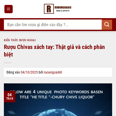
Bỏ
qua
nội
dung
Tìm
kiếm:
KIẾN THỨC RƯỢU NGOẠI
Rượu Chivas xách tay: Thật giả và cách phân
biệt
Đăng vào
04/10/2025
bởi
ruoungoai68
04
Th10