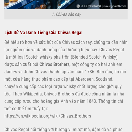
1. Chivas sân bay
Lịch Sử Và Danh Tiếng Của Chivas Regal
Để hiểu rõ hơn về sức hút của Chivas xách tay, chúng ta cần nhìn
lại nguồn gốc và danh tiếng của thương hiệu này. Chivas Regal
là một loại Scotch whisky pha trộn (Blended Scotch Whisky)
được sản xuất bởi
Chivas Brothers
, một công ty do hai anh em
James và John Chivas thành lập vào năm 1786. Ban đầu, họ mở
một cửa hàng thực phẩm cao cấp tại Aberdeen, Scotland,
chuyên cung cấp các loại rượu whisky chất lượng cho giới quý
tộc. Theo Wikipedia, Chivas Brothers đã được công nhận là nhà
cung cấp rượu cho hoàng gia Anh vào năm 1843. Thông tin chi
tiết có thể tìm thấy tại:
https://en.wikipedia.org/wiki/Chivas_Brothers
Chivas Regal nổi tiếng với hương vị mượt mà, đậm đà và phức