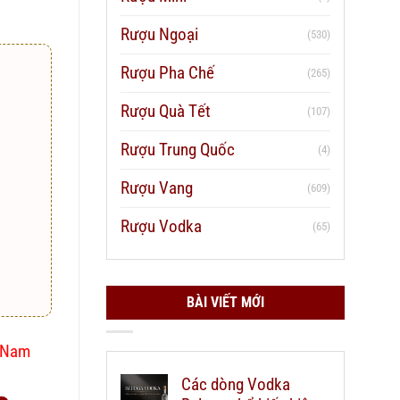
Rượu Ngoại
(530)
Rượu Pha Chế
(265)
Rượu Quà Tết
(107)
Rượu Trung Quốc
(4)
Rượu Vang
(609)
Rượu Vodka
(65)
BÀI VIẾT MỚI
t Nam
Các dòng Vodka