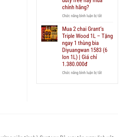
duty free hay mua
nào
Chivas
chính hãng?
cho
25
từng
ở
Chức năng bình luận bị tắt
thật
ngân
Có
giả
sách
Mua 2 chai Grant’s
nên
–
quà
Triple Wood 1L – Tặng
mua
hướng
biếu?
rượu
ngay 1 thùng bia
dẫn
Chivas
Diyuangwan 1583 (6
chi
25
lon 1L) | Giá chỉ
tiết
xách
2026
1.380.000đ
tay
ở
Chức năng bình luận bị tắt
duty
Mua
free
2
hay
chai
mua
Grant’s
chính
Triple
hãng?
Wood
1L
–
Tặng
ngay