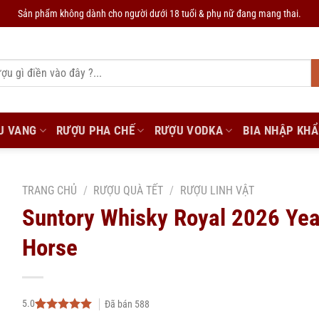
Sản phẩm không dành cho người dưới 18 tuổi & phụ nữ đang mang thai.
U VANG
RƯỢU PHA CHẾ
RƯỢU VODKA
BIA NHẬP KH
TRANG CHỦ
/
RƯỢU QUÀ TẾT
/
RƯỢU LINH VẬT
Suntory Whisky Royal 2026 Yea
Horse
5.0
Đã bán
588