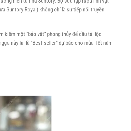
ường niên từ nhà Suntory: Bộ sưu tập rượu linh vật
1
a Suntory Royal) không chỉ là sự tiếp nối truyền
thùng
bia
Diyuangwan
1583
m kiếm một “bảo vật” phong thủy để cầu tài lộc
(6
ngựa này lại là “Best-seller” dự báo cho mùa Tết năm
lon
1L)
|
Giá
chỉ
1.380.000đ