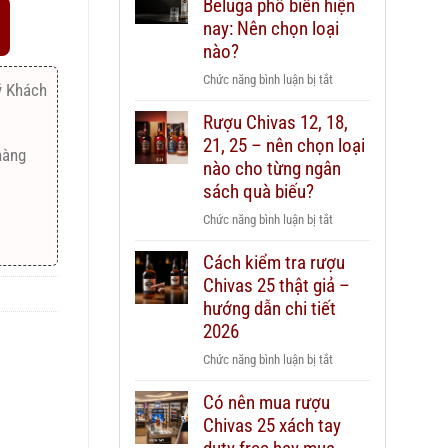
Beluga phổ biến hiện
nay: Nên chọn loại
nào?
ở
Chức năng bình luận bị tắt
ý Khách
Các
Rượu Chivas 12, 18,
dòng
21, 25 – nên chọn loại
Vodka
hàng
Beluga
nào cho từng ngân
phổ
sách quà biếu?
biến
ở
Chức năng bình luận bị tắt
hiện
Rượu
nay:
Cách kiểm tra rượu
Chivas
Nên
Chivas 25 thật giả –
12,
chọn
18,
hướng dẫn chi tiết
loại
21,
2026
nào?
25
ở
Chức năng bình luận bị tắt
–
Cách
nên
Có nên mua rượu
kiểm
chọn
Chivas 25 xách tay
tra
loại
rượu