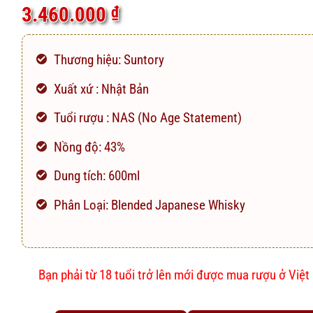
5.0
7
trên 5
3.460.000
₫
dựa trên
đánh giá
Thương hiệu: Suntory
Xuất xứ : Nhật Bản
Tuổi rượu : NAS (No Age Statement)
Nồng độ: 43%
Dung tích: 600ml
Phân Loại: Blended Japanese Whisky
Bạn phải từ 18 tuổi trở lên mới được mua rượu ở Việ