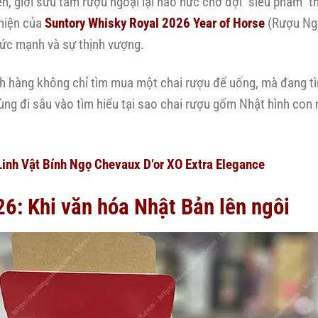
, giới sưu tầm rượu ngoại lại háo hức chờ đợi “siêu phẩm” th
hiện của
Suntory Whisky Royal 2026 Year of Horse
(Rượu Ngự
sức mạnh và sự thịnh vượng.
ch hàng không chỉ tìm mua một chai rượu để uống, mà đang tì
ng đi sâu vào tìm hiểu tại sao chai rượu gốm Nhật hình con 
inh Vật Bính Ngọ Chevaux D’or XO Extra Elegance
6: Khi văn hóa Nhật Bản lên ngôi