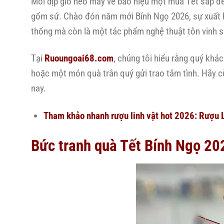
Mỗi dịp gió heo may về báo hiệu một mùa Tết sắp đến
gốm sứ. Chào đón năm mới Bính Ngọ 2026, sự xuất 
thống mà còn là một tác phẩm nghệ thuật tôn vinh 
Tại
Ruoungoai68.com
, chúng tôi hiểu rằng quý khá
hoặc một món quà trân quý gửi trao tâm tình. Hãy cù
nay.
Tham khảo nhanh rượu linh vật hot 2026:
Rượu L
Bức tranh quà Tết Bính Ngọ 202