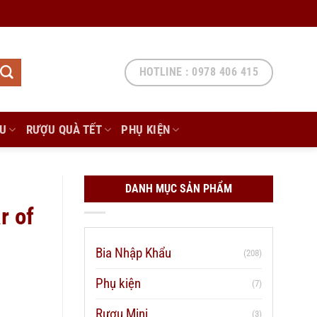
HOTLINE : 0978 406 415
ẨU
RƯỢU QUÀ TẾT
PHỤ KIỆN
DANH MỤC SẢN PHẨM
r of
Bia Nhập Khẩu
(208)
Phụ kiện
(7)
Rượu Mini
(3)