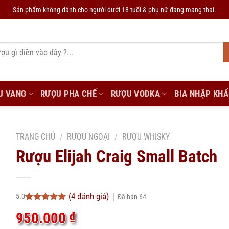
Sản phẩm không dành cho người dưới 18 tuổi & phụ nữ đang mang thai.
U VANG
RƯỢU PHA CHẾ
RƯỢU VODKA
BIA NHẬP KH
TRANG CHỦ
/
RƯỢU NGOẠI
/
RƯỢU WHISKY
Rượu Elijah Craig Small Batch
(
4
đánh giá)
5.0
Đã bán
64
5.0
4
trên 5
950.000
₫
dựa trên
đánh giá