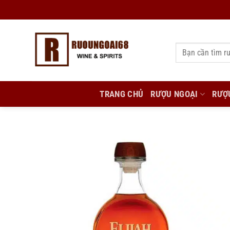
Bỏ
qua
nội
Tìm
dung
kiếm:
TRANG CHỦ
RƯỢU NGOẠI
RƯỢ