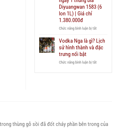
ngay 1 thùng bia
dẫn
Chivas
Diyuangwan 1583 (6
chi
25
lon 1L) | Giá chỉ
tiết
xách
2026
1.380.000đ
tay
ở
Chức năng bình luận bị tắt
duty
Mua
free
Vodka Nga là gì? Lịch
2
hay
sử hình thành và đặc
chai
mua
Grant’s
trưng nổi bật
chính
Triple
hãng?
ở
Chức năng bình luận bị tắt
Wood
Vodka
1L
Nga
–
là
Tặng
gì?
ngay
Lịch
1
sử
thùng
hình
bia
thành
Diyuangwan
và
1583
 trong thùng gỗ sồi đã đốt cháy phần bên trong của
đặc
(6
trưng