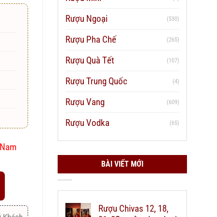
Rượu Ngoại
(530)
Rượu Pha Chế
(265)
Rượu Quà Tết
(107)
Rượu Trung Quốc
(4)
Rượu Vang
(609)
Rượu Vodka
(65)
t Nam
BÀI VIẾT MỚI
Rượu Chivas 12, 18,