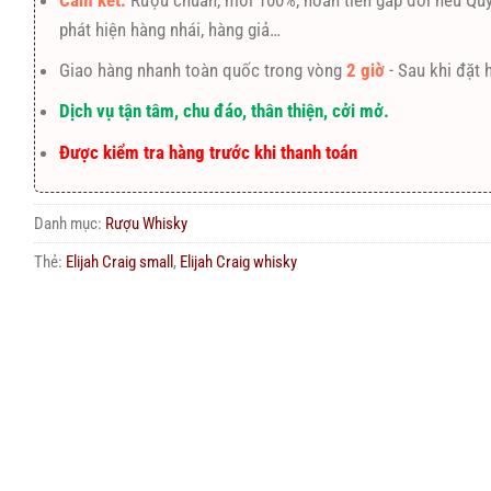
Cam kết:
Rượu chuẩn, mới 100%, hoàn tiền gấp đôi nếu Qu
phát hiện hàng nhái, hàng giả…
Giao hàng nhanh toàn quốc trong vòng
2 giờ
- Sau khi đặt 
Dịch vụ tận tâm, chu đáo, thân thiện, cởi mở.
Được kiểm tra hàng trước khi thanh toán
Danh mục:
Rượu Whisky
Thẻ:
Elijah Craig small
,
Elijah Craig whisky