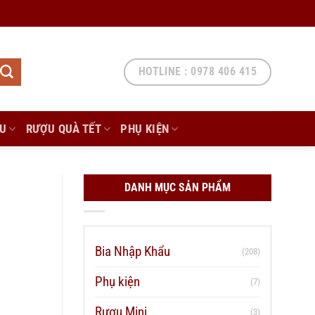
HOTLINE : 0978 406 415
ẨU
RƯỢU QUÀ TẾT
PHỤ KIỆN
DANH MỤC SẢN PHẨM
Bia Nhập Khẩu
(208)
Phụ kiện
(7)
Rượu Mini
(3)