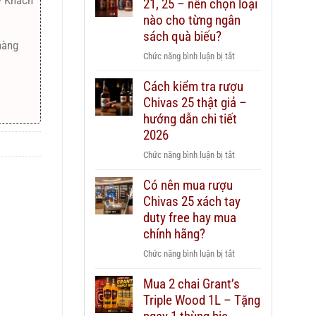
ý Khách
21, 25 – nên chọn loại
nào cho từng ngân
sách quà biếu?
hàng
ở
Chức năng bình luận bị tắt
Rượu
Cách kiểm tra rượu
Chivas
Chivas 25 thật giả –
12,
18,
hướng dẫn chi tiết
21,
2026
25
ở
Chức năng bình luận bị tắt
–
Cách
nên
Có nên mua rượu
kiểm
chọn
Chivas 25 xách tay
tra
loại
rượu
duty free hay mua
nào
Chivas
chính hãng?
cho
25
từng
ở
Chức năng bình luận bị tắt
thật
ngân
Có
giả
sách
Mua 2 chai Grant’s
nên
–
quà
Triple Wood 1L – Tặng
mua
hướng
biếu?
rượu