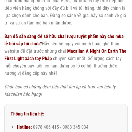
chai rượu mang “hơi thở” của Paris, được xách tay trực tiếp bởi
tiếp viên hàng không với đầy đủ bill và túi hãng, thì đây chính là
lựa chọn dành cho bạn. Đừng so sánh về giá, hãy so sánh về giá
trị và sự an tâm mà bạn nhận được.
Bạn đã sẵn sàng để sở hữu chai rượu tuyệt phẩm này cho mùa
lễ hội sắp tới chưa?
Hãy liên hệ ngay với mình hoặc ghé thăm
website để đặt trước những chai
Macallan A Night On Earth The
First Light xách tay Pháp
chuyến sớm nhất. Số lượng xách tay
mỗi chuyến bay luôn có hạn, đừng bỏ lỡ cơ hội thưởng thức
hương vị đẳng cấp này nhé!
Chúc bạn có những đêm tiệc thật ấm áp và trọn vẹn bên ly
Macallan hảo hạng!
Thông tin liên hệ:
Hotline:
0978 406 415 - 0983 345 034