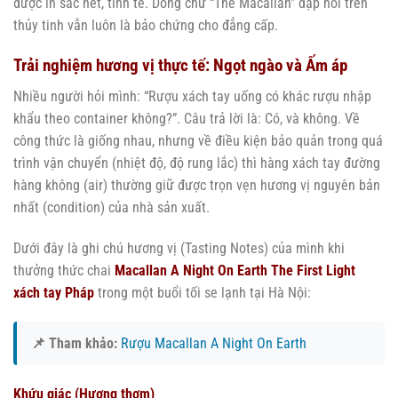
được in sắc nét, tinh tế. Dòng chữ “The Macallan” dập nổi trên
thủy tinh vẫn luôn là bảo chứng cho đẳng cấp.
Trải nghiệm hương vị thực tế: Ngọt ngào và Ấm áp
Nhiều người hỏi mình: “Rượu xách tay uống có khác rượu nhập
khẩu theo container không?”. Câu trả lời là: Có, và không. Về
công thức là giống nhau, nhưng về điều kiện bảo quản trong quá
trình vận chuyển (nhiệt độ, độ rung lắc) thì hàng xách tay đường
hàng không (air) thường giữ được trọn vẹn hương vị nguyên bản
nhất (condition) của nhà sản xuất.
Dưới đây là ghi chú hương vị (Tasting Notes) của mình khi
thưởng thức chai
Macallan A Night On Earth The First Light
xách tay Pháp
trong một buổi tối se lạnh tại Hà Nội:
📌 Tham khảo:
Rượu Macallan A Night On Earth
Khứu giác (Hương thơm)