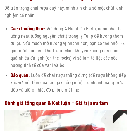
Để trân trọng chai rượu quý này, mình xin chia sẻ một chút kinh
nghiệm cá nhân:
Cách thưởng thức:
Với dòng A Night On Earth, ngon nhất là
uống neat (uống nguyên chất) trong ly Tulip để hương thơm
tụ lại. Nếu muốn mở hương vị nhanh hơn, bạn có thể nhỏ 1-2
giọt nước lọc tinh khiết vào. Mình khuyên không nên dùng
quá nhiều đá lạnh (on the rocks) vì sẽ làm tê liệt các nốt
hương tinh tế của vani và bơ.
Bảo quản:
Luôn để chai rượu thẳng đứng (để rượu không tiếp
xúc với nút bần quá lâu gây hỏng mùi). Tránh ánh nắng trực
tiếp và giữ ở nhiệt độ phòng mát mẻ.
Đánh giá tổng quan & Kết luận – Giá trị sưu tầm