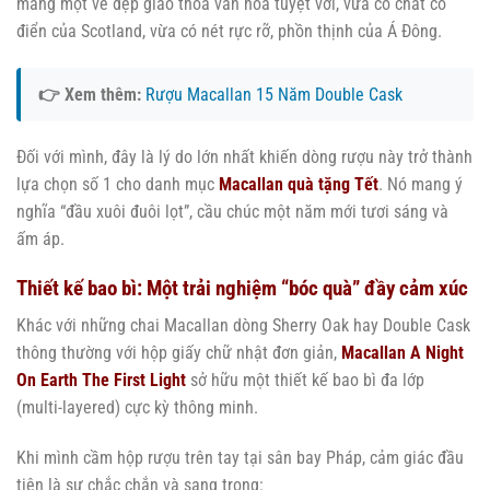
mang một vẻ đẹp giao thoa văn hóa tuyệt vời, vừa có chất cổ
điển của Scotland, vừa có nét rực rỡ, phồn thịnh của Á Đông.
👉 Xem thêm:
Rượu Macallan 15 Năm Double Cask
Đối với mình, đây là lý do lớn nhất khiến dòng rượu này trở thành
lựa chọn số 1 cho danh mục
Macallan quà tặng Tết
. Nó mang ý
nghĩa “đầu xuôi đuôi lọt”, cầu chúc một năm mới tươi sáng và
ấm áp.
Thiết kế bao bì: Một trải nghiệm “bóc quà” đầy cảm xúc
Khác với những chai Macallan dòng Sherry Oak hay Double Cask
thông thường với hộp giấy chữ nhật đơn giản,
Macallan A Night
On Earth The First Light
sở hữu một thiết kế bao bì đa lớp
(multi-layered) cực kỳ thông minh.
Khi mình cầm hộp rượu trên tay tại sân bay Pháp, cảm giác đầu
tiên là sự chắc chắn và sang trọng: