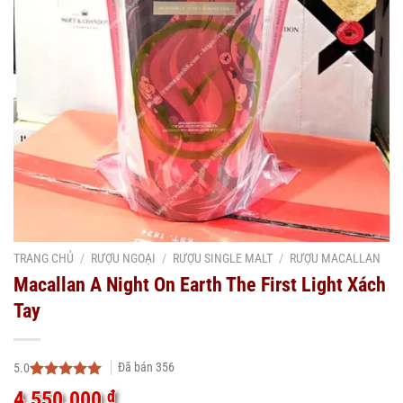
TRANG CHỦ
/
RƯỢU NGOẠI
/
RƯỢU SINGLE MALT
/
RƯỢU MACALLAN
Macallan A Night On Earth The First Light Xách
Tay
Đã bán
356
5.0
5.0
8
trên 5
4.550.000
₫