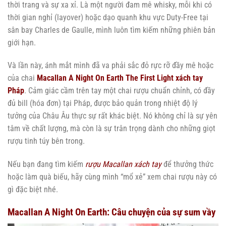
thời trang và sự xa xỉ. Là một người đam mê whisky, mỗi khi có
thời gian nghỉ (layover) hoặc dạo quanh khu vực Duty-Free tại
sân bay Charles de Gaulle, mình luôn tìm kiếm những phiên bản
giới hạn.
Và lần này, ánh mắt mình đã va phải sắc đỏ rực rỡ đầy mê hoặc
của chai
Macallan A Night On Earth The First Light xách tay
Pháp
. Cảm giác cầm trên tay một chai rượu chuẩn chỉnh, có đầy
đủ bill (hóa đơn) tại Pháp, được bảo quản trong nhiệt độ lý
tưởng của Châu Âu thực sự rất khác biệt. Nó không chỉ là sự yên
tâm về chất lượng, mà còn là sự trân trọng dành cho những giọt
rượu tinh túy bên trong.
Nếu bạn đang tìm kiếm
rượu Macallan xách tay
để thưởng thức
hoặc làm quà biếu, hãy cùng mình “mổ xẻ” xem chai rượu này có
gì đặc biệt nhé.
Macallan A Night On Earth: Câu chuyện của sự sum vầy