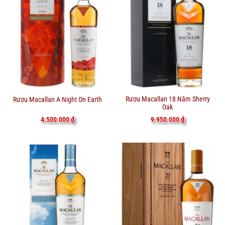
Rượu Macallan 18 Năm Sherry
Rượu Macallan A Night On Earth
Oak
9.950.000
₫
4.500.000
₫