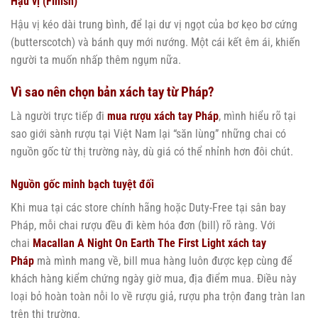
Hậu vị (Finish)
Hậu vị kéo dài trung bình, để lại dư vị ngọt của bơ kẹo bơ cứng
(butterscotch) và bánh quy mới nướng. Một cái kết êm ái, khiến
người ta muốn nhấp thêm ngụm nữa.
Vì sao nên chọn bản xách tay từ Pháp?
Là người trực tiếp đi
mua rượu xách tay Pháp
, mình hiểu rõ tại
sao giới sành rượu tại Việt Nam lại “săn lùng” những chai có
nguồn gốc từ thị trường này, dù giá có thể nhỉnh hơn đôi chút.
Nguồn gốc minh bạch tuyệt đối
Khi mua tại các store chính hãng hoặc Duty-Free tại sân bay
Pháp, mỗi chai rượu đều đi kèm hóa đơn (bill) rõ ràng. Với
chai
Macallan A Night On Earth The First Light xách tay
Pháp
mà mình mang về, bill mua hàng luôn được kẹp cùng để
khách hàng kiểm chứng ngày giờ mua, địa điểm mua. Điều này
loại bỏ hoàn toàn nỗi lo về rượu giả, rượu pha trộn đang tràn lan
trên thị trường.