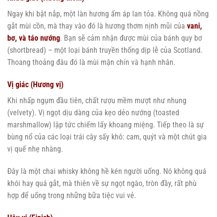
Ngay khi bật nắp, một làn hương ấm áp lan tỏa. Không quá nồng
gắt mùi cồn, mà thay vào đó là hương thơm nịnh mũi của
vani,
bơ, và táo nướng
. Bạn sẽ cảm nhận được mùi của bánh quy bơ
(shortbread) – một loại bánh truyền thống dịp lễ của Scotland.
Thoang thoảng đâu đó là mùi mận chín và hạnh nhân.
Vị giác (Hương vị)
Khi nhấp ngụm đầu tiên, chất rượu mềm mượt như nhung
(velvety). Vị ngọt dịu dàng của kẹo dẻo nướng (toasted
marshmallow) lập tức chiếm lấy khoang miệng. Tiếp theo là sự
bùng nổ của các loại trái cây sấy khô: cam, quýt và một chút gia
vị quế nhẹ nhàng.
Đây là một chai whisky không hề kén người uống. Nó không quá
khói hay quá gắt, mà thiên về sự ngọt ngào, tròn đầy, rất phù
hợp để uống trong những bữa tiệc vui vẻ.