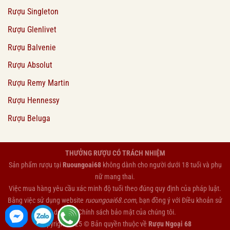
Rượu Singleton
Rượu Glenlivet
Rượu Balvenie
Rượu Absolut
Rượu Remy Martin
Rượu Hennessy
Rượu Beluga
THƯỞNG RƯỢU CÓ TRÁCH NHIỆM
Sản phẩm rượu tại
Ruoungoai68
không dành cho người dưới 18 tuổi và phụ
nữ mang thai.
Việc mua hàng yêu cầu xác minh độ tuổi theo đúng quy định của pháp luật.
Bằng việc sử dụng website
ruoungoai68.com
, bạn đồng ý với
Điều khoản sử
dụng
và
Chính sách bảo mật
của chúng tôi.
Copyright 2025 © Bản quyền thuộc về
Rượu Ngoại 68