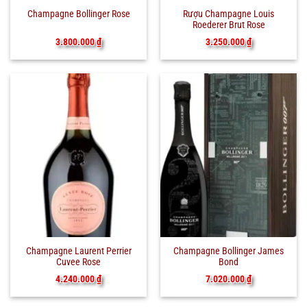
Rượu Champagne Louis
Champagne Bollinger Rose
Roederer Brut Rose
3.250.000
₫
3.800.000
₫
Champagne Laurent Perrier
Champagne Bollinger James
Cuvee Rose
Bond
4.240.000
₫
7.020.000
₫