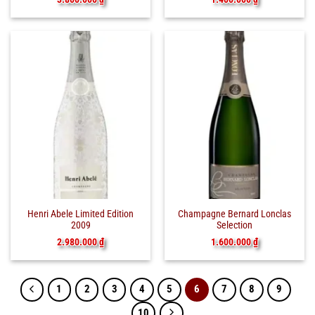
Henri Abele Limited Edition
Champagne Bernard Lonclas
2009
Selection
2.980.000
₫
1.600.000
₫
1
2
3
4
5
6
7
8
9
10