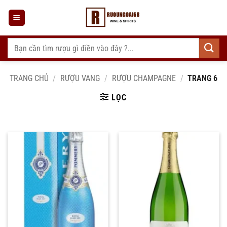
Bỏ
qua
nội
dung
Tìm
kiếm:
TRANG CHỦ
/
RƯỢU VANG
/
RƯỢU CHAMPAGNE
/
TRANG 6
LỌC