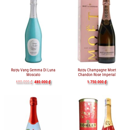
Rượu Vang Gemma Di Luna
Rượu Champagne Moet
Moscato
Chandon Rose Imperial
Giá
Giá
680.000
₫
480.000
₫
1.750.000
₫
gốc
hiện
là:
tại
680.000 ₫.
là:
480.000 ₫.