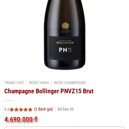
TRANG CHỦ
/
RƯỢU VANG
/
RƯỢU CHAMPAGNE
Champagne Bollinger PNVZ15 Brut
(
2
đánh giá)
Đã bán
43
5.0
5.0
2
trên 5
4.690.000
₫
dựa trên
đánh giá