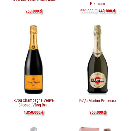
Premium
Giá
Giá
550.000
₫
440.000
₫
950.000
₫
gốc
hiện
là:
tại
550.000 ₫.
là:
440.000 ₫
Rượu Champagne Veuve
Rượu Martini Prosecco
Clicquot Vàng Brut
1.850.000
₫
360.000
₫