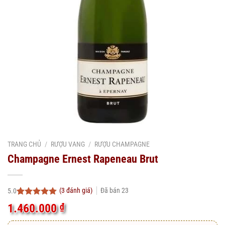
TRANG CHỦ
/
RƯỢU VANG
/
RƯỢU CHAMPAGNE
Champagne Ernest Rapeneau Brut
(
3
đánh giá)
Đã bán
23
5.0
5.0
3
trên 5
1.460.000
₫
dựa trên
đánh giá