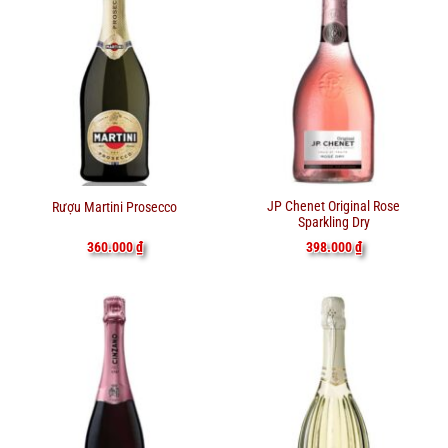
JP Chenet Original Rose
Rượu Martini Prosecco
Sparkling Dry
398.000
₫
360.000
₫