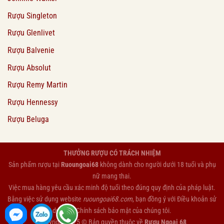
Rượu Singleton
Rượu Glenlivet
Rượu Balvenie
Rượu Absolut
Rượu Remy Martin
Rượu Hennessy
Rượu Beluga
THƯỞNG RƯỢU CÓ TRÁCH NHIỆM
Sản phẩm rượu tại
Ruoungoai68
không dành cho người dưới 18 tuổi và phụ
nữ mang thai.
Việc mua hàng yêu cầu xác minh độ tuổi theo đúng quy định của pháp luật.
Bằng việc sử dụng website
ruoungoai68.com
, bạn đồng ý với
Điều khoản sử
dụng
và
Chính sách bảo mật
của chúng tôi.
Copyright 2025 © Bản quyền thuộc về
Rượu Ngoại 68