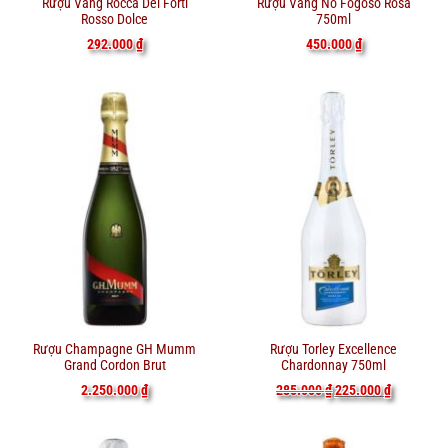
Rượu Vang Rocca Dei Forti
Rượu Vang Nổ Fogoso Rosa
Rosso Dolce
750ml
292.000
₫
450.000
₫
Rượu Champagne GH Mumm
Rượu Torley Excellence
Grand Cordon Brut
Chardonnay 750ml
Giá
Giá
2.250.000
₫
285.000
₫
225.000
₫
gốc
hiện
là:
tại
285.000 ₫.
là:
225.000 ₫