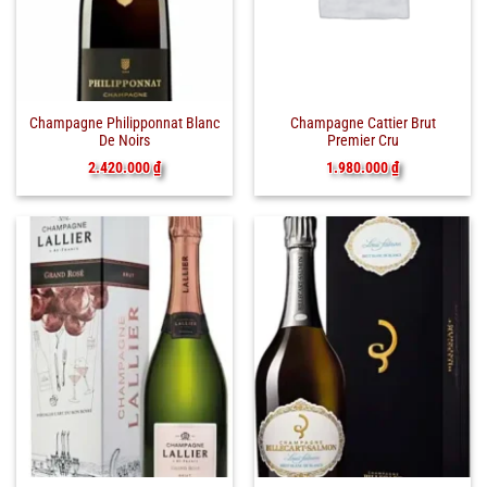
Champagne Philipponnat Blanc
Champagne Cattier Brut
De Noirs
Premier Cru
2.420.000
₫
1.980.000
₫