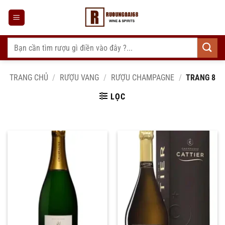
Bỏ
qua
nội
dung
Tìm
kiếm:
TRANG CHỦ
/
RƯỢU VANG
/
RƯỢU CHAMPAGNE
/
TRANG 8
LỌC