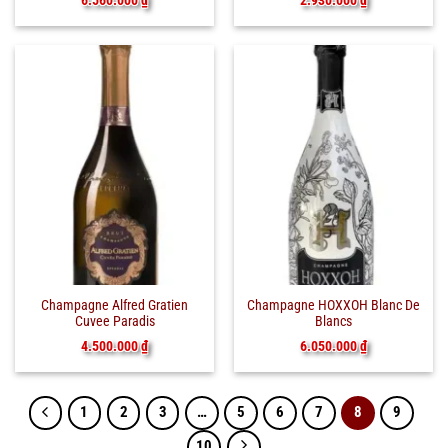
Champagne Alfred Gratien
Champagne HOXXOH Blanc De
Cuvee Paradis
Blancs
4.500.000
₫
6.050.000
₫
1
2
3
…
5
6
7
8
9
10