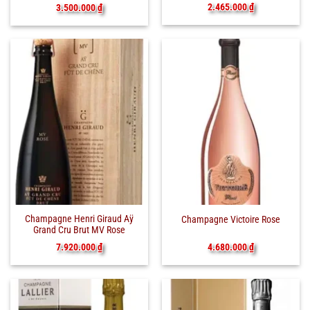
2.465.000
₫
3.500.000
₫
Champagne Henri Giraud Aÿ
Champagne Victoire Rose
Grand Cru Brut MV Rose
7.920.000
₫
4.680.000
₫