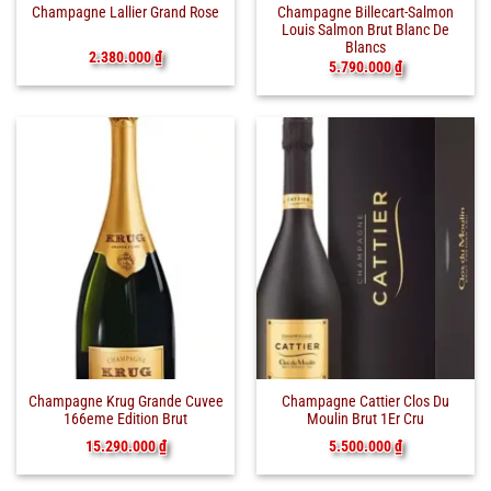
Champagne Billecart-Salmon
Champagne Lallier Grand Rose
Louis Salmon Brut Blanc De
Blancs
2.380.000
₫
5.790.000
₫
Champagne Krug Grande Cuvee
Champagne Cattier Clos Du
166eme Edition Brut
Moulin Brut 1Er Cru
15.290.000
₫
5.500.000
₫