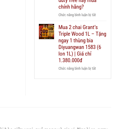
duty free hay mua
nào
Chivas
chính hãng?
cho
25
từng
ở
Chức năng bình luận bị tắt
thật
ngân
Có
giả
sách
Mua 2 chai Grant’s
nên
–
quà
Triple Wood 1L – Tặng
mua
hướng
biếu?
rượu
ngay 1 thùng bia
dẫn
Chivas
Diyuangwan 1583 (6
chi
25
lon 1L) | Giá chỉ
tiết
xách
2026
1.380.000đ
tay
ở
Chức năng bình luận bị tắt
duty
Mua
free
2
hay
chai
mua
Grant’s
chính
Triple
hãng?
Wood
1L
–
Tặng
ngay