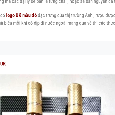
g mà các đại lý sẽ bán lẻ từng chai , hoặc sẽ bán nguyên cả
 có
logo UK màu đỏ
đặc trưng của thị trường Anh , rượu được 
à biếu mỗi khi có dịp đi nước ngoài mang qua về thì các thư
 UK