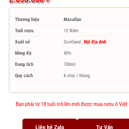
đánh giá
Thương hiệu
Macallan
Tuổi rượu
12 Năm
Xuất xứ
Scotland ,
Nội địa Anh
Nồng độ
40%
Dung tích
700ml
Quy cách
6 chai / thùng
Bạn phải từ 18 tuổi trở lên mới được mua rượu ở Việ
Liên hệ Zalo
Tư Vấn