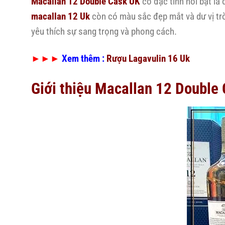
Macallan 12 Double Cask UK
có đặc tính nổi bật là 
macallan 12 Uk
còn có màu sắc đẹp mắt và dư vị trò
yêu thích sự sang trọng và phong cách.
►►►
Xem thêm :
Rượu Lagavulin 16 Uk
Giới thiệu Macallan 12 Double