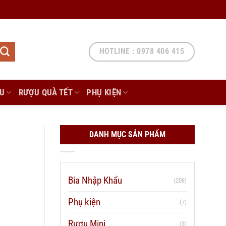
HOTLINE : 0978 406 415
ẨU
RƯỢU QUÀ TẾT
PHỤ KIỆN
DANH MỤC SẢN PHẨM
Bia Nhập Khẩu
(208)
Phụ kiện
(7)
Rượu Mini
(3)