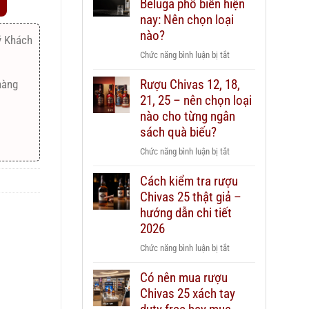
Beluga phổ biến hiện
nay: Nên chọn loại
nào?
ý Khách
ở
Chức năng bình luận bị tắt
Các
Rượu Chivas 12, 18,
hàng
dòng
21, 25 – nên chọn loại
Vodka
Beluga
nào cho từng ngân
phổ
sách quà biếu?
biến
ở
Chức năng bình luận bị tắt
hiện
Rượu
nay:
Cách kiểm tra rượu
Chivas
Nên
Chivas 25 thật giả –
12,
chọn
18,
hướng dẫn chi tiết
loại
21,
2026
nào?
25
ở
Chức năng bình luận bị tắt
–
Cách
nên
Có nên mua rượu
kiểm
chọn
Chivas 25 xách tay
tra
loại
rượu