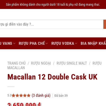
Sản phẩm không dành cho người dưới 18 tuổi & phụ nữ đang mang thai.
U VANG
RƯỢU PHA CHẾ
RƯỢU VODKA
BIA NHẬP KH
TRANG CHỦ
/
RƯỢU NGOẠI
/
RƯỢU SINGLE MALT
/
RƯỢU
MACALLAN
Macallan 12 Double Cask UK
(
3
đánh giá)
5.0
Đã bán
39
5.0
3
trên 5
2.650.000
₫
dựa trên