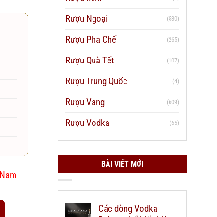
Rượu Ngoại
(530)
Rượu Pha Chế
(265)
Rượu Quà Tết
(107)
Rượu Trung Quốc
(4)
Rượu Vang
(609)
Rượu Vodka
(65)
BÀI VIẾT MỚI
t Nam
Các dòng Vodka