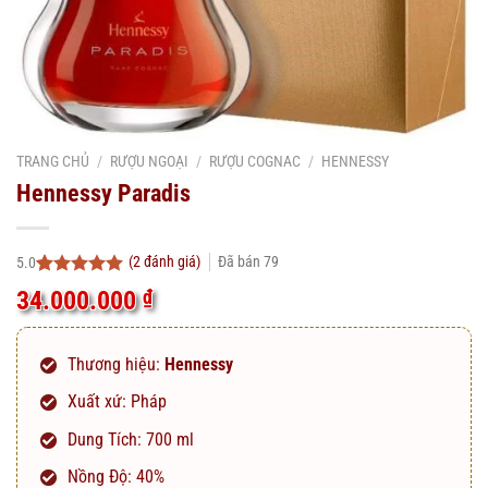
TRANG CHỦ
/
RƯỢU NGOẠI
/
RƯỢU COGNAC
/
HENNESSY
Hennessy Paradis
(
2
đánh giá)
Đã bán
79
5.0
5.0
2
trên 5
34.000.000
₫
dựa trên
đánh giá
Thương hiệu:
Hennessy
Xuất xứ: Pháp
Dung Tích: 700 ml
Nồng Độ: 40%