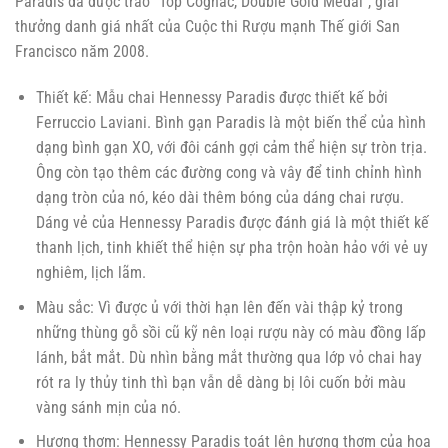
Paradis đã được trao “Top Cognac, Double Gold Medal”, giải
thưởng danh giá nhất của Cuộc thi Rượu mạnh Thế giới San
Francisco năm 2008.
Thiết kế: Mẫu chai Hennessy Paradis được thiết kế bởi
Ferruccio Laviani. Bình gạn Paradis là một biến thể của hình
dạng bình gạn XO, với đôi cánh gợi cảm thể hiện sự tròn trịa.
Ông còn tạo thêm các đường cong và vây để tinh chỉnh hình
dạng tròn của nó, kéo dài thêm bóng của dáng chai rượu.
Dáng vẻ của Hennessy Paradis được đánh giá là một thiết kế
thanh lịch, tinh khiết thể hiện sự pha trộn hoàn hảo với vẻ uy
nghiêm, lịch lãm.
Màu sắc: Vì được ủ với thời hạn lên đến vài thập kỷ trong
những thùng gỗ sồi cũ kỹ nên loại rượu này có màu đồng lấp
lánh, bắt mắt. Dù nhìn bằng mắt thường qua lớp vỏ chai hay
rót ra ly thủy tinh thì bạn vẫn dễ dàng bị lôi cuốn bởi màu
vàng sánh mịn của nó.
Hương thơm: Hennessy Paradis toát lên hương thơm của hoa