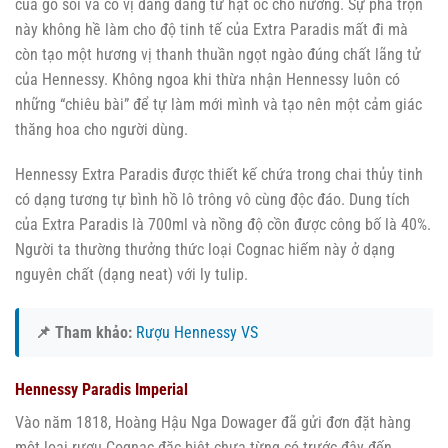
của gỗ sồi và có vị đăng đắng từ hạt óc chó nướng. Sự pha trộn
này không hề làm cho độ tinh tế của Extra Paradis mất đi mà
còn tạo một hương vị thanh thuần ngọt ngào đúng chất lãng tử
của Hennessy. Không ngoa khi thừa nhận Hennessy luôn có
những “chiêu bài” để tự làm mới mình và tạo nên một cảm giác
thăng hoa cho người dùng.
Hennessy Extra Paradis được thiết kế chứa trong chai thủy tinh
có dạng tương tự bình hồ lô trông vô cùng độc đáo. Dung tích
của Extra Paradis là 700ml và nồng độ cồn được công bố là 40%.
Người ta thường thưởng thức loại Cognac hiếm này ở dạng
nguyên chất (dạng neat) với ly tulip.
📌 Tham khảo:
Rượu Hennessy VS
Hennessy Paradis Imperial
Vào năm 1818, Hoàng Hậu Nga Dowager đã gửi đơn đặt hàng
một loại rượu Cognac đặc biệt chưa từng có trước đây đến