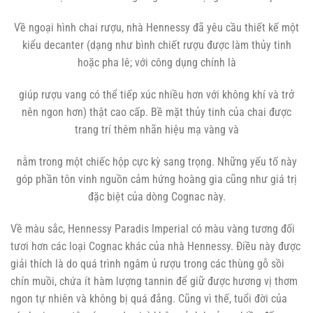
Về ngoại hình chai rượu, nhà Hennessy đã yêu cầu thiết kế một
kiểu decanter (dạng như bình chiết rượu được làm thủy tinh
hoặc pha lê; với công dụng chính là
giúp rượu vang có thể tiếp xúc nhiều hơn với không khí và trở
nên ngon hơn) thật cao cấp. Bề mặt thủy tinh của chai được
trang trí thêm nhãn hiệu mạ vàng và
nằm trong một chiếc hộp cực kỳ sang trọng. Những yếu tố này
góp phần tôn vinh nguồn cảm hứng hoàng gia cũng như giá trị
đặc biệt của dòng Cognac này.
Về màu sắc, Hennessy Paradis Imperial có màu vàng tương đối
tươi hơn các loại Cognac khác của nhà Hennessy. Điều này được
giải thích là do quá trình ngâm ủ rượu trong các thùng gỗ sồi
chín muồi, chứa ít hàm lượng tannin để giữ được hương vị thơm
ngon tự nhiên và không bị quá đắng. Cũng vì thế, tuổi đời của