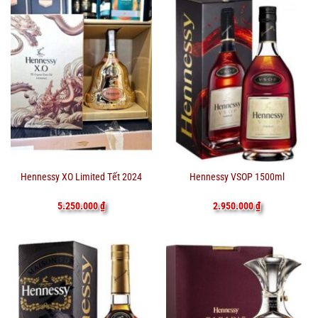
Hennessy XO Limited Tết 2024
Hennessy VSOP 1500ml
5.250.000
₫
2.950.000
₫