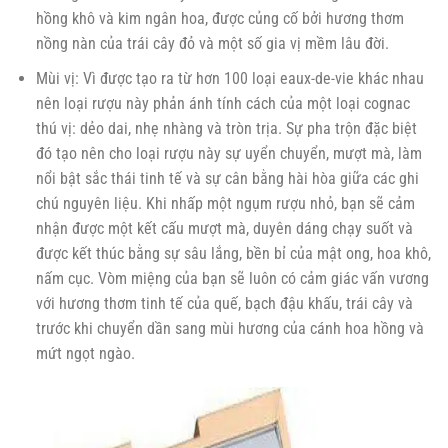
hồng khô và kim ngân hoa, được củng cố bởi hương thơm
nồng nàn của trái cây đỏ và một số gia vị mềm lâu đời.
Mùi vị: Vì được tạo ra từ hơn 100 loại eaux-de-vie khác nhau
nên loại rượu này phản ánh tính cách của một loại cognac
thú vị: dẻo dai, nhẹ nhàng và tròn trịa. Sự pha trộn đặc biệt
đó tạo nên cho loại rượu này sự uyển chuyển, mượt mà, làm
nổi bật sắc thái tinh tế và sự cân bằng hài hòa giữa các ghi
chú nguyên liệu. Khi nhấp một ngụm rượu nhỏ, bạn sẽ cảm
nhận được một kết cấu mượt mà, duyên dáng chạy suốt và
được kết thúc bằng sự sâu lắng, bền bỉ của mật ong, hoa khô,
nấm cục. Vòm miệng của bạn sẽ luôn có cảm giác vấn vương
với hương thơm tinh tế của quế, bạch đậu khấu, trái cây và
trước khi chuyển dần sang mùi hương của cánh hoa hồng và
mứt ngọt ngào.