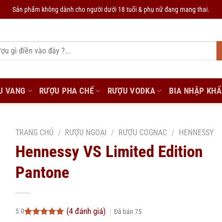
Sản phẩm không dành cho người dưới 18 tuổi & phụ nữ đang mang thai.
U VANG
RƯỢU PHA CHẾ
RƯỢU VODKA
BIA NHẬP KH
TRANG CHỦ
/
RƯỢU NGOẠI
/
RƯỢU COGNAC
/
HENNESSY
Hennessy VS Limited Edition
Pantone
(
4
đánh giá)
5.0
Đã bán
75