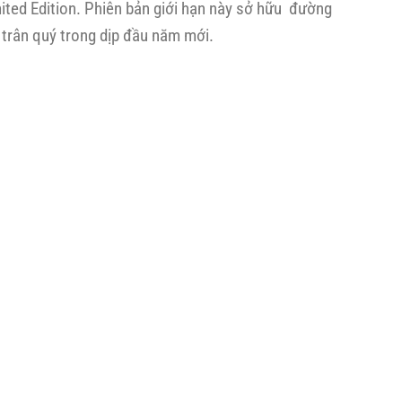
ted Edition. Phiên bản giới hạn này sở hữu đường
lon
nổi
1L)
y trân quý trong dịp đầu năm mới.
bật
|
Giá
chỉ
1.380.000đ