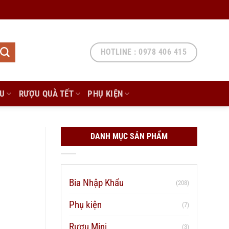
HOTLINE : 0978 406 415
ẨU
RƯỢU QUÀ TẾT
PHỤ KIỆN
DANH MỤC SẢN PHẨM
Bia Nhập Khẩu
(208)
Phụ kiện
(7)
Rượu Mini
(3)