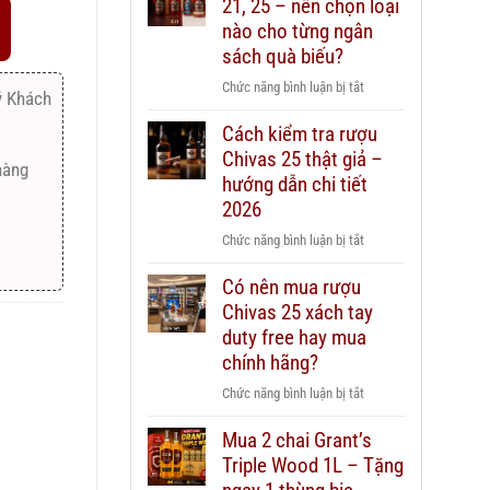
21, 25 – nên chọn loại
nào cho từng ngân
sách quà biếu?
ở
Chức năng bình luận bị tắt
ý Khách
Rượu
Cách kiểm tra rượu
Chivas
Chivas 25 thật giả –
12,
hàng
18,
hướng dẫn chi tiết
21,
2026
25
ở
Chức năng bình luận bị tắt
–
Cách
nên
Có nên mua rượu
kiểm
chọn
Chivas 25 xách tay
tra
loại
rượu
duty free hay mua
nào
Chivas
chính hãng?
cho
25
từng
ở
Chức năng bình luận bị tắt
thật
ngân
Có
giả
sách
Mua 2 chai Grant’s
nên
–
quà
Triple Wood 1L – Tặng
mua
hướng
biếu?
rượu