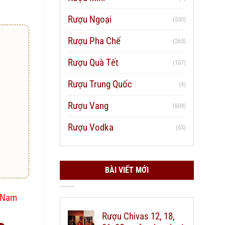
Rượu Ngoại
(530)
Rượu Pha Chế
(265)
Rượu Quà Tết
(107)
Rượu Trung Quốc
(4)
Rượu Vang
(609)
Rượu Vodka
(65)
BÀI VIẾT MỚI
t Nam
Rượu Chivas 12, 18,