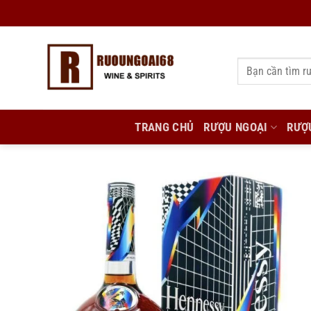
Bỏ
qua
nội
Tìm
dung
kiếm:
TRANG CHỦ
RƯỢU NGOẠI
RƯỢ