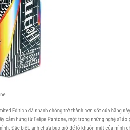
one
mited Edition đã nhanh chóng trở thành cơn sốt của hãng này 
lấy cảm hứng từ Felipe Pantone, một trong những nghệ sĩ ảo g
nh. Đặc biệt, anh chưa bao giờ để lộ khuôn mặt của mình cho