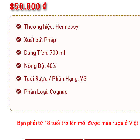
5.0
4
trên 5
850.000
₫
dựa trên
đánh giá
Thương hiệu: Hennessy
Xuất xứ: Pháp
Dung Tích: 700 ml
Nồng Độ: 40%
Tuổi Rượu / Phân Hạng: VS
Phân Loại: Cognac
Bạn phải từ 18 tuổi trở lên mới được mua rượu ở Việ