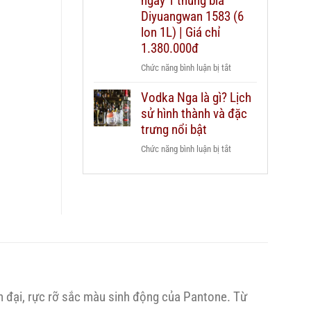
ngay 1 thùng bia
dẫn
Chivas
Diyuangwan 1583 (6
chi
25
lon 1L) | Giá chỉ
tiết
xách
2026
1.380.000đ
tay
ở
Chức năng bình luận bị tắt
duty
Mua
free
Vodka Nga là gì? Lịch
2
hay
sử hình thành và đặc
chai
mua
Grant’s
trưng nổi bật
chính
Triple
hãng?
ở
Chức năng bình luận bị tắt
Wood
Vodka
1L
Nga
–
là
Tặng
gì?
ngay
Lịch
1
sử
thùng
hình
bia
thành
Diyuangwan
và
1583
n đại, rực rỡ sắc màu sinh động của Pantone. Từ
đặc
(6
trưng