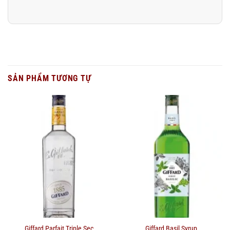
SẢN PHẨM TƯƠNG TỰ
Giffard Parfait Triple Sec
Giffard Basil Syrup