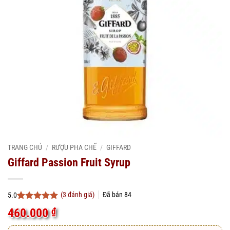
TRANG CHỦ
/
RƯỢU PHA CHẾ
/
GIFFARD
Giffard Passion Fruit Syrup
(
3
đánh giá)
Đã bán
84
5.0
5.0
3
trên 5
460.000
₫
dựa trên
đánh giá