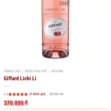
TRANG CHỦ
/
RƯỢU PHA CHẾ
/
GIFFARD
Giffard Lichi Li
(
5
đánh giá)
Đã bán
46
5.0
5.0
5
trên 5
370.000
₫
dựa trên
đánh giá