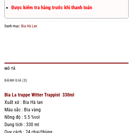
Được kiểm tra hàng trước khi thanh toán
Danh mục:
Bia Hà Lan
MÔ TẢ
ĐÁNH GIÁ (3)
Bia La trappe Witter
Trappist
330ml
Xuất xứ : Bia Hà lan
Màu sắc : Bia vàng
Nồng độ : 5.5 %vol
Dung tích : 330 ml
Quy cách : 24 chai/thùng