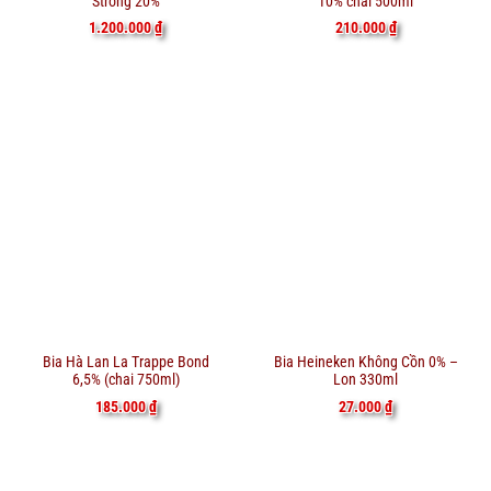
Strong 20%
10% chai 500ml
1.200.000
₫
210.000
₫
Bia Hà Lan La Trappe Bond
Bia Heineken Không Cồn 0% –
6,5% (chai 750ml)
Lon 330ml
185.000
₫
27.000
₫