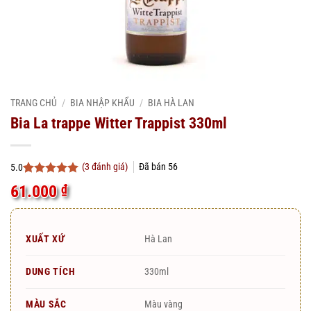
TRANG CHỦ
/
BIA NHẬP KHẨU
/
BIA HÀ LAN
Bia La trappe Witter Trappist 330ml
(
3
đánh giá)
Đã bán
56
5.0
5.0
3
trên 5
61.000
₫
dựa trên
đánh giá
XUẤT XỨ
Hà Lan
DUNG TÍCH
330ml
MÀU SẮC
Màu vàng