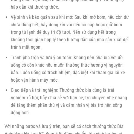
hấp dẫn khi thưởng thức.
Vệ sinh và bảo quản sau khi mở: Sau khi mở bom, nếu còn dư
chưa dùng hết, hãy đóng kín vòi nếu có nắp hoặc giữ bom
trong tủ lạnh để duy trì độ tươi. Nên sử dụng hết trong
khoảng thời gian hợp lý theo hướng dẫn của nhà sản xuất để
tránh mất ngon.
Tránh pha trộn và lưu ý an toàn: Không nên pha bia với đồ
uống có cồn khác nếu muốn thưởng thức hương vị nguyên
bản. Luôn uống có trách nhiệm, đặc biệt khi tham gia lái xe
hoặc vận hành máy móc.
Giao tiếp và trải nghiệm: Thưởng thức bia cũng là trải
nghiệm xã hội; hãy chia sẻ với bạn bè, trò chuyện nhẹ nhàng
để tăng thêm phần thú vị và cảm nhận vị bia trở nên sống
động hơn.
Với những bước và lưu ý trên, bạn sẽ có cách thưởng thức Bia
Heineken Hà Lan 5% Bom 5 lít đúng chuẩn, tôn vinh hương vị