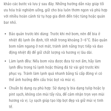
khảo các bước và lưu ý sau đây. Những hướng dẫn này giúp tối
ưu hóa trải nghiệm uống, giữ cho bia luôn thơm ngon và phù hợp
với nhiều hoàn cảnh từ tụ họp gia đình đến tiệc tùng hoặc quán
bar nhỏ.
Bảo quản trước khi dùng: Trước khi mở bom, nên để bia ở
nhiệt độ lạnh ổn định, tốt nhất trong khoảng 3–6°C. Bảo quản
bom nằm ngang ở nơi mát, tránh ánh nắng trực tiếp và dao
động nhiệt độ để giữ chất lượng và hương vị lâu dài.
Làm lạnh đều: Nếu bom vừa được đưa từ nơi ấm, hãy làm
lạnh đều trong tủ lạnh hoặc thùng đá từ vài giờ trước khi
phục vụ. Tránh làm lạnh quá nhanh bằng tủ cấp đông vì có
thể ảnh hưởng đến cấu trúc bọt và mùi vị.
Chuẩn bị dụng cụ phù hợp: Sử dụng ly bia dạng tulip hoặc ly
pint sạch, không còn mùi tẩy rửa, để cảm nhận trọn vẹn mùi
hương và vị. Ly sạch giúp tạo lớp bọt đẹp và giữ mùi vị tinh
tế.