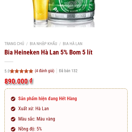
TRANG CHỦ
/
BIA NHẬP KHẨU
/
BIA HÀ LAN
Bia Heineken Hà Lan 5% Bom 5 lít
(
4
đánh giá)
Đã bán
132
5.0
5.0
4
trên 5
890.000
₫
dựa trên
đánh giá
Sản phẩm hiện đang Hết Hàng
Xuất xứ: Hà Lan
Màu sắc: Màu vàng
Nồng độ: 5%