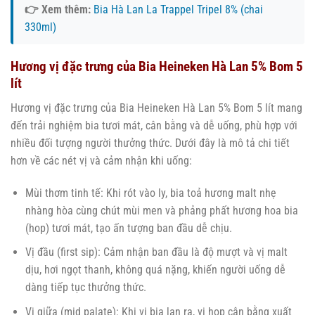
👉 Xem thêm:
Bia Hà Lan La Trappel Tripel 8% (chai
330ml)
Hương vị đặc trưng của Bia Heineken Hà Lan 5% Bom 5
lít
Hương vị đặc trưng của Bia Heineken Hà Lan 5% Bom 5 lít mang
đến trải nghiệm bia tươi mát, cân bằng và dễ uống, phù hợp với
nhiều đối tượng người thưởng thức. Dưới đây là mô tả chi tiết
hơn về các nét vị và cảm nhận khi uống:
Mùi thơm tinh tế: Khi rót vào ly, bia toả hương malt nhẹ
nhàng hòa cùng chút mùi men và phảng phất hương hoa bia
(hop) tươi mát, tạo ấn tượng ban đầu dễ chịu.
Vị đầu (first sip): Cảm nhận ban đầu là độ mượt và vị malt
dịu, hơi ngọt thanh, không quá nặng, khiến người uống dễ
dàng tiếp tục thưởng thức.
Vị giữa (mid palate): Khi vị bia lan ra, vị hop cân bằng xuất