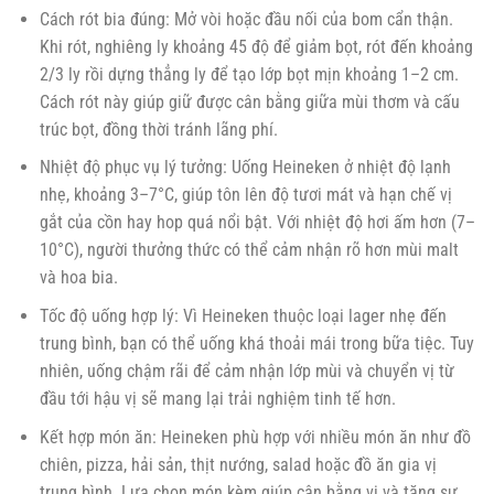
Cách rót bia đúng: Mở vòi hoặc đầu nối của bom cẩn thận.
Khi rót, nghiêng ly khoảng 45 độ để giảm bọt, rót đến khoảng
2/3 ly rồi dựng thẳng ly để tạo lớp bọt mịn khoảng 1–2 cm.
Cách rót này giúp giữ được cân bằng giữa mùi thơm và cấu
trúc bọt, đồng thời tránh lãng phí.
Nhiệt độ phục vụ lý tưởng: Uống Heineken ở nhiệt độ lạnh
nhẹ, khoảng 3–7°C, giúp tôn lên độ tươi mát và hạn chế vị
gắt của cồn hay hop quá nổi bật. Với nhiệt độ hơi ấm hơn (7–
10°C), người thưởng thức có thể cảm nhận rõ hơn mùi malt
và hoa bia.
Tốc độ uống hợp lý: Vì Heineken thuộc loại lager nhẹ đến
trung bình, bạn có thể uống khá thoải mái trong bữa tiệc. Tuy
nhiên, uống chậm rãi để cảm nhận lớp mùi và chuyển vị từ
đầu tới hậu vị sẽ mang lại trải nghiệm tinh tế hơn.
Kết hợp món ăn: Heineken phù hợp với nhiều món ăn như đồ
chiên, pizza, hải sản, thịt nướng, salad hoặc đồ ăn gia vị
trung bình. Lựa chọn món kèm giúp cân bằng vị và tăng sự