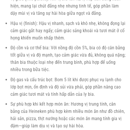
hiện, mang lại chút đắng nhẹ nhưng tinh tế, góp phần làm
dậy mùi vị và tăng sự hài hòa giữa ngọt và đắng.
Hậu vị (finish): Hậu vị nhanh, sạch và khô nhẹ, không đọng lại
cảm giác gắt hay ngấy; cảm giác sảng khoái và tươi mát ở cổ
họng khiến muốn nhấp thêm.
Độ cồn và cơ thể bia: Với nồng độ cồn 5%, bia có độ cân bằng
tốt giữa vị và độ mạnh, tạo cảm giác vừa đủ, không quá nặng;
thân bia thuộc loại nhẹ đến trung bình, phù hợp để uống
nhiều trong bữa tiệc.
Độ gas và cấu trúc bọt: Bom 5 lít khi được phục vụ lạnh cho
lớp bọt mịn, ổn định và độ sủi vừa phải, góp phần nâng cao
cảm giác tươi mát và tính hấp dẫn của ly bia.
Sự phù hợp khi kết hợp món ăn: Hương vị trung tính, cân
bằng của Heineken phù hợp kèm nhiều món ăn như đồ chiên,
hải sản, pizza, thịt nướng hoặc các món ăn mang tính gia vị
đậm—giúp làm dịu vị và tạo sự hài hòa.