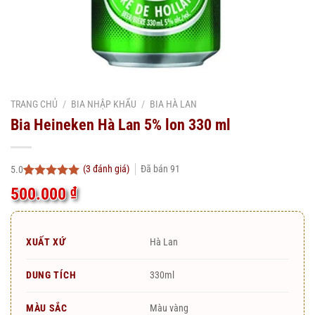
TRANG CHỦ
/
BIA NHẬP KHẨU
/
BIA HÀ LAN
Bia Heineken Hà Lan 5% lon 330 ml
(
3
đánh giá)
Đã bán
91
5.0
5.0
3
trên 5
500.000
₫
dựa trên
đánh giá
XUẤT XỨ
Hà Lan
DUNG TÍCH
330ml
MÀU SẮC
Màu vàng