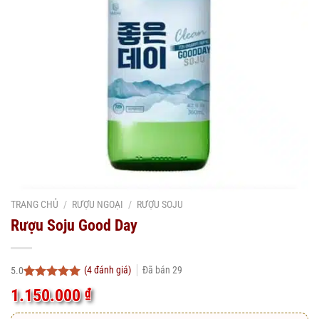
TRANG CHỦ
/
RƯỢU NGOẠI
/
RƯỢU SOJU
Rượu Soju Good Day
(
4
đánh giá)
Đã bán
29
5.0
5.0
4
trên 5
1.150.000
₫
dựa trên
đánh giá