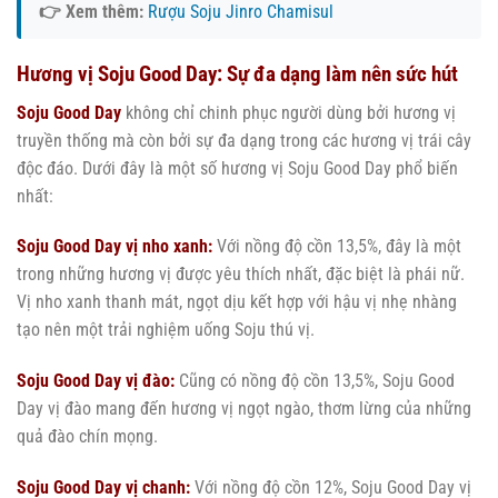
👉 Xem thêm:
Rượu Soju Jinro Chamisul
Hương vị Soju Good Day: Sự đa dạng làm nên sức hút
Soju Good Day
không chỉ chinh phục người dùng bởi hương vị
truyền thống mà còn bởi sự đa dạng trong các hương vị trái cây
độc đáo. Dưới đây là một số hương vị Soju Good Day phổ biến
nhất:
Soju Good Day vị nho xanh:
Với nồng độ cồn 13,5%, đây là một
trong những hương vị được yêu thích nhất, đặc biệt là phái nữ.
Vị nho xanh thanh mát, ngọt dịu kết hợp với hậu vị nhẹ nhàng
tạo nên một trải nghiệm uống Soju thú vị.
Soju Good Day vị đào:
Cũng có nồng độ cồn 13,5%, Soju Good
Day vị đào mang đến hương vị ngọt ngào, thơm lừng của những
quả đào chín mọng.
Soju Good Day vị chanh:
Với nồng độ cồn 12%, Soju Good Day vị