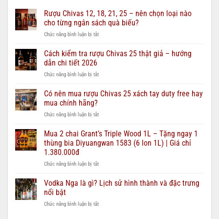
Rượu Chivas 12, 18, 21, 25 – nên chọn loại nào
cho từng ngân sách quà biếu?
ở
Chức năng bình luận bị tắt
Rượu
Chivas
Cách kiểm tra rượu Chivas 25 thật giả – hướng
12,
dẫn chi tiết 2026
18,
ở
Chức năng bình luận bị tắt
21,
Cách
25
kiểm
Có nên mua rượu Chivas 25 xách tay duty free hay
–
tra
nên
mua chính hãng?
rượu
chọn
ở
Chức năng bình luận bị tắt
Chivas
loại
Có
25
nào
nên
Mua 2 chai Grant’s Triple Wood 1L – Tặng ngay 1
thật
cho
mua
giả
thùng bia Diyuangwan 1583 (6 lon 1L) | Giá chỉ
từng
rượu
–
ngân
1.380.000đ
Chivas
hướng
sách
ở
Chức năng bình luận bị tắt
25
dẫn
quà
Mua
xách
chi
biếu?
2
tay
Vodka Nga là gì? Lịch sử hình thành và đặc trưng
tiết
chai
duty
2026
nổi bật
Grant’s
free
ở
Chức năng bình luận bị tắt
Triple
hay
Vodka
Wood
mua