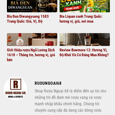
Bia Đen Diwangyuang 1583
Bia Liquan xanh Trung Quốc:
Trung Quốc: Giá, Vị, Độ
hương vị, giá, nơi mua
Giới thiệu rượu Ngũ Lương Dịch
Review Bowmore 12: Hương Vị,
1618 – Thông tin, hương vị, giá
Độ Khói Và Có Đáng Mua Không?
bán
RUOUNGOAI68
Shop Rượu Ngoại 68 là điểm đến uy tín cho
những tín đồ đam mê rượu vang và rượu
mạnh nhập khẩu chính hãng. Chúng tôi
chuyên cung cấp đa dạng các dòng rượu