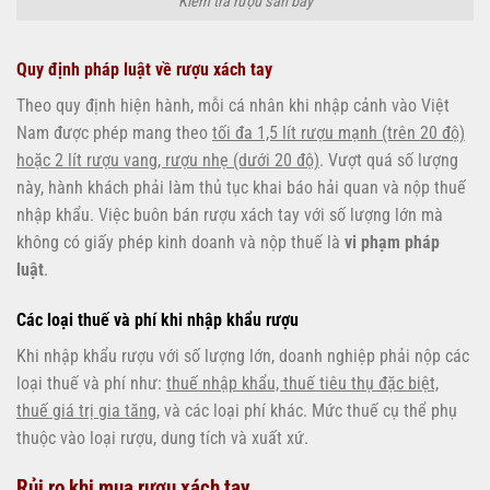
Kiểm tra rượu sân bay
Quy định pháp luật về rượu xách tay
Theo quy định hiện hành, mỗi cá nhân khi nhập cảnh vào Việt
Nam được phép mang theo
tối đa 1,5 lít rượu mạnh (trên 20 độ)
hoặc 2 lít rượu vang, rượu nhẹ (dưới 20 độ)
. Vượt quá số lượng
này, hành khách phải làm thủ tục khai báo hải quan và nộp thuế
nhập khẩu. Việc buôn bán rượu xách tay với số lượng lớn mà
không có giấy phép kinh doanh và nộp thuế là
vi phạm pháp
luật
.
Các loại thuế và phí khi nhập khẩu rượu
Khi nhập khẩu rượu với số lượng lớn, doanh nghiệp phải nộp các
loại thuế và phí như:
thuế nhập khẩu, thuế tiêu thụ đặc biệt,
thuế giá trị gia tăng
, và các loại phí khác. Mức thuế cụ thể phụ
thuộc vào loại rượu, dung tích và xuất xứ.
Rủi ro khi mua rượu xách tay