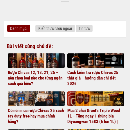
Danh mục:
Kiến thức rượu ngoại
Tin tức
Bài viết cùng chủ đề:
Rượu Chivas 12, 18, 21, 25 –
Cách kiểm tra rượu Chivas 25
nên chọn loại nào cho từng ngân
thật giả – hướng dẫn chi tiết
sách quà biếu?
2026
Có nên mua rượu Chivas 25 xách
Mua 2 chai Grant’s Triple Wood
tay duty free hay mua chính
1L – Tặng ngay 1 thùng bia
hãng?
Diyuangwan 1583 (6 lon 1L) |
Giá chỉ 1.380.000đ