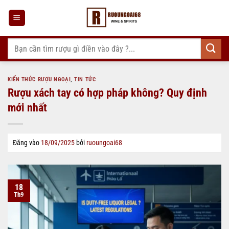
Bỏ
qua
nội
dung
Tìm
kiếm:
KIẾN THỨC RƯỢU NGOẠI
,
TIN TỨC
Rượu xách tay có hợp pháp không? Quy định
mới nhất
Đăng vào
18/09/2025
bởi
ruoungoai68
18
Th9