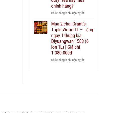
duty free hay mua
nào
Chivas
chính hãng?
cho
25
từng
ở
Chức năng bình luận bị tắt
thật
ngân
Có
giả
sách
Mua 2 chai Grant’s
nên
–
quà
Triple Wood 1L – Tặng
mua
hướng
biếu?
rượu
ngay 1 thùng bia
dẫn
Chivas
Diyuangwan 1583 (6
chi
25
lon 1L) | Giá chỉ
tiết
xách
2026
1.380.000đ
tay
ở
Chức năng bình luận bị tắt
duty
Mua
free
2
hay
chai
mua
Grant’s
chính
Triple
hãng?
Wood
1L
–
Tặng
ngay