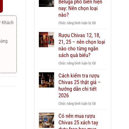
Beluga phổ biến hiện
nay: Nên chọn loại
nào?
ý Khách
ở
Chức năng bình luận bị tắt
Các
Rượu Chivas 12, 18,
dòng
hàng
21, 25 – nên chọn loại
Vodka
Beluga
nào cho từng ngân
phổ
sách quà biếu?
biến
ở
Chức năng bình luận bị tắt
hiện
Rượu
nay:
Cách kiểm tra rượu
Chivas
Nên
Chivas 25 thật giả –
12,
chọn
18,
hướng dẫn chi tiết
loại
21,
2026
nào?
25
ở
Chức năng bình luận bị tắt
–
Cách
nên
Có nên mua rượu
kiểm
chọn
Chivas 25 xách tay
tra
loại
rượu