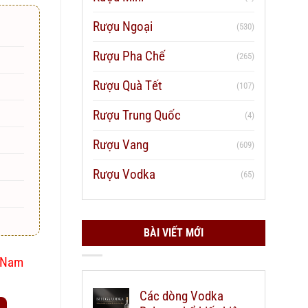
Rượu Ngoại
(530)
Rượu Pha Chế
(265)
Rượu Quà Tết
(107)
Rượu Trung Quốc
(4)
Rượu Vang
(609)
Rượu Vodka
(65)
BÀI VIẾT MỚI
t Nam
Các dòng Vodka