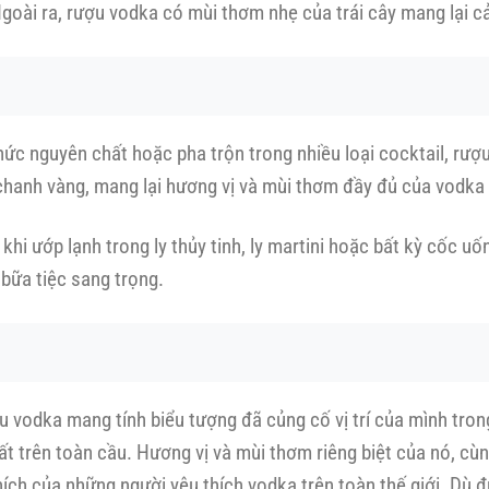
Ngoài ra, rượu vodka có mùi thơm nhẹ của trái cây mang lại cả
hức nguyên chất hoặc pha trộn trong nhiều loại cocktail, rượ
 chanh vàng, mang lại hương vị và mùi thơm đầy đủ của vodka
khi ướp lạnh trong ly thủy tinh, ly martini hoặc bất kỳ cốc u
bữa tiệc sang trọng.
u vodka mang tính biểu tượng đã củng cố vị trí của mình tro
t trên toàn cầu. Hương vị và mùi thơm riêng biệt của nó, cù
ích của những người yêu thích vodka trên toàn thế giới. Dù 