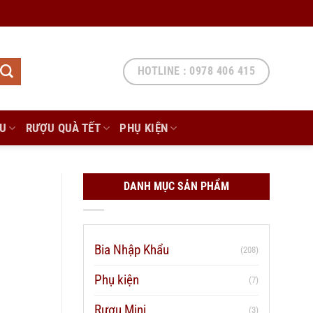
HOTLINE : 0978 406 415
ẨU
RƯỢU QUÀ TẾT
PHỤ KIỆN
DANH MỤC SẢN PHẨM
Bia Nhập Khẩu
(208)
Phụ kiện
(7)
Rượu Mini
(3)