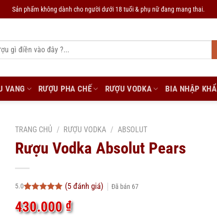
Sản phẩm không dành cho người dưới 18 tuổi & phụ nữ đang mang thai.
U VANG
RƯỢU PHA CHẾ
RƯỢU VODKA
BIA NHẬP KH
TRANG CHỦ
/
RƯỢU VODKA
/
ABSOLUT
Rượu Vodka Absolut Pears
(
5
đánh giá)
5.0
Đã bán
67
5.0
5
trên 5
430.000
₫
dựa trên
đánh giá