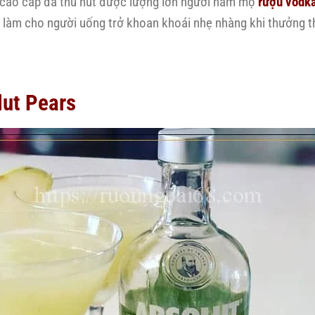
 cao cấp đã thu hút được lượng lớn người hâm mộ
rượu vodk
ẽ làm cho người uống trở khoan khoái nhẹ nhàng khi thưởng 
lut Pears