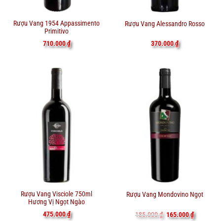
Rượu Vang 1954 Appassimento
Rượu Vang Alessandro Rosso
Primitivo
710.000
₫
370.000
₫
Rượu Vang Visciole 750ml
Rượu Vang Mondovino Ngọt
Hương Vị Ngọt Ngào
Giá
Giá
475.000
₫
185.000
₫
165.000
₫
gốc
hiện