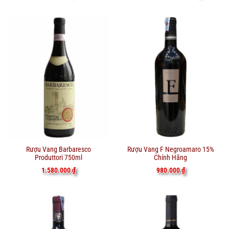
là:
tại
185.000 ₫.
là:
165.000 ₫
Rượu Vang Barbaresco
Rượu Vang F Negroamaro 15%
Produttori 750ml
Chính Hãng
1.580.000
₫
980.000
₫