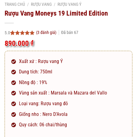
TRANG CHỦ
/
RƯỢU VANG
/
RƯỢU VANG Ý
Rượu Vang Moneys 19 Limited Edition
(
3
đánh giá)
Đã bán
67
5.0
5.0
3
trên 5
890.000
₫
dựa trên
đánh giá
Xuất xứ : Rượu vang Ý
Dung tích: 750ml
Nồng độ : 19%
Vùng sản xuất : Marsala và Mazara del Vallo
Loại vang: Rượu vang đỏ
Giống nho : Nero D’Avola
Quy cách: 06 chai/thùng