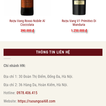
Rượu Vang Rosso Nobile Al
Rượu Vang V1 Primitivo Di
Cioccolata
Manduria
390.000
₫
1.250.000
₫
THÔNG TIN LIÊN HỆ
Chi nhánh HN:
Địa chỉ 1: 30 Đoàn Thị Điểm, Đống Đa, Hà Nội.
Địa chỉ 2: 36 Hàng Da, Hoàn Kiếm, Hà Nội.
Hotline:
0978.406.415
Website:
https://ruoungoai68.com