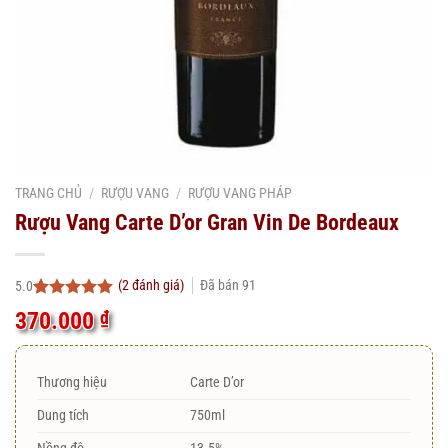
TRANG CHỦ
/
RƯỢU VANG
/
RƯỢU VANG PHÁP
Rượu Vang Carte D’or Gran Vin De Bordeaux
(
2
đánh giá)
Đã bán
91
5.0
5.0
2
trên 5
370.000
₫
dựa trên
đánh giá
Thương hiệu
Carte D’or
Dung tích
750ml