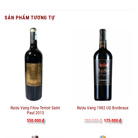
SẢN PHẨM TƯƠNG TỰ
Rượu Vang Fitou Terroir Saint
Rượu Vang 1982 UG Bordeaux
Paul 2013
Giá
Giá
550.000
₫
280.000
₫
175.000
₫
gốc
hiện
là:
tại
280.000 ₫.
là:
175.000 ₫