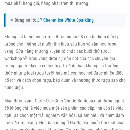
mua phải hàng giả, hàng nhái trên thị trường.
⭐ Đừng bỏ lỡ:
JP Chenet Ice White Sparkling
Không chỉ là nơi mua rượu, Rượu ngoại 68 còn là điểm đến lý
tưởng cho những ai muốn tìm hiểu sâu hơn về văn hóa rượu
vang. Cửa hàng thường xuyên tổ chức các buổi thử rượu,
workshop về rượu vang dưới sự dẫn dắt của các chuyên gia
trong ngành. Đây là cơ hội tuyệt vời để bạn không chỉ thưởng
thức những loại rượu tuyệt hảo mà còn học hỏi được nhiều điều
bổ ích về cách chọn rượu, bảo quản và thưởng thức rượu sao cho
đúng điệu.
Mua Rượu vang Carte D’or Gran Vin De Bordeaux tại Rượu ngoại
68 không chỉ là việc mua một sản phẩm cao cấp, mà còn là việc
bạn lựa chọn một trải nghiệm văn hóa, sự am hiểu và niềm đam
mê với rượu vang. Nếu bạn đang ở Hà Nội và muốn tìm một chai
rượu vang Bordeaux chất lượng, đừng ngần ngại ghé qua Rượu