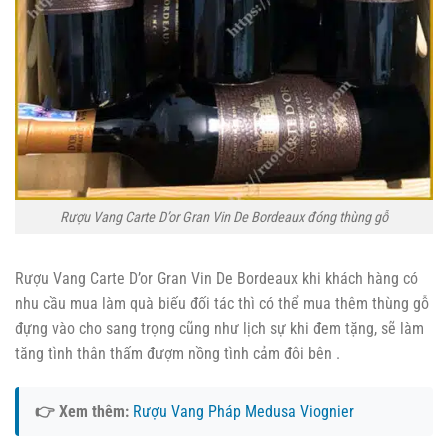
Rượu Vang Carte D’or Gran Vin De Bordeaux đóng thùng gỗ
Rượu Vang Carte D’or Gran Vin De Bordeaux khi khách hàng có
nhu cầu mua làm quà biếu đối tác thì có thể mua thêm thùng gỗ
đựng vào cho sang trọng cũng như lịch sự khi đem tặng, sẽ làm
tăng tình thân thấm đượm nồng tình cảm đôi bên .
👉 Xem thêm:
Rượu Vang Pháp Medusa Viognier